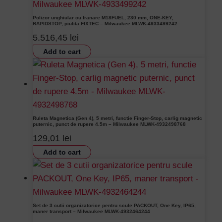
Polizor unghiular cu franare M18FUEL, 230 mm, ONE-KEY,
RAPIDSTOP, piulita FIXTEC – Milwaukee MLWK-4933499242
5.516,45
lei
Add to cart
Ruleta Magnetica (Gen 4), 5 metri, functie Finger-Stop, carlig magnetic
puternic, punct de rupere 4.5m – Milwaukee MLWK-4932498768
129,01
lei
Add to cart
Set de 3 cutii organizatorice pentru scule PACKOUT, One Key, IP65,
maner transport – Milwaukee MLWK-4932464244