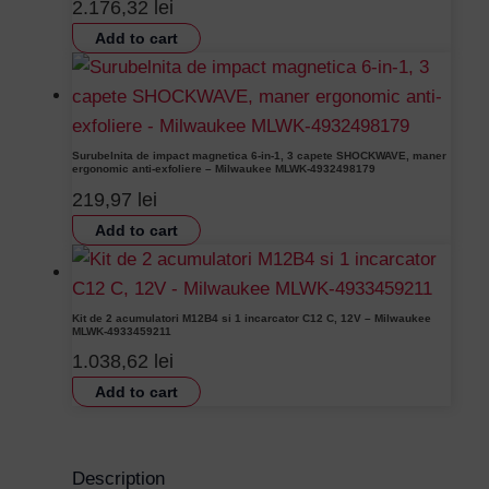
2.176,32
lei
Add to cart
Surubelnita de impact magnetica 6-in-1, 3 capete SHOCKWAVE, maner
ergonomic anti-exfoliere – Milwaukee MLWK-4932498179
219,97
lei
Add to cart
Kit de 2 acumulatori M12B4 si 1 incarcator C12 C, 12V – Milwaukee
MLWK-4933459211
1.038,62
lei
Add to cart
Username or Email Address
Description