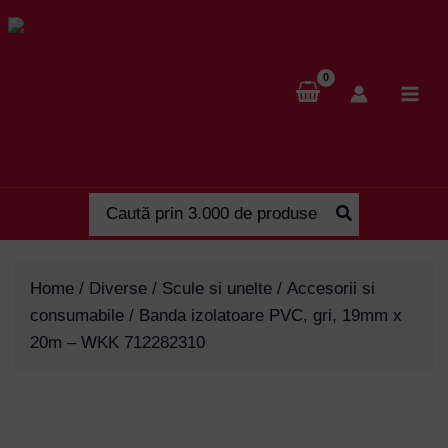
Skip
to
content
Search
for:
Home
/
Diverse
/
Scule si unelte
/
Accesorii si
consumabile
/ Banda izolatoare PVC, gri, 19mm x
20m – WKK 712282310