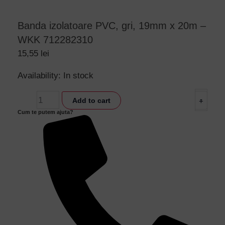
Banda izolatoare PVC, gri, 19mm x 20m –
WKK 712282310
15,55
lei
Banda
Availability:
In stock
izolatoare
-
Add to cart
+
PVC,
Cum te putem ajuta?
gri,
19mm
x
20m
-
WKK
712282310
quantity