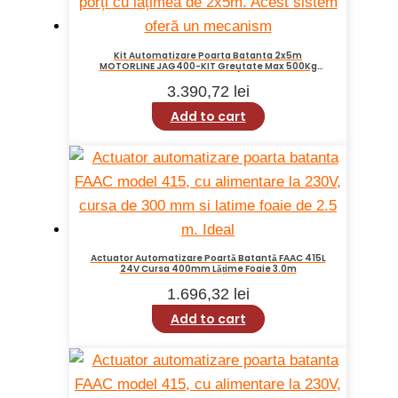
Kit Automatizare Poarta Batanta 2x5m
MOTORLINE JAG400-KIT Greutate Max 500Kg
Viteza 20mm/s
3.390,72
lei
Add to cart
Actuator Automatizare Poartă Batantă FAAC 415L
24V Cursa 400mm Lățime Foaie 3.0m
1.696,32
lei
Add to cart