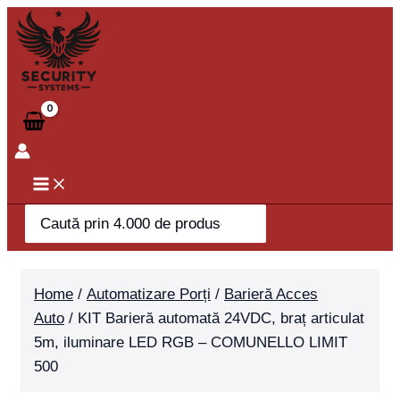
Skip
KIT
to
Barieră
content
automată
24VDC,
braț
articulat
5m,
iluminare
LED
Search
RGB
for:
-
COMUNELLO
Home
/
Automatizare Porți
/
Barieră Acces
LIMIT
Auto
/ KIT Barieră automată 24VDC, braț articulat
500
5m, iluminare LED RGB – COMUNELLO LIMIT
quantity
500