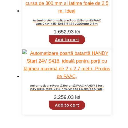
Actuator Automatizare Poartă Batantă FAAC
ARM24V-415-1044151 24V 300mm 2.5m
1.652,93
lei
Add to cart
Automatizare Poartă Batantă FAAC HANDY Start
24V S418, Max. 2 x 2.7 m, Viteza 1.6 cm/sec, Forță
3500 N, IP 44, ECO-412-10563293
2.259,03
lei
Add to cart