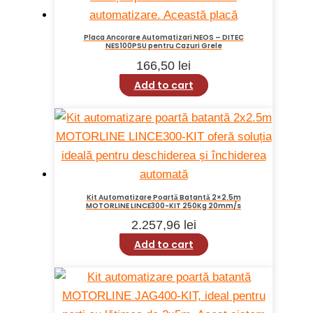
Placa Ancorare Automatizari NEOS – DITEC
NES100PSU pentru Cazuri Grele
166,50
lei
Add to cart
Kit Automatizare Poartă Batantă 2×2.5m
MOTORLINE LINCE300-KIT 250Kg 20mm/s
2.257,96
lei
Add to cart