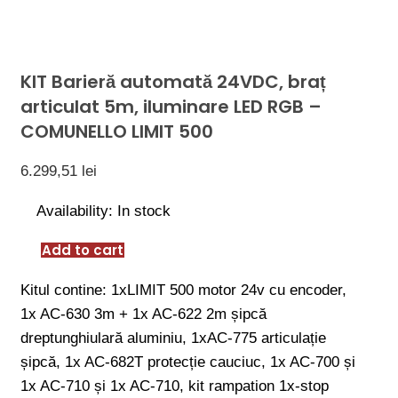
KIT Barieră automată 24VDC, braț
articulat 5m, iluminare LED RGB –
COMUNELLO LIMIT 500
6.299,51
lei
Availability:
In stock
Add to cart
Kitul contine: 1xLIMIT 500 motor 24v cu encoder,
1x AC-630 3m + 1x AC-622 2m șipcă
dreptunghiulară aluminiu, 1xAC-775 articulație
șipcă, 1x AC-682T protecție cauciuc, 1x AC-700 și
1x AC-710 și 1x AC-710, kit rampation 1x-stop