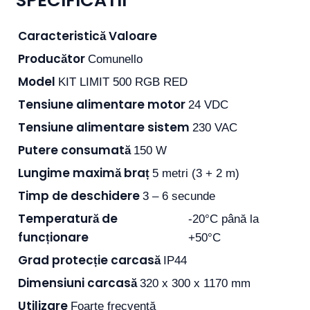
SPECIFICATII
Caracteristică
Valoare
Producător
Comunello
Model
KIT LIMIT 500 RGB RED
Tensiune alimentare motor
24 VDC
Tensiune alimentare sistem
230 VAC
Putere consumată
150 W
Lungime maximă braț
5 metri (3 + 2 m)
Timp de deschidere
3 – 6 secunde
Temperatură de
-20°C până la
funcționare
+50°C
Grad protecție carcasă
IP44
Dimensiuni carcasă
320 x 300 x 1170 mm
Utilizare
Foarte frecventă