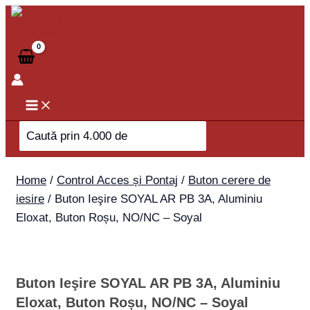
Skip
Buton
to
Ieşire
content
SOYAL
AR
PB
3A,
Aluminiu
Search
Eloxat,
for:
Buton
Roșu,
Home
/
Control Acces și Pontaj
/
Buton cerere de
NO/NC
iesire
/ Buton Ieşire SOYAL AR PB 3A, Aluminiu
-
Eloxat, Buton Roșu, NO/NC – Soyal
Soyal
quantity
Buton Ieşire SOYAL AR PB 3A, Aluminiu
Eloxat, Buton Roșu, NO/NC – Soyal