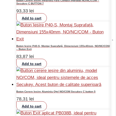
Buton Cerere Iesire Infrarosu Fara Contact Ingropat NO/NC/COM –
Secukey C BUTTON 7
93,33
lei
Add to cart
-
Buton Iesire P40-S, Montaj Suprafață, Dimensiuni 155x40mm, NO/NC/COM
– Buton Exit
83,87
lei
Add to cart
Buton Cerere Iesire Aluminiu Oțel NO/COM Secukey C button 5
78,31
lei
Add to cart