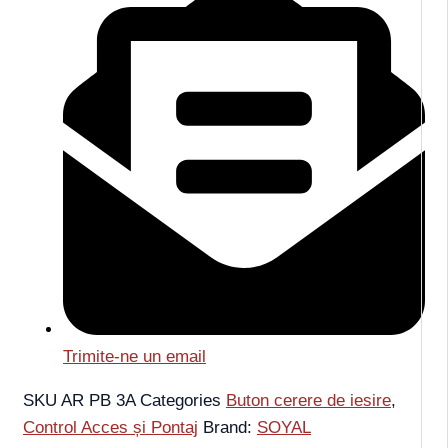
Trimite-ne un email
SKU
AR PB 3A
Categories
Buton cerere de iesire
,
Control Acces și Pontaj
Brand:
SOYAL