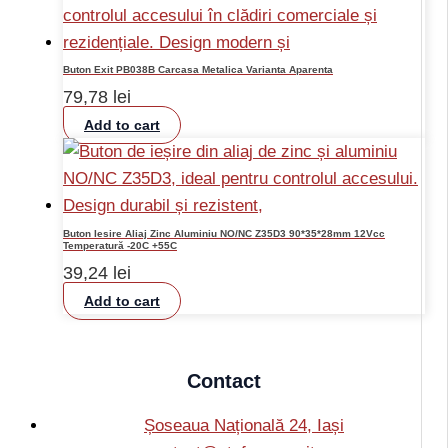
Buton Exit PB038B Carcasa Metalica Varianta Aparenta
79,78
lei
Add to cart
Buton Iesire Aliaj Zinc Aluminiu NO/NC Z35D3 90*35*28mm 12Vcc
Temperatură -20C +55C
39,24
lei
Add to cart
Contact
Șoseaua Națională 24, Iași