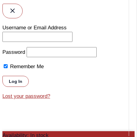
Username or Email Address
Password
Remember Me
Lost your password?
Buton
Availability:
In stock