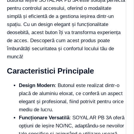
Butonul ieșire SOYAL AR PB 3A este soluția perfectă
pentru controlul accesului, oferind o modalitate
simplă și eficientă de a gestiona ieșirea dintr-un
spațiu. Cu un design elegant și funcționalitate
deosebită, acest buton îți va transforma experiența
de acces. Descoperă cum acest produs poate
îmbunătăți securitatea și confortul locului tău de
muncă!
Caracteristici Principale
Design Modern
: Butonul este realizat dintr-o
placă de aluminiu eloxat, ce conferă un aspect
elegant și profesional, fiind potrivit pentru orice
mediu de lucru.
Funcționare Versatilă
: SOYAL AR PB 3A oferă
opțiuni de ieșire NO/NC, adaptându-se nevoilor
tale specifice și asigurând o utilizare ușoară.