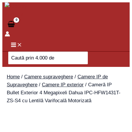
Skip
Cameră
to
IP
content
Bullet
Exterior
4
Megapixeli
Dahua
Search
IPC-
for:
HFW1431T-
ZS-
Home
/
Camere supraveghere
/
Camere IP de
S4
Supraveghere
/
Camere IP exterior
/ Cameră IP
cu
Bullet Exterior 4 Megapixeli Dahua IPC-HFW1431T-
Lentilă
ZS-S4 cu Lentilă Varifocală Motorizată
Varifocală
Motorizată
quantity