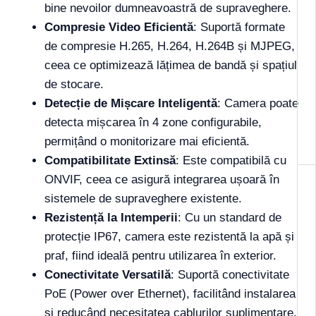
bine nevoilor dumneavoastră de supraveghere.
Compresie Video Eficientă
: Suportă formate
de compresie H.265, H.264, H.264B și MJPEG,
ceea ce optimizează lățimea de bandă și spațiul
de stocare.
Detecție de Mișcare Inteligentă
: Camera poate
detecta mișcarea în 4 zone configurabile,
permițând o monitorizare mai eficientă.
Compatibilitate Extinsă
: Este compatibilă cu
ONVIF, ceea ce asigură integrarea ușoară în
sistemele de supraveghere existente.
Rezistență la Intemperii
: Cu un standard de
protecție IP67, camera este rezistentă la apă și
praf, fiind ideală pentru utilizarea în exterior.
Conectivitate Versatilă
: Suportă conectivitate
PoE (Power over Ethernet), facilitând instalarea
și reducând necesitatea cablurilor suplimentare.