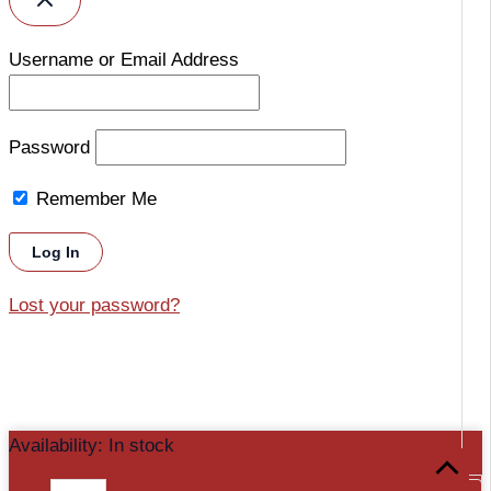
Username or Email Address
Password
Remember Me
Lost your password?
Cameră
Availability:
In stock
Scroll
IP