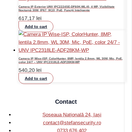
Camera IP Exterior UNV IPC2224SE-DF60K-WL-I0, 4 MP, Vizibilitate
Nocturnă 30M, IP67, IK10, PoE, Funcții Inteligente
617,17
lei
Add to cart
Camera IP Wise-ISP, ColorHunter, 8MP, lentila 2.8mm, WL 30M, Mic, PoE,
color 24/7 – UNV IPC2318LE-ADF28KM-WP
540,20
lei
Add to cart
Contact
Șoseaua Națională 24, Iași
contact@stefansecurity.ro
0733 676 402