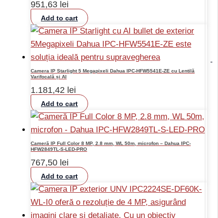
951,63
lei
Add to cart
-
Camera IP Starlight 5 Megapixeli Dahua IPC-HFW5541E-ZE cu Lentilă
Varifocală și AI
1.181,42
lei
Add to cart
Cameră IP Full Color 8 MP, 2.8 mm, WL 50m, microfon – Dahua IPC-
HFW2849TL-S-LED-PRO
767,50
lei
Add to cart