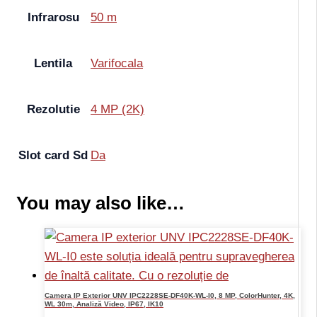
Infrarosu
50 m
Lentila
Varifocala
Rezolutie
4 MP (2K)
Slot card Sd
Da
You may also like…
Camera IP Exterior UNV IPC2228SE-DF40K-WL-I0, 8 MP, ColorHunter, 4K,
WL 30m, Analiză Video, IP67, IK10