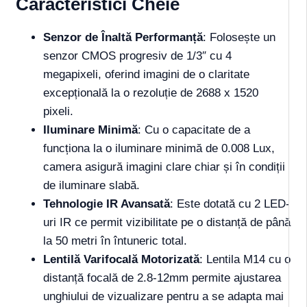
Caracteristici Cheie
Senzor de Înaltă Performanță
: Folosește un
senzor CMOS progresiv de 1/3″ cu 4
megapixeli, oferind imagini de o claritate
excepțională la o rezoluție de 2688 x 1520
pixeli.
Iluminare Minimă
: Cu o capacitate de a
funcționa la o iluminare minimă de 0.008 Lux,
camera asigură imagini clare chiar și în condiții
de iluminare slabă.
Tehnologie IR Avansată
: Este dotată cu 2 LED-
uri IR ce permit vizibilitate pe o distanță de până
la 50 metri în întuneric total.
Lentilă Varifocală Motorizată
: Lentila M14 cu o
distanță focală de 2.8-12mm permite ajustarea
unghiului de vizualizare pentru a se adapta mai