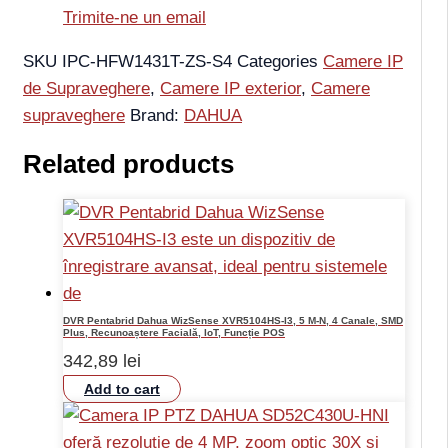
Trimite-ne un email
SKU
IPC-HFW1431T-ZS-S4
Categories
Camere IP
de Supraveghere
,
Camere IP exterior
,
Camere
supraveghere
Brand:
DAHUA
Related products
DVR Pentabrid Dahua WizSense XVR5104HS-I3, 5 M-N, 4 Canale, SMD
Plus, Recunoaștere Facială, IoT, Funcție POS
342,89
lei
Add to cart