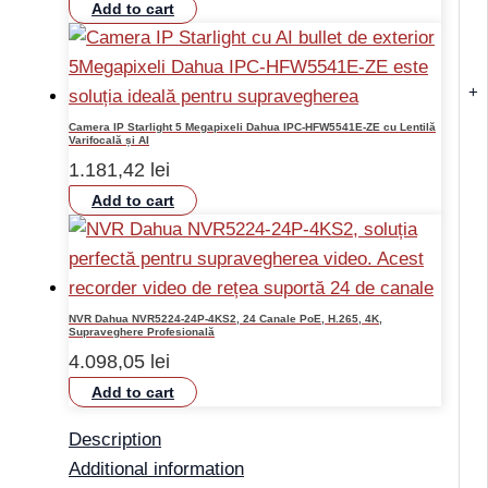
Add to cart
+
Camera IP Starlight 5 Megapixeli Dahua IPC-HFW5541E-ZE cu Lentilă
Varifocală și AI
1.181,42
lei
Add to cart
NVR Dahua NVR5224-24P-4KS2, 24 Canale PoE, H.265, 4K,
Supraveghere Profesională
4.098,05
lei
Add to cart
Description
Additional information