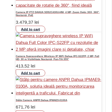
Camera IP PTZ DAHUA SD52C430U-HNI, 4 MP, Zoom Optic 30X, 360°,
Nocturnă, PoE
3.479,37
lei
Add to cart
Camera Supraveghere Wireless IP WiFi Dahua IPC-S22FP, 2 MP, Full
HD, 30 m Vizibilitate Nocturnă, Pan-Tilt 355°
413,52
lei
Add to cart
Stâlp Camere ANPR Dahua IPMAE9-0100A
671,76
lei