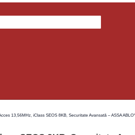
 Acces 13,56MHz, iClass SEOS 8KB, Securitate Avansată – ASSA ABL