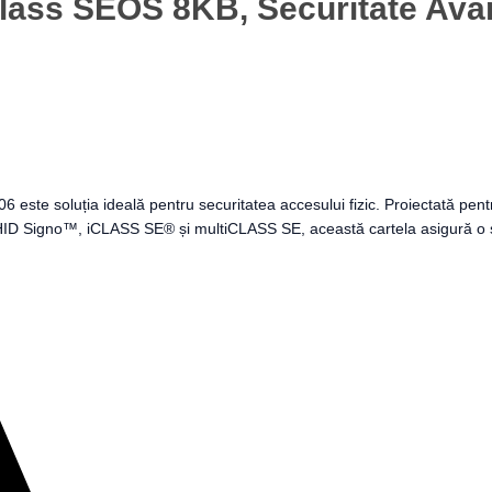
Class SEOS 8KB, Securitate A
 soluția ideală pentru securitatea accesului fizic. Proiectată pentru
e HID Signo™, iCLASS SE® și multiCLASS SE, această cartela asigură o sec