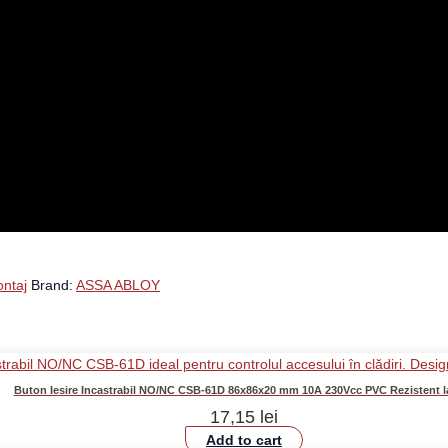
ontaj
Brand:
ASSA ABLOY
Buton Iesire Incastrabil NO/NC CSB-61D 86x86x20 mm 10A 230Vcc PVC Rezistent l
17,15
lei
Add to cart