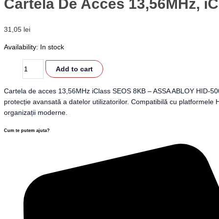
Cartela De Acces 13,56MHz, i
31,05
lei
Availability:
In stock
Add to cart
Cartela de acces 13,56MHz iClass SEOS 8KB – ASSA ABLOY HID-5006 este
protecție avansată a datelor utilizatorilor. Compatibilă cu platformel
organizații moderne.
Cum te putem ajuta?