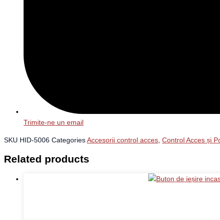
Trimite-ne un email
SKU
HID-5006
Categories
Accesorii control acces
,
Control Acces și P
Related products