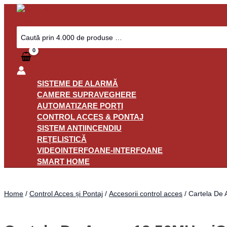
Skip
Cartela
to
De
content
Acces
Search
for:
13,56MHz,
iClass
SEOS
8KB,
Securitate
SISTEME DE ALARMĂ
Avansată
CAMERE SUPRAVEGHERE
-
AUTOMATIZARE PORȚI
ASSA
CONTROL ACCES & PONTAJ
ABLOY
SISTEM ANTIINCENDIU
HID-
REȚELISTICĂ
5006
VIDEOINTERFOANE-INTERFOANE
quantity
SMART HOME
Home
/
Control Acces și Pontaj
/
Accesorii control acces
/ Cartela De