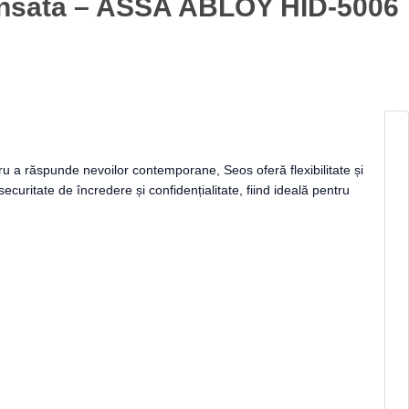
vansată – ASSA ABLOY HID-5006
 a răspunde nevoilor contemporane, Seos oferă flexibilitate și
uritate de încredere și confidențialitate, fiind ideală pentru