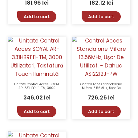
Carcasă Antivandal, 1000
contact magnetic și alarmă
181,96
lei
182,12
lei
Utilizatori
– INOut IN-SBOARD III WF
Add to cart
Add to cart
Unitate Control Acces SOYAL
Control Acces Standalone
AR-331HBR1111-TM, 3000
Mifare 13.56MHz, Ușor De
Utilizatori, Tastatură Touch
Utilizat, – Dahua ASI2212J-
Iluminată
PW
346,02
lei
726,25
lei
Add to cart
Add to cart