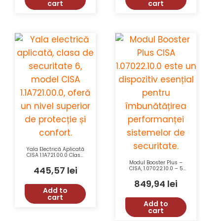
cart
cart
Yala Electrică Aplicată
CISA 1.1A721.00.0 Clasa
Securitate 6, 12V,
Modul Booster Plus –
2750g
445,57
lei
CISA, 1.07022.10.0 – 5
Moduri Timp
Deschidere, Semnal
849,94
lei
Stare Ușă, Mentinere
Add to
Deblocare Yale,
cart
Adaptor Tensiune 12V-
Add to
24V
cart