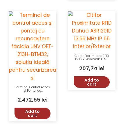
Cititor Proximitate RFID
Dahua ASR1201D 13.56
MHz IP 65
Interior/Exterior
207,74
lei
Add to
cart
Terminal Control Acces
și Pontaj cu
Recunoaștere Facială
UNV OET-213H-BTM32,
2.472,55
lei
Ecran Touch 7 Inch,
Acuratețe
Recunoaștere >99%
Add to
cart