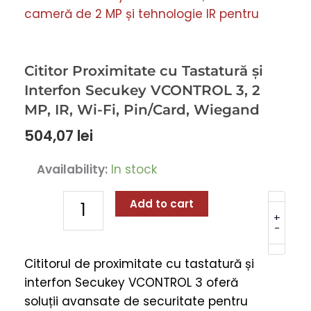
Cititor Proximitate cu Tastatură și
Interfon Secukey VCONTROL 3, 2
MP, IR, Wi-Fi, Pin/Card, Wiegand
504,07
lei
Cititor
Availability:
In stock
Proximitate
cu
Add to cart
Tastatură
+
-
și
Interfon
Cititorul de proximitate cu tastatură și
Secukey
interfon Secukey VCONTROL 3 oferă
VCONTROL
soluții avansate de securitate pentru
3,