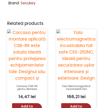
Brand:
Secukey
Related products
Carcasa CSB-86
Yala Electromagnetică
pentru Montare
Incastrabilă Fail
Aplicată, Dimensiuni
Secure CSS-250NO 12V
86x86x33 mm, Plastic
500Kg
14,47
lei
166,21
lei
Alb Compozit
Add to
Add to