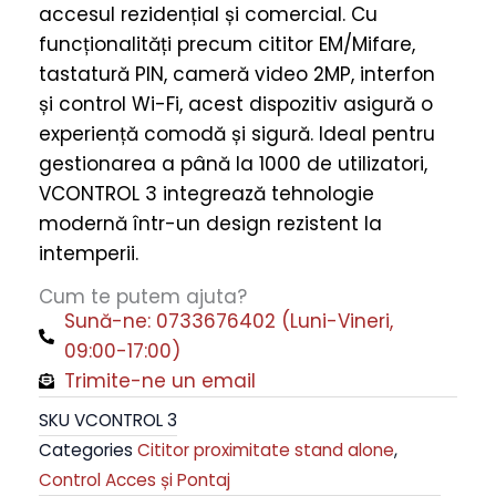
accesul rezidențial și comercial. Cu
2
funcționalități precum cititor EM/Mifare,
MP,
tastatură PIN, cameră video 2MP, interfon
IR,
și control Wi-Fi, acest dispozitiv asigură o
Wi-
experiență comodă și sigură. Ideal pentru
Fi,
gestionarea a până la 1000 de utilizatori,
Pin/Card,
VCONTROL 3 integrează tehnologie
Wiegand
modernă într-un design rezistent la
quantity
intemperii.
Cum te putem ajuta?
Sună-ne: 0733676402 (Luni-Vineri,
09:00-17:00)
Trimite-ne un email
SKU
VCONTROL 3
Categories
Cititor proximitate stand alone
,
Control Acces și Pontaj