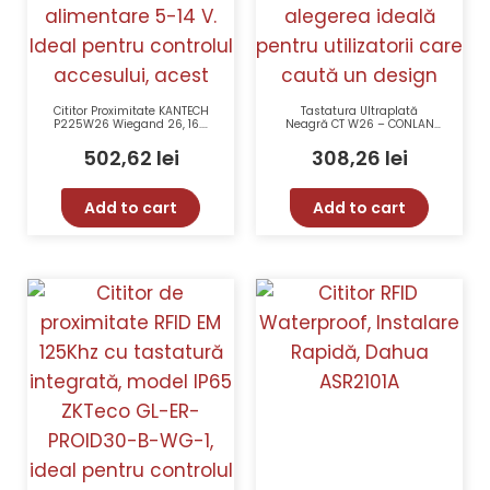
Cititor Proximitate KANTECH
Tastatura Ultraplată
P225W26 Wiegand 26, 16.5
Neagră CT W26 – CONLAN
cm, 4.5-14 V, Rezistent la
CT1200, IP67, 12 Taste, 3 LED-
Apă
uri, 9-27 VDC
502,62
lei
308,26
lei
Add to cart
Add to cart