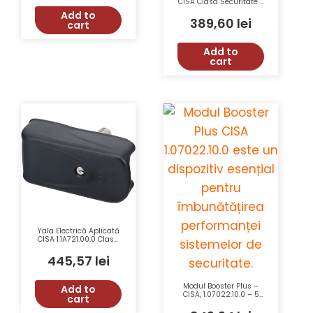
CISA Clasa Securitate 3
Deschidere Dreapta
Add to
1.11721.60.1
389,60
lei
cart
Add to
cart
Yala Electrică Aplicată
CISA 1.1A721.00.0 Clasa
Securitate 6, 12V,
2750g
445,57
lei
Modul Booster Plus –
Add to
CISA, 1.07022.10.0 – 5
cart
Moduri Timp
Deschidere, Semnal