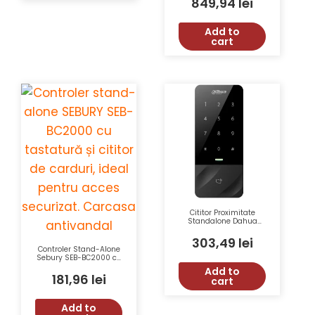
849,94
lei
Stare Ușă, Mentinere
Deblocare Yale,
Adaptor Tensiune 12V-
Add to
24V
cart
Cititor Proximitate
Standalone Dahua
ASI1201E-D RFID 30000
Carduri Waterproof
303,49
lei
150000 Evenimente
Controler Stand-Alone
Sebury SEB-BC2000 cu
Tastatură, Cititor Card,
Add to
Carcasă Antivandal,
181,96
lei
cart
1000 Utilizatori
Add to