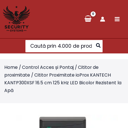
Skip
to
content
Search
for:
Home
/
Control Acces și Pontaj
/
Cititor de
proximitate
/ Cititor Proximitate ioProx KANTECH
KANTP300XSF 16.5 cm 125 kHz LED Bicolor Rezistent la
Apă