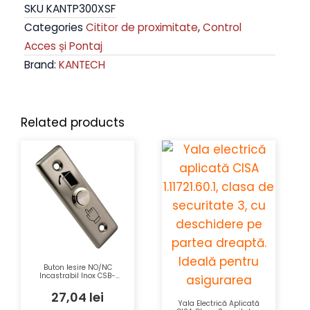
SKU
KANTP300XSF
Categories
Cititor de proximitate
,
Control
Acces și Pontaj
Brand:
KANTECH
Related products
Buton Iesire NO/NC
Incastrabil Inox CSB-
28D 12Vcc 3A
27,04
lei
Yala Electrică Aplicată