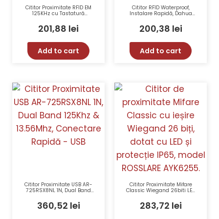
Cititor Proximitate RFID EM
Cititor RFID Waterproof,
125KHz cu Tastatură
Instalare Rapidă, Dahua
Integrată IP65 ZKTeco GL-
ASR2101A
ER-PROID30-B-WG-1
201,88
lei
200,38
lei
Add to cart
Add to cart
Cititor Proximitate USB AR-
Cititor Proximitate Mifare
725RSX8NL 1N, Dual Band
Classic Wiegand 26biti LED
125Khz & 13.56Mhz,
IP65 – ROSSLARE AY-K6255
Conectare Rapidă – USB
360,52
lei
283,72
lei