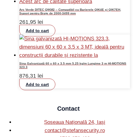
Arc Verde DITEC QIKM2 – Compatibil cu Barierele QIK4E și QIK7EH,
Suport pentru Brațe de 2000-3499 mm
261,95
lei
Add to cart
Sina Galvanizată 60 x 60 x 3.5 mm 5.25 kg/m Lungime 3 m HI-MOTIONS
323.3
876,31
lei
Add to cart
Contact
Șoseaua Națională 24, Iași
contact@stefansecurity.ro