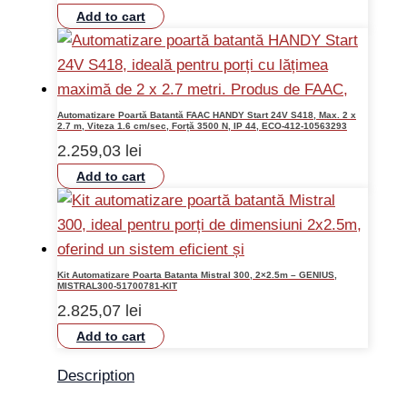
Add to cart
Automatizare Poartă Batantă FAAC HANDY Start 24V S418, Max. 2 x
2.7 m, Viteza 1.6 cm/sec, Forță 3500 N, IP 44, ECO-412-10563293
2.259,03
lei
Add to cart
Kit Automatizare Poarta Batanta Mistral 300, 2×2.5m – GENIUS,
MISTRAL300-51700781-KIT
2.825,07
lei
Add to cart
Description