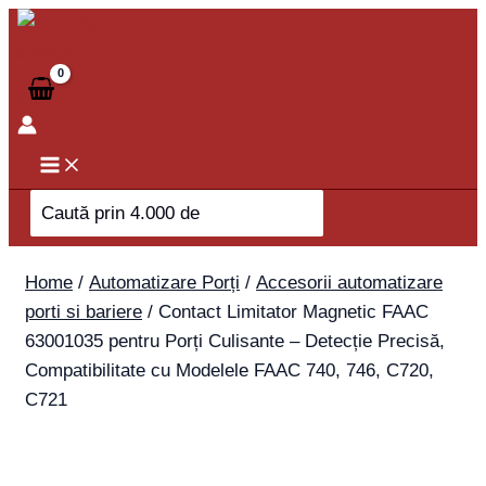
Skip
to
content
Search
for:
Home
/
Automatizare Porți
/
Accesorii automatizare
porti si bariere
/ Contact Limitator Magnetic FAAC
63001035 pentru Porți Culisante – Detecție Precisă,
Compatibilitate cu Modelele FAAC 740, 746, C720,
C721