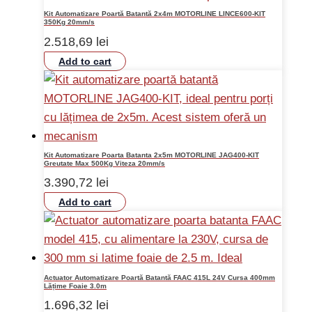
Kit Automatizare Poartă Batantă 2x4m MOTORLINE LINCE600-KIT
350Kg 20mm/s
2.518,69
lei
Add to cart
Kit Automatizare Poarta Batanta 2x5m MOTORLINE JAG400-KIT
Greutate Max 500Kg Viteza 20mm/s
3.390,72
lei
Add to cart
Actuator Automatizare Poartă Batantă FAAC 415L 24V Cursa 400mm
Lățime Foaie 3.0m
1.696,32
lei