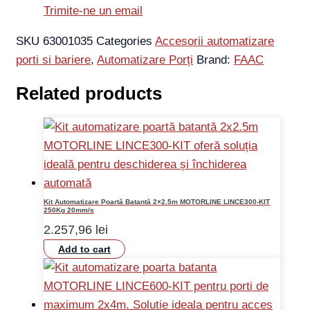
Trimite-ne un email
SKU
63001035
Categories
Accesorii automatizare
porti si bariere
,
Automatizare Porți
Brand:
FAAC
Related products
Kit Automatizare Poartă Batantă 2×2.5m MOTORLINE LINCE300-KIT
250Kg 20mm/s
2.257,96
lei
Add to cart