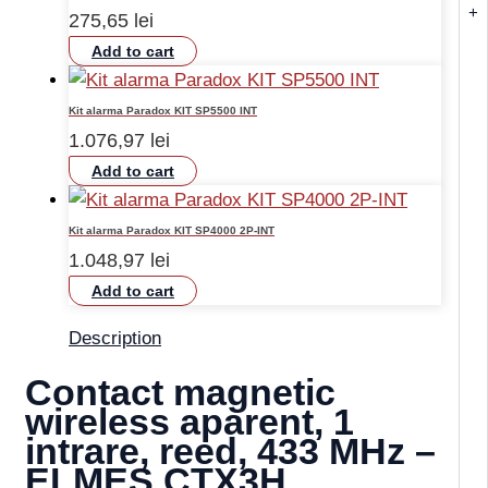
+
275,65
lei
Add to cart
Kit alarma Paradox KIT SP5500 INT
1.076,97
lei
Add to cart
Kit alarma Paradox KIT SP4000 2P-INT
1.048,97
lei
Add to cart
Description
Contact magnetic
wireless aparent, 1
intrare, reed, 433 MHz –
ELMES CTX3H