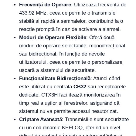
Frecvență de Operare
: Utilizează frecvența de
433.92 MHz, ceea ce permite o transmisie
stabilă și rapidă a semnalelor, contribuind la o
reacție promptă în caz de activare a alarmei.
Moduri de Operare Flexibile
: Oferă două
moduri de operare selectabile: monodirecțional
sau bidirecțional, în funcție de nevoile
utilizatorului, ceea ce permite o personalizare
ușoară a sistemului de securitate.
Funcționalitate Bidirecțională
: Atunci când
este utilizat cu centrala
CB32
sau receptoarele
dedicate, CTX3H facilitează monitorizarea în
timp real a ușilor și ferestrelor, asigurând că
sistemul nu va permite accesul neautorizat.
Criptare Avansată
: Transmisiile sunt securizate
cu un cod dinamic KEELOQ, oferind un nivel
ridicat de protecție împotriva interceptărilor și