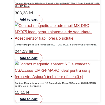
Contact Magnetic Wireless Paradox Magellan DCT10 2 Zone Reed 433/868
MHz RF 70 m
303,38
lei
Add to cart
Contact Magnetic Alb Adresabil MX – DSC MX975 Senzor Usa/Fereastra
244,13
lei
Add to cart
Contact Magnetic Aparent NC Autoadeziv Maro CSAccess CM-34-MARO
pentru Uși și Feronerie
15,11
lei
Add to cart