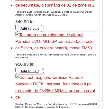
Tastatura LED Paradox K32+, 32 Zone, 2 Partitii, Supporta StayD,
Alarme Panica, Certificare EN 50131 Grad 2
340,99
lei
Add to cart
Tastatură Paradox EVO MG SP Touch Screen Color 5″ Negru TM50 8
Ieșiri PGM
910,83
lei
Add to cart
Contact Magnetic Wireless Paradox Magellan DCT6 Ingropat 433/868
MHz RF 40 m Monitorizare Baterie Antisabotaj