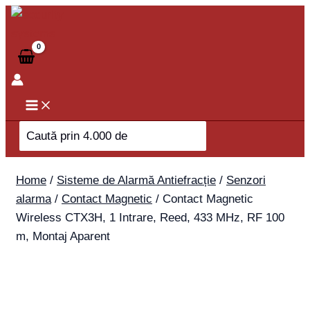
Skip
Contact
to
Magnetic
content
Wireless
CTX3H,
1
Intrare,
Reed,
Search
433
for:
MHz,
RF
Home
/
Sisteme de Alarmă Antiefracție
/
Senzori
100
alarma
/
Contact Magnetic
/ Contact Magnetic
m,
Wireless CTX3H, 1 Intrare, Reed, 433 MHz, RF 100
Montaj
m, Montaj Aparent
Aparent
quantity