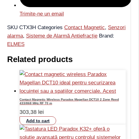
Trimite-ne un email
SKU
CTX3H
Categories
Contact Magnetic
,
Senzori
alarma
,
Sisteme de Alarmă Antiefracție
Brand:
ELMES
Related products
Contact Magnetic Wireless Paradox Magellan DCT10 2 Zone Reed
433/868 MHz RF 70 m
303,38
lei
Add to cart