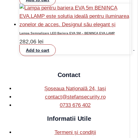
Lampa Semnalizare LED Bariera EVA 5M – BENINCA EVA.LAMP
282,06
lei
-
Add to cart
Contact
Șoseaua Națională 24, Iași
contact@stefansecurity.ro
0733 676 402
Informatii Utile
Termeni și condiții