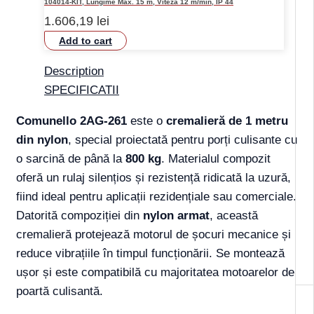
104014-KIT, Lungime Max. 15 m, Viteza 12 m/min, IP 44
1.606,19
lei
Add to cart
Description
SPECIFICATII
Comunello 2AG-261
este o
cremalieră de 1 metru
din nylon
, special proiectată pentru porți culisante cu
o sarcină de până la
800 kg
. Materialul compozit
oferă un rulaj silențios și rezistență ridicată la uzură,
fiind ideal pentru aplicații rezidențiale sau comerciale.
Datorită compoziției din
nylon armat
, această
cremalieră protejează motorul de șocuri mecanice și
reduce vibrațiile în timpul funcționării. Se montează
ușor și este compatibilă cu majoritatea motoarelor de
poartă culisantă.