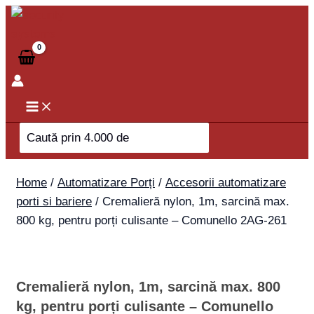
Skip
Cremalieră
to
nylon,
content
1m,
sarcină
max.
800
kg,
Search
pentru
for:
porți
culisante
Home
/
Automatizare Porți
/
Accesorii automatizare
-
porti si bariere
/ Cremalieră nylon, 1m, sarcină max.
Comunello
800 kg, pentru porți culisante – Comunello 2AG-261
2AG-
261
quantity
Cremalieră nylon, 1m, sarcină max. 800
kg, pentru porți culisante – Comunello