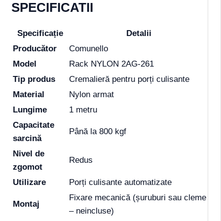
SPECIFICATII
Specificație
Detalii
Producător
Comunello
Model
Rack NYLON 2AG-261
Tip produs
Cremalieră pentru porți culisante
Material
Nylon armat
Lungime
1 metru
Capacitate
Până la 800 kgf
sarcină
Nivel de
Redus
zgomot
Utilizare
Porți culisante automatizate
Fixare mecanică (șuruburi sau cleme
Montaj
– neincluse)