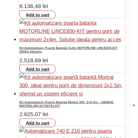
6.136,48
lei
Add to cart
Kit Automatizare Poartă Batantă 2x4m MOTORLINE LINCE600-KIT
350Kg 20mm/s
2.518,69
lei
Add to cart
Kit Automatizare Poarta Batanta Mistral 300, 2×2.5m – GENIUS,
+
MISTRAL300-51700781-KIT
2.825,07
lei
Add to cart