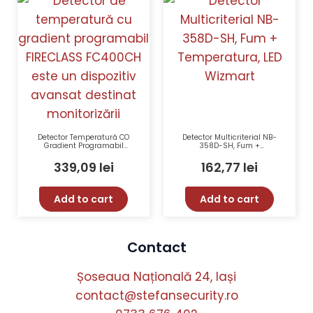
Detector Temperatură CO
Detector Multicriterial NB-
Gradient Programabil
358D-SH, Fum +
FIRECLASS FC400CH
Temperatura, LED Wizmart
339,09
lei
162,77
lei
Add to cart
Add to cart
Contact
Șoseaua Națională 24, Iași
contact@stefansecurity.ro