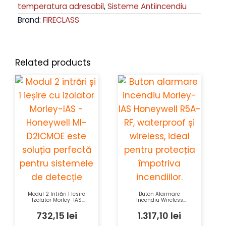
temperatura adresabil
,
Sisteme Antiincendiu
Brand:
FIRECLASS
Related products
Modul 2 Intrări 1 Iesire
Buton Alarmare
Izolator Morley-IAS
Incendiu Wireless
Honeywell MI-D2ICMOE
Waterproof Morley-IAS
cu Comunicație
Honeywell R5A-RF IP67
732,15
lei
1.317,10
lei
Analogică și LED
Tricolor