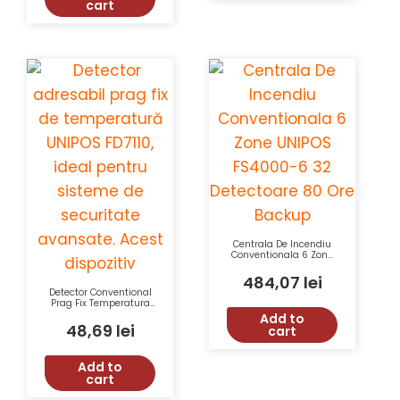
cart
Centrala De Incendiu
Conventionala 6 Zone
UNIPOS FS4000-6 32
Detectoare 80 Ore
484,07
lei
Backup
Detector Conventional
Prag Fix Temperatura
UNIPOS FD8020S
Add to
Tensiune 15-30VDC
48,69
lei
cart
Clasa IP43
Add to
cart