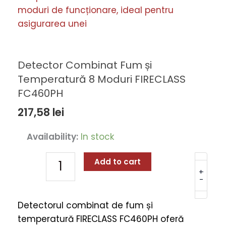
Detector Combinat Fum și
Temperatură 8 Moduri FIRECLASS
FC460PH
217,58
lei
Detector
Availability:
In stock
Combinat
Fum
Add to cart
și
+
-
Temperatură
8
Detectorul combinat de fum și
Moduri
temperatură FIRECLASS FC460PH oferă
FIRECLASS