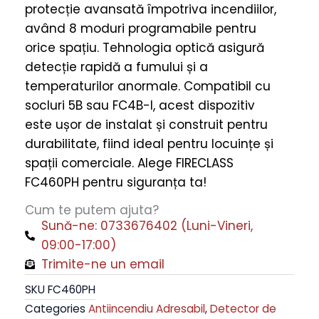
protecție avansată împotriva incendiilor,
FC460PH
având 8 moduri programabile pentru
quantity
orice spațiu. Tehnologia optică asigură
detecție rapidă a fumului și a
temperaturilor anormale. Compatibil cu
socluri 5B sau FC4B-I, acest dispozitiv
este ușor de instalat și construit pentru
durabilitate, fiind ideal pentru locuințe și
spații comerciale. Alege FIRECLASS
FC460PH pentru siguranța ta!
Cum te putem ajuta?
Sună-ne: 0733676402 (Luni-Vineri,
09:00-17:00)
Trimite-ne un email
SKU
FC460PH
Categories
Antiincendiu Adresabil
,
Detector de