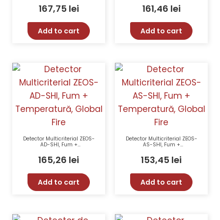
Temperatura Programabil
inclus, negru – TELETEK
167,75
lei
161,46
lei
SensoIRIS-M140-IS(Black)
Add to cart
Add to cart
Detector Multicriterial ZEOS-
Detector Multicriterial ZEOS-
AD-SHI, Fum +
AS-SHI, Fum +
Temperatură, Global Fire
Temperatură, Global Fire
165,26
lei
153,45
lei
Add to cart
Add to cart