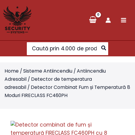
Skip
to
content
Search
for:
Home
/
Sisteme Antiincendiu
/
Antiincendiu
Adresabil
/
Detector de temperatura
adresabil
/ Detector Combinat Fum și Temperatură 8
Moduri FIRECLASS FC460PH