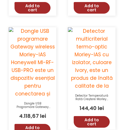
Add to
Add to
cart
cart
Detector Temperatură
Rată Creștere Morley-
IAS cu Izolator
Dongle USB
Honeywell HM-RHSE-I-
144,40
lei
Programare Gateway
AP, Culoare Fildes,
Wireless Morley-IAS
EN54-17, EN54-5
Honeywell MI-RF-USB-
4.118,67
lei
PRO cu Comunicare
Add to
Bidirecțională și Rază
cart
de 400m
Add to