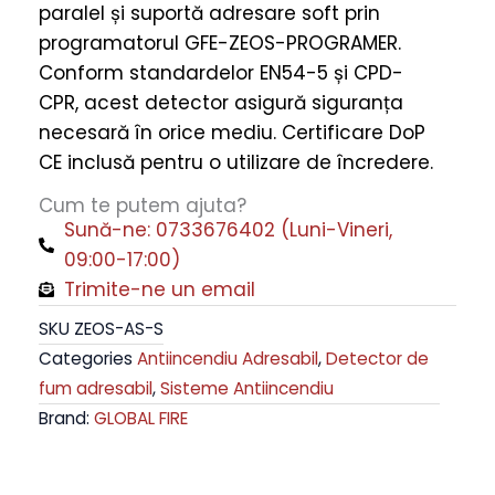
paralel și suportă adresare soft prin
-
programatorul GFE-ZEOS-PROGRAMER.
Global
Conform standardelor EN54-5 și CPD-
Fire
CPR, acest detector asigură siguranța
quantity
necesară în orice mediu. Certificare DoP
CE inclusă pentru o utilizare de încredere.
Cum te putem ajuta?
Sună-ne: 0733676402 (Luni-Vineri,
09:00-17:00)
Trimite-ne un email
SKU
ZEOS-AS-S
Categories
Antiincendiu Adresabil
,
Detector de
fum adresabil
,
Sisteme Antiincendiu
Brand:
GLOBAL FIRE