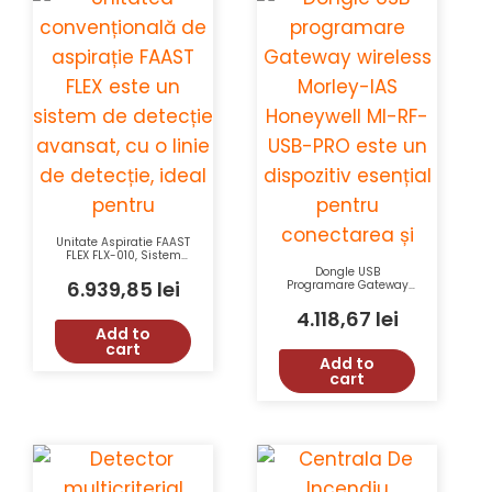
Unitate Aspiratie FAAST
FLEX FLX-010, Sistem
Stand Alone cu 1 Linie
Dongle USB
Detectie, Honeywell
6.939,85
lei
Programare Gateway
Wireless Morley-IAS
Honeywell MI-RF-USB-
4.118,67
lei
PRO cu Comunicare
Add to
Bidirecțională și Rază
cart
de 400m
Add to
cart