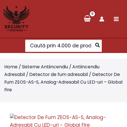
Skip
to
content
Search
for:
Home
/
Sisteme Antiincendiu
/
Antiincendiu
Adresabil
/
Detector de fum adresabil
/ Detector De
Fum ZEOS-AS-S, Analog-Adresabil Cu LED-uri – Global
Fire