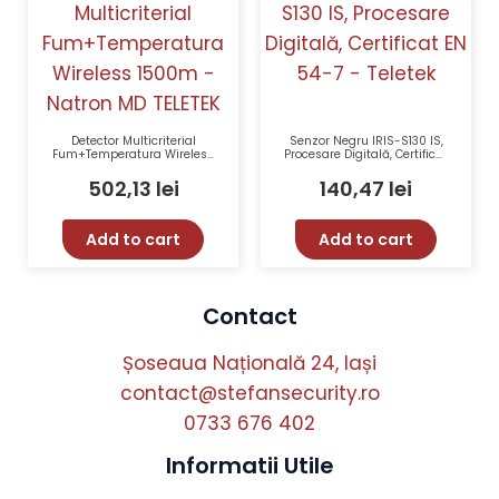
Detector Multicriterial
Senzor Negru IRIS-S130 IS,
Fum+Temperatura Wireless
Procesare Digitală, Certificat
1500m – Natron MD TELETEK
EN 54-7 – Teletek
502,13
lei
140,47
lei
Add to cart
Add to cart
Contact
Șoseaua Națională 24, Iași
contact@stefansecurity.ro
0733 676 402
Informatii Utile