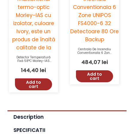
Centrala De Incendiu
Conventionala 6 Zone
UNIPOS FS4000-6 32
Detector Temperatură
Detectoare 80 Ore
484,07
lei
Fixă 58°C Morley-IAS
Backup
Honeywell HM-FHSE-I-
AP, Izolator, Culoare
144,40
lei
Ivory, EN54-17, EN54-5
Add to
cart
Add to
cart
Description
SPECIFICATII