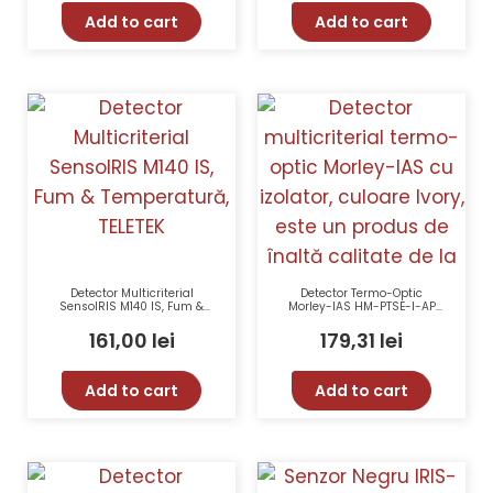
Add to cart
Add to cart
Detector Multicriterial
Detector Termo-Optic
SensoIRIS M140 IS, Fum &
Morley-IAS HM-PTSE-I-AP
Temperatură, TELETEK
cu Izolator, Honeywell,
Fildes, EN54
161,00
lei
179,31
lei
Add to cart
Add to cart