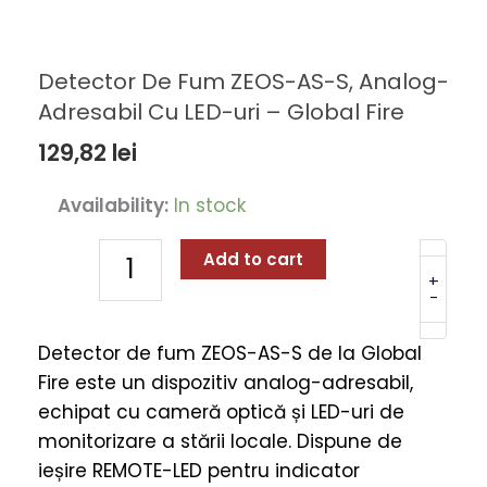
Detector De Fum ZEOS-AS-S, Analog-
Adresabil Cu LED-uri – Global Fire
129,82
lei
Detector
Availability:
In stock
De
Fum
Add to cart
ZEOS-
+
-
AS-
S,
Detector de fum ZEOS-AS-S de la Global
Analog-
Fire este un dispozitiv analog-adresabil,
Adresabil
echipat cu cameră optică și LED-uri de
Cu
monitorizare a stării locale. Dispune de
LED-
ieșire REMOTE-LED pentru indicator
uri