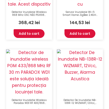
Detector Inundație Wireless
Senzor Inundație Wi-Fi
868 MHz DSC NEO PG8985
Smart Home ZigBee 2.4GHz
– Senzor Sensibil, Durată
EZVIZ CS-T10C
Baterie 8 Ani, Protecție Anti-
368,42
lei
144,53
lei
Manipulare
Add to cart
Add to cart
Detector Inundatie Wireless
Detector De Inundatie NB-
Paradox WD1 RF 433/868
138R-12 WIZMART, 12Vcc,
MHz 30 m Comunicare
Buzzer, Alarma Acustica
Bidirectionala IP67