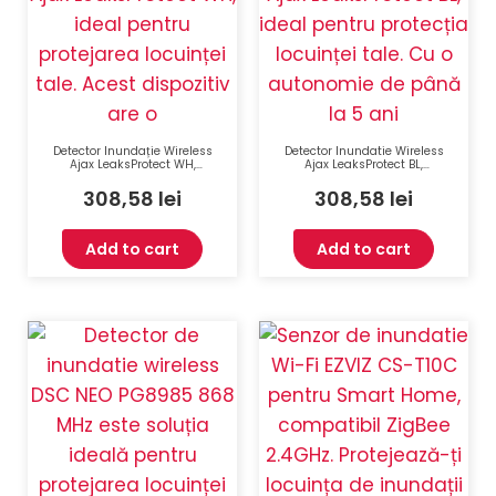
Detector Inundație Wireless
Detector Inundatie Wireless
Ajax LeaksProtect WH,
Ajax LeaksProtect BL,
Autonomie 5 Ani, Frecvență
Autonomie 5 Ani, 868 MHz,
868 MHz, RF 1300 m, Alb,
RF 1300 m, Negru, IP65
308,58
lei
308,58
lei
IP65
Add to cart
Add to cart