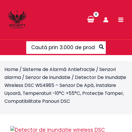
Skip
to
content
Search
for:
Home
/
Sisteme de Alarmă Antiefracție
/
Senzori
alarma
/
Senzor de inundatie
/ Detector De Inundație
Wireless DSC WS4985 – Senzor De Apă, Instalare
Ușoară, Temperaturi -10°C +55°C, Protecție Tamper,
Compatibilitate Panouri DSC