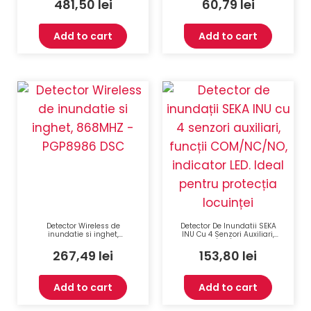
481,50
lei
60,79
lei
Add to cart
Add to cart
Detector Wireless de
Detector De Inundatii SEKA
inundatie si inghet,
INU Cu 4 Senzori Auxiliari,
868MHZ – PGP8986 DSC
COM/NC/NO, LED
267,49
lei
153,80
lei
Add to cart
Add to cart