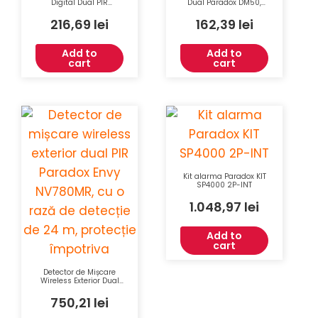
Digital Dual PIR
Dual Paradox DM50,
Paradox DM70 11x11m
Unghi 110 Grade, Rază
90° Imunitate La
12m, Pentru Centrale
216,69
lei
162,39
lei
Animale
EVO192
Add to
Add to
cart
cart
Kit alarma Paradox KIT
SP4000 2P-INT
1.048,97
lei
Add to
cart
Detector de Mișcare
Wireless Exterior Dual
PIR Paradox Envy
NV780MR, 24 m,
750,21
lei
Imunitate la Animale,
Antimasking, IP54,