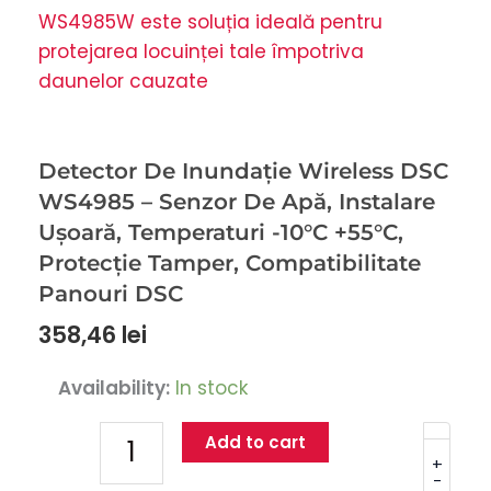
Detector De Inundație Wireless DSC
WS4985 – Senzor De Apă, Instalare
Ușoară, Temperaturi -10°C +55°C,
Protecție Tamper, Compatibilitate
Panouri DSC
358,46
lei
Detector
Availability:
In stock
De
Inundație
Add to cart
Wireless
+
-
DSC