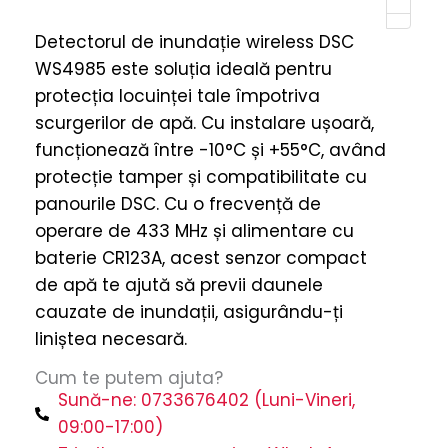
WS4985
Detectorul de inundație wireless DSC
-
WS4985 este soluția ideală pentru
Senzor
protecția locuinței tale împotriva
De
scurgerilor de apă. Cu instalare ușoară,
Apă,
funcționează între -10°C și +55°C, având
Instalare
protecție tamper și compatibilitate cu
Ușoară,
panourile DSC. Cu o frecvență de
Temperaturi
operare de 433 MHz și alimentare cu
-10°C
baterie CR123A, acest senzor compact
+55°C,
de apă te ajută să previi daunele
Protecție
cauzate de inundații, asigurându-ți
Tamper,
liniștea necesară.
Compatibilitate
Panouri
Cum te putem ajuta?
Sună-ne: 0733676402 (Luni-Vineri,
DSC
09:00-17:00)
quantity