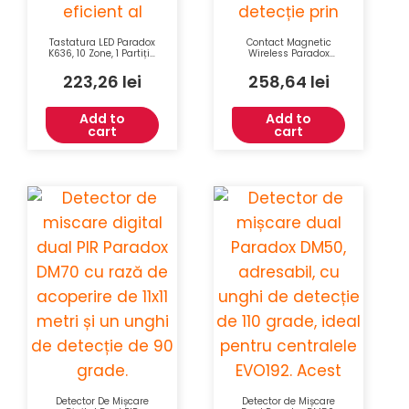
Tastatura LED Paradox
Contact Magnetic
K636, 10 Zone, 1 Partiție,
Wireless Paradox
StayD, Afisaj LED,
Magellan DCTXP2, 2
Butoane Luminate,
Zone, 433/868 MHz,
223,26
lei
258,64
lei
Alarmă Panicã
Raza 60 m, Alb
Add to
Add to
cart
cart
Detector De Mișcare
Detector de Mișcare