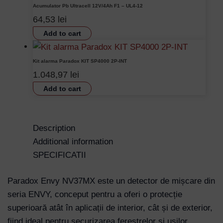
Acumulator Pb Ultracell 12V/4Ah F1 – UL4-12
64,53
lei
Add to cart
Kit alarma Paradox KIT SP4000 2P-INT
1.048,97
lei
Add to cart
Description
Additional information
SPECIFICATII
Paradox Envy NV37MX este un detector de mișcare din
seria ENVY, conceput pentru a oferi o protecție
superioară atât în aplicații de interior, cât și de exterior,
fiind ideal pentru securizarea ferestrelor și ușilor