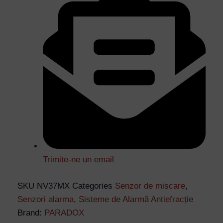
Trimite-ne un email
SKU
NV37MX
Categories
Senzor de miscare
,
Senzori alarma
,
Sisteme de Alarmă Antiefracție
Brand:
PARADOX