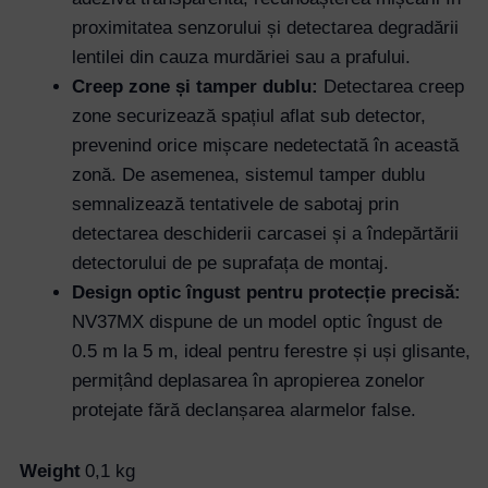
proximitatea senzorului și detectarea degradării
lentilei din cauza murdăriei sau a prafului.
Creep zone și tamper dublu:
Detectarea creep
zone securizează spațiul aflat sub detector,
prevenind orice mișcare nedetectată în această
zonă. De asemenea, sistemul tamper dublu
semnalizează tentativele de sabotaj prin
detectarea deschiderii carcasei și a îndepărtării
detectorului de pe suprafața de montaj.
Username or Email Address
Design optic îngust pentru protecție precisă:
NV37MX dispune de un model optic îngust de
0.5 m la 5 m, ideal pentru ferestre și uși glisante,
Password
permițând deplasarea în apropierea zonelor
protejate fără declanșarea alarmelor false.
Remember Me
Weight
0,1 kg