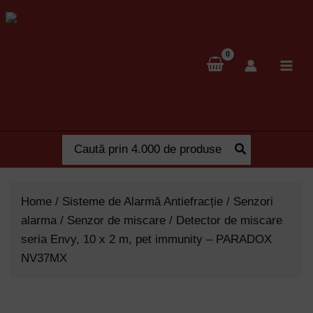
Skip
to
content
Search
for:
Home
/
Sisteme de Alarmă Antiefracție
/
Senzori
alarma
/
Senzor de miscare
/ Detector de miscare
seria Envy, 10 x 2 m, pet immunity – PARADOX
NV37MX