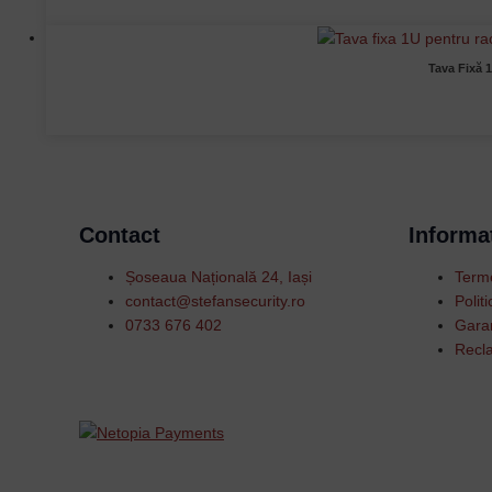
Tava Fixă 
Contact
Informat
Șoseaua Națională 24, Iași
Terme
contact@stefansecurity.ro
Polit
0733 676 402
Garan
Recla