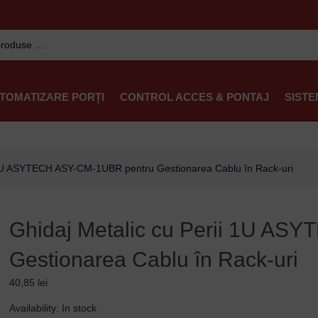
TOMATIZARE PORȚI
CONTROL ACCES & PONTAJ
SISTE
i 1U ASYTECH ASY-CM-1UBR pentru Gestionarea Cablu în Rack-uri
Ghidaj Metalic cu Perii 1U A
Gestionarea Cablu în Rack-uri
40,85
lei
Ghidaj
Availability:
In stock