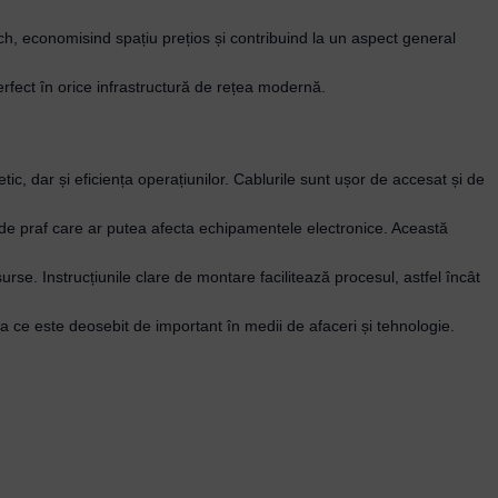
h, economisind spațiu prețios și contribuind la un aspect general
erfect în orice infrastructură de rețea modernă.
, dar și eficiența operațiunilor. Cablurile sunt ușor de accesat și de
a de praf care ar putea afecta echipamentele electronice. Această
urse. Instrucțiunile clare de montare facilitează procesul, astfel încât
ea ce este deosebit de important în medii de afaceri și tehnologie.