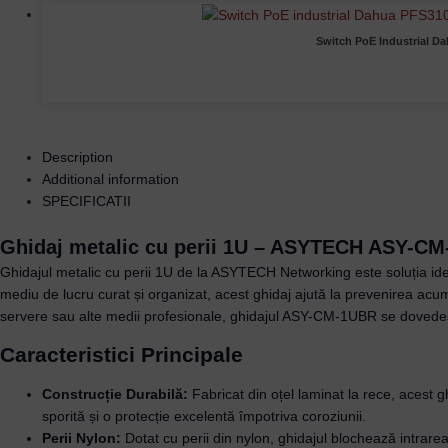
Switch PoE Industrial Da
Description
Additional information
SPECIFICATII
Ghidaj metalic cu perii 1U – ASYTECH ASY-C
Ghidajul metalic cu perii 1U de la ASYTECH Networking este soluția ideal
mediu de lucru curat și organizat, acest ghidaj ajută la prevenirea acumul
servere sau alte medii profesionale, ghidajul ASY-CM-1UBR se dovedeșt
Caracteristici Principale
Construcție Durabilă:
Fabricat din oțel laminat la rece, acest gh
sporită și o protecție excelentă împotriva coroziunii.
Perii Nylon:
Dotat cu perii din nylon, ghidajul blochează intrarea