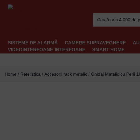
Skip
to
Search
content
for:
SISTEME DE ALARMĂ
CAMERE SUPRAVEGHERE
AU
VIDEOINTERFOANE-INTERFOANE
SMART HOME
Home
/
Retelistica
/
Accesorii rack metalic
/ Ghidaj Metalic cu Peri