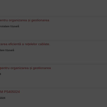
nstalare Ușoară
lare Ușoară
4
05024