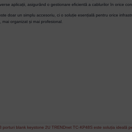
iverse aplicații, asigurând o gestionare eficientă a cablurilor în orice con
 doar un simplu accesoriu, ci o soluție esențială pentru orice infrastr
, mai organizat și mai profesional.
Username or Email Address
Password
Remember Me
Lost your password?