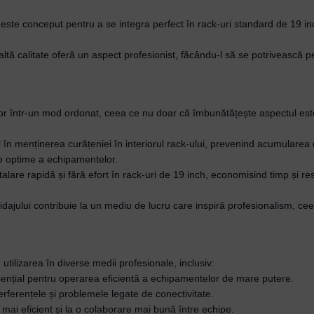
te conceput pentru a se integra perfect în rack-uri standard de 19 inc
ltă calitate oferă un aspect profesionist, făcându-l să se potrivească p
r într-un mod ordonat, ceea ce nu doar că îmbunătățește aspectul estetic
al în menținerea curățeniei în interiorul rack-ului, prevenind acumulare
țe optime a echipamentelor.
alare rapidă și fără efort în rack-uri de 19 inch, economisind timp și res
hidajului contribuie la un mediu de lucru care inspiră profesionalism, ce
lizarea în diverse medii profesionale, inclusiv:
esențial pentru operarea eficientă a echipamentelor de mare putere.
terferențele și problemele legate de conectivitate.
 mai eficient și la o colaborare mai bună între echipe.