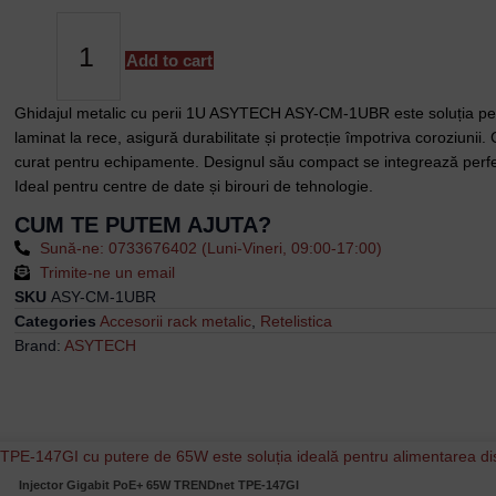
Metalic
cu
Perii
Add to cart
1U
ASYTECH
Ghidajul metalic cu perii 1U ASYTECH ASY-CM-1UBR este soluția perfec
ASY-
laminat la rece, asigură durabilitate și protecție împotriva coroziuni
CM-
curat pentru echipamente. Designul său compact se integrează perfect
1UBR
Ideal pentru centre de date și birouri de tehnologie.
pentru
CUM TE PUTEM AJUTA?
Gestionarea
Sună-ne: 0733676402 (Luni-Vineri, 09:00-17:00)
Cablu
Trimite-ne un email
în
SKU
ASY-CM-1UBR
Rack-
Categories
Accesorii rack metalic
,
Retelistica
uri
Brand:
ASYTECH
quantity
Injector Gigabit PoE+ 65W TRENDnet TPE-147GI