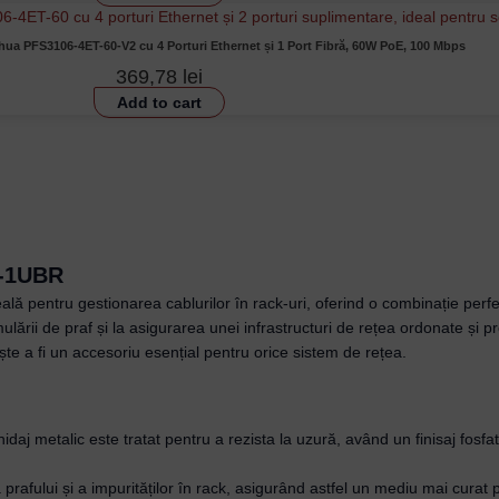
hua PFS3106-4ET-60-V2 cu 4 Porturi Ethernet și 1 Port Fibră, 60W PoE, 100 Mbps
369,78
lei
Add to cart
M-1UBR
ă pentru gestionarea cablurilor în rack-uri, oferind o combinație perfect
ării de praf și la asigurarea unei infrastructuri de rețea ordonate și pro
e a fi un accesoriu esențial pentru orice sistem de rețea.
idaj metalic este tratat pentru a rezista la uzură, având un finisaj fosfa
 prafului și a impurităților în rack, asigurând astfel un mediu mai curat