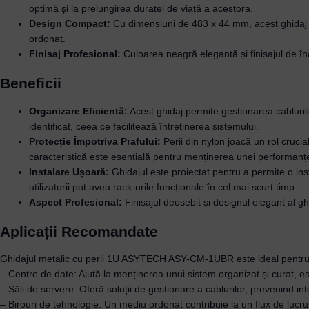
optimă și la prelungirea duratei de viață a acestora.
Design Compact:
Cu dimensiuni de 483 x 44 mm, acest ghidaj es
ordonat.
Finisaj Profesional:
Culoarea neagră elegantă și finisajul de îna
Beneficii
Organizare Eficientă:
Acest ghidaj permite gestionarea cablurilo
identificat, ceea ce facilitează întreținerea sistemului.
Protecție Împotriva Prafului:
Perii din nylon joacă un rol cruci
caracteristică este esențială pentru menținerea unei performan
Instalare Ușoară:
Ghidajul este proiectat pentru a permite o inst
utilizatorii pot avea rack-urile funcționale în cel mai scurt timp.
Aspect Profesional:
Finisajul deosebit și designul elegant al g
Aplicații Recomandate
Ghidajul metalic cu perii 1U ASYTECH ASY-CM-1UBR este ideal pentru uti
– Centre de date: Ajută la menținerea unui sistem organizat și curat, 
– Săli de servere: Oferă soluții de gestionare a cablurilor, prevenind in
– Birouri de tehnologie: Un mediu ordonat contribuie la un flux de lucru