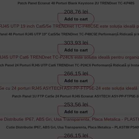
Patch Panel Ecranat 48 Porturi Blank Keystone 2U TRENDnet TC-KP48S
208,76
lei
Add to cart
Panel 48 Porturi RJ45 UTP 19″ Cat5/5e TRENDnet TC-P48C5E Performanță Ridicată și I
303,93
lei
Add to cart
ch Panel 24 Porturi RJ45 UTP Cat6 TRENDnet TC-P24C6 Performanță Ridicată și Insta
266,15
lei
Add to cart
Patch Panel 1U FTP Cat5e 24 Porturi RJ45 Ecranat ASYTECH ASY-PP-FTP5E-2
253,56
lei
Add to cart
Cutie Distributie IP67, ABS Gri, Usa Transparenta, Placa Metalica – PLASTIM PS4
266,15
lei