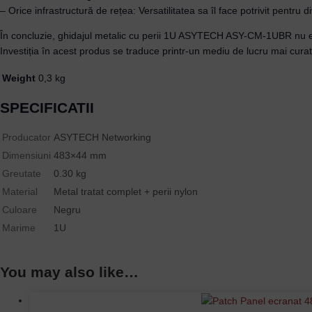
– Orice infrastructură de rețea: Versatilitatea sa îl face potrivit pentru d
În concluzie, ghidajul metalic cu perii 1U ASYTECH ASY-CM-1UBR nu este
Investiția în acest produs se traduce printr-un mediu de lucru mai curat
Weight
0,3 kg
SPECIFICATII
Producator
ASYTECH Networking
Dimensiuni
483×44 mm
Greutate
0.30 kg
Material
Metal tratat complet + perii nylon
Culoare
Negru
Marime
1U
You may also like…