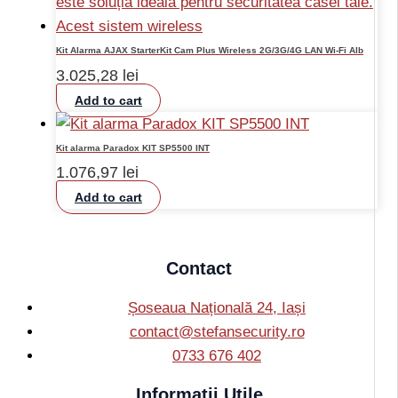
Kit Alarma AJAX StarterKit Cam Plus Wireless 2G/3G/4G LAN Wi-Fi Alb
3.025,28
lei
Add to cart
Kit alarma Paradox KIT SP5500 INT
1.076,97
lei
Add to cart
Contact
Șoseaua Națională 24, Iași
contact@stefansecurity.ro
0733 676 402
Informatii Utile