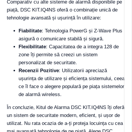
Comparativ cu alte sisteme de alarmă disponibile pe
piață, DSC KIT.IQ4NS oferă o combinație unică de
tehnologie avansată și ușurință în utilizare:
Fiabilitate
: Tehnologia PowerG și Z-Wave Plus
asigură o comunicare stabilă și sigură.
Flexibilitate
: Capacitatea de a integra 128 de
zone îți permite să creezi un sistem
personalizat de securitate.
Recenzii Pozitive
: Utilizatorii apreciază
ușurința de utilizare și eficiența sistemului, ceea
ce îl face o alegere populară pe piața sistemelor
de alarmă wireless.
În concluzie, Kitul de Alarma DSC KIT.IQ4NS îți oferă
un sistem de securitate modern, eficient, și ușor de
utilizat. Nu rata ocazia de a-ți proteja locuința cu cea
mai avansată tehnologie de pe piață. Alege DSC