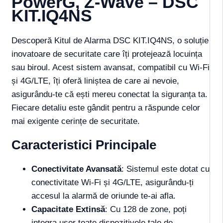
PowerG, Z-Wave – DSC
KIT.IQ4NS
Descoperă Kitul de Alarma DSC KIT.IQ4NS, o soluție
inovatoare de securitate care îți protejează locuința
sau biroul. Acest sistem avansat, compatibil cu Wi-Fi
și 4G/LTE, îți oferă liniștea de care ai nevoie,
asigurându-te că ești mereu conectat la siguranța ta.
Fiecare detaliu este gândit pentru a răspunde celor
mai exigente cerințe de securitate.
Caracteristici Principale
Conectivitate Avansată
: Sistemul este dotat cu
conectivitate Wi-Fi și 4G/LTE, asigurându-ți
accesul la alarmă de oriunde te-ai afla.
Capacitate Extinsă
: Cu 128 de zone, poți
integra ușor toate dispozitivele tale de