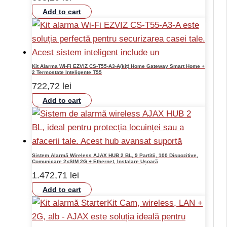
Add to cart
Kit Alarma Wi-Fi EZVIZ CS-T55-A3-A(kit) Home Gateway Smart Home +
2 Termostate Inteligente T55
722,72
lei
Add to cart
Sistem Alarmă Wireless AJAX HUB 2 BL, 9 Partitii, 100 Dispozitive,
Comunicare 2xSIM 2G + Ethernet, Instalare Ușoară
1.472,71
lei
Add to cart