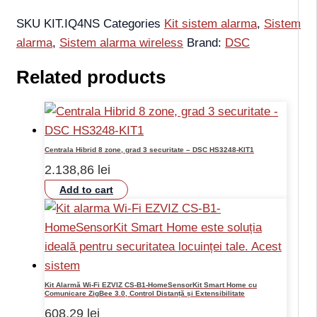
SKU
KIT.IQ4NS
Categories
Kit sistem alarma
,
Sistem
alarma
,
Sistem alarma wireless
Brand:
DSC
Related products
Centrala Hibrid 8 zone, grad 3 securitate – DSC HS3248-KIT1
2.138,86
lei
Add to cart
Kit Alarmă Wi-Fi EZVIZ CS-B1-HomeSensorKit Smart Home cu
Comunicare ZigBee 3.0, Control Distanță și Extensibilitate
608,29
lei