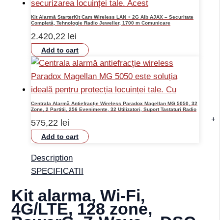
Kit Alarmă StarterKit Cam Wireless LAN + 2G Alb AJAX – Securitate
Completă, Tehnologie Radio Jeweller, 1700 m Comunicare
2.420,22
lei
Add to cart
Centrala Alarmă Antiefracție Wireless Paradox Magellan MG 5050, 32
Zone, 2 Partitii, 256 Evenimente, 32 Utilizatori, Suport Tastaturi Radio
+
575,22
lei
Add to cart
Description
SPECIFICATII
Kit alarma, Wi-Fi,
4G/LTE, 128 zone,