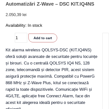
Automatizări Z-Wave – DSC KIT.IQ4NS
2.050,39
lei
Availability:
In stock
Add to cart
Kit alarma wireless QOLSYS-DSC (KIT.IQ4NS)
oferă soluții avansate de securitate pentru locuințe
și birouri. Cu o centrală QOLSYS IQ4 NS, 128
zone, telecomandă și detector PIR, acest sistem
asigură protecție maximă. Compatibil cu PowerG
868 MHz și Z-Wave Plus, kitul se conectează
rapid la toate dispozitivele. Comunicație WiFi și
4G/LTE, aplicație free Connect Alarm, face din
acest kit alegerea ideală pentru o securitate