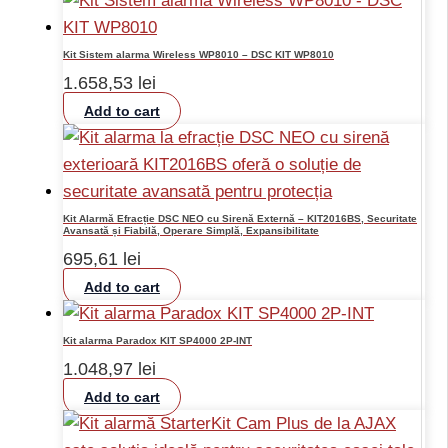
Kit Sistem alarma Wireless WP8010 – DSC KIT WP8010
1.658,53
lei
Add to cart
Kit Alarmă Efracție DSC NEO cu Sirenă Externă – KIT2016BS, Securitate
Avansată și Fiabilă, Operare Simplă, Expansibilitate
695,61
lei
Add to cart
Kit alarma Paradox KIT SP4000 2P-INT
1.048,97
lei
Add to cart