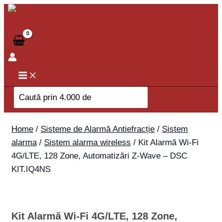
Skip
Kit
to
Alarmă
content
Wi-
Fi
4G/LTE,
128
Zone,
Search
Automatizări
for:
Z-
Wave
Home
/
Sisteme de Alarmă Antiefracție
/
Sistem
-
alarma
/
Sistem alarma wireless
/ Kit Alarmă Wi-Fi
DSC
4G/LTE, 128 Zone, Automatizări Z-Wave – DSC
KIT.IQ4NS
KIT.IQ4NS
quantity
Kit Alarmă Wi-Fi 4G/LTE, 128 Zone,