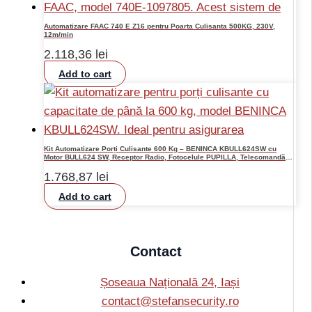
Automatizare FAAC 740 E Z16 pentru Poarta Culisanta 500KG, 230V,
12m/min
2.118,36
lei
Add to cart
Kit Automatizare Porți Culisante 600 Kg – BENINCA KBULL624SW cu
Motor BULL624 SW, Receptor Radio, Fotocelule PUPILLA, Telecomandă
TO.GO.2VA, Lampă Semnalizare LAMPY
1.768,87
lei
Add to cart
Contact
Șoseaua Națională 24, Iași
contact@stefansecurity.ro