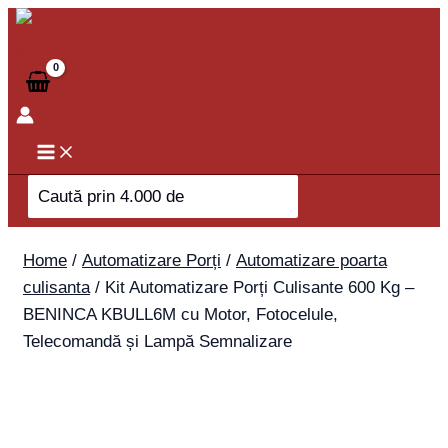
Skip
Kit
to
Automatizare
content
Porți
Culisante
600
Kg
-
Search
BENINCA
for:
KBULL6M
cu
Home
/
Automatizare Porți
/
Automatizare poarta
Motor,
culisanta
/ Kit Automatizare Porți Culisante 600 Kg –
Fotocelule,
BENINCA KBULL6M cu Motor, Fotocelule,
Telecomandă
Telecomandă și Lampă Semnalizare
și
Lampă
Semnalizare
quantity