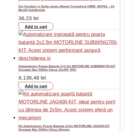
Set Șuruburi și Saibe pentru Montaj Cremalieră CRM5, MCP24 – 24
Bucăți Autoforante
36,23
lei
Add to cart
Automatizare Poarta Batanta 2×2.5m MOTORLINE SUBWING700-KIT
Greutate Max 500Kg Viteza 16s/90° IP67
6.136,48
lei
Add to cart
Kit Automatizare Poarta Batanta 2x5m MOTORLINE JAG400-KIT
Greutate Max 500Kg Viteza 20mm/s