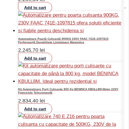
Add to cart
-
Automatizare Poartă Culisantă 900KG 230V FAAC 741E-1097815
Performanță Durabilitate Limitatoare Magnetice
2.245,70
lei
Add to cart
Kit Automatizare Porți Culisante 800 Kg BENINCA KBULL8M Motor 220V
Fotocelule Telecomandă
2.834,40
lei
Add to cart