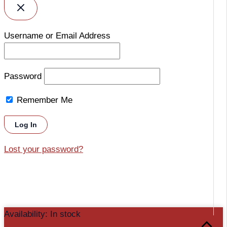
Username or Email Address
Password
Remember Me
Lost your password?
Kit
Availability:
In stock
Scroll