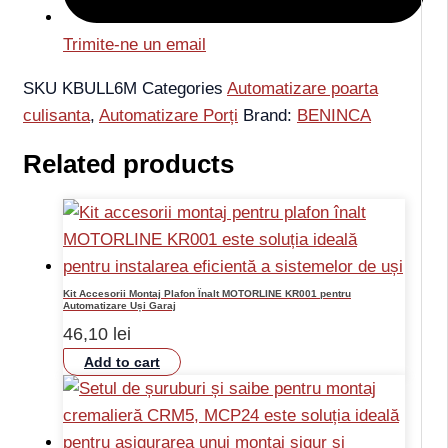
Trimite-ne un email
SKU
KBULL6M
Categories
Automatizare poarta
culisanta
,
Automatizare Porți
Brand:
BENINCA
Related products
Kit Accesorii Montaj Plafon Înalt MOTORLINE KR001 pentru
Automatizare Uși Garaj
46,10
lei
Add to cart