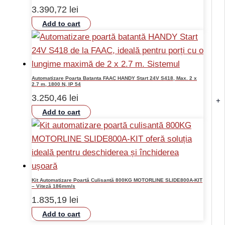
3.390,72
lei
Add to cart
Automatizare Poarta Batanta FAAC HANDY Start 24V S418, Max. 2 x
2.7 m, 1800 N, IP 54
3.250,46
lei
+
Add to cart
Kit Automatizare Poartă Culisantă 800KG MOTORLINE SLIDE800A-KIT
– Viteză 186mm/s
1.835,19
lei
Add to cart