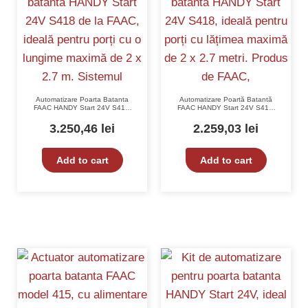
Automatizare Poarta Batanta
Automatizare Poartă Batantă
FAAC HANDY Start 24V S418,
FAAC HANDY Start 24V S418,
Max. 2 x 2.7 m, 1800 N, IP 54
Max. 2 x 2.7 m, Viteza 1.6
cm/sec, Forță 3500 N, IP 44,
3.250,46
lei
2.259,03
lei
ECO-412-10563293
Add to cart
Add to cart