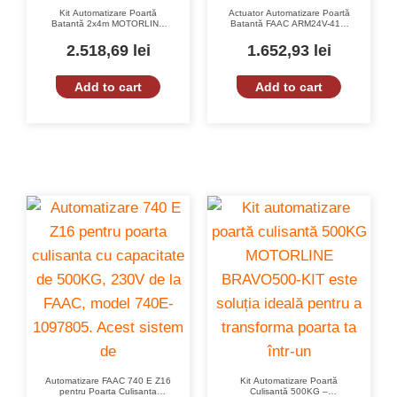
Kit Automatizare Poartă
Actuator Automatizare Poartă
Batantă 2x4m MOTORLINE
Batantă FAAC ARM24V-415-
LINCE600-KIT 350Kg 20mm/s
1044151 24V 300mm 2.5m
2.518,69
lei
1.652,93
lei
Add to cart
Add to cart
Automatizare FAAC 740 E Z16
Kit Automatizare Poartă
pentru Poarta Culisanta
Culisantă 500KG –