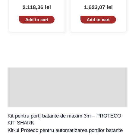
500KG, 230V, 12m/min
MOTORLINE, BRAVO500-KIT,
280W, 1200N, Viteză
2.118,36
lei
1.623,07
lei
0.16m/sec
Add to cart
Add to cart
Description
Additional information
SPECIFICATII
Kit pentru porți batante de maxim 3m – PROTECO
KIT SHARK
Kit-ul Proteco pentru automatizarea porților batante