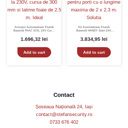
Actuator Automatizare Poartă
Kit Automatizare Poartă
Batantă FAAC 415L 24V Cursa
Batantă HANDY Start 24V,
400mm Lățime Foaie 3.0m
Max. 2 x 2.3 m – FAAC S418-
KIT
1.696,32
lei
3.834,95
lei
Add to cart
Add to cart
Contact
Șoseaua Națională 24, Iași
contact@stefansecurity.ro
0733 676 402