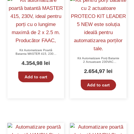
Kit Automatizare Poartă
Batanta MASTER 415, 230V,
Max. 2 x 2.5 m, Actuatoare
Kit Automatizare Porți Batante
Ireversibile, 3000 N, IP 54,
4.354,98
lei
2 Actuatoare 230VAC
FAAC
PROTECO KIT LEADER 5 NEW
2.654,97
lei
Add to cart
Add to cart