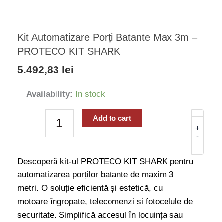
Kit Automatizare Porți Batante Max 3m –
PROTECO KIT SHARK
5.492,83
lei
Kit
Availability:
In stock
Automatizare
Porți
Add to cart
Batante
+
-
Max
3m
Descoperă kit-ul PROTECO KIT SHARK pentru
-
automatizarea porților batante de maxim 3
PROTECO
metri. O soluție eficientă și estetică, cu
KIT
motoare îngropate, telecomenzi și fotocelule de
SHARK
securitate. Simplifică accesul în locuința sau
quantity