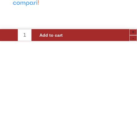
+
Kit
Add to cart
-
Automatizare
Porți
Batante
Max
3m
-
PROTECO
KIT
SHARK
quantity