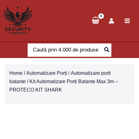
Skip
to
content
Search
for:
Home
/
Automatizare Porți
/
Automatizare porti
batante
/ Kit Automatizare Porți Batante Max 3m –
PROTECO KIT SHARK