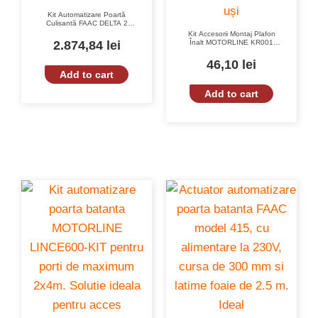
Kit Automatizare Poartă
Culisantă FAAC DELTA 2
500KG 230V – FAAC
Kit Accesorii Montaj Plafon
740EZ16-KIT
2.874,84
lei
Înalt MOTORLINE KR001
pentru Automatizare Uși Garaj
46,10
lei
Add to cart
Add to cart