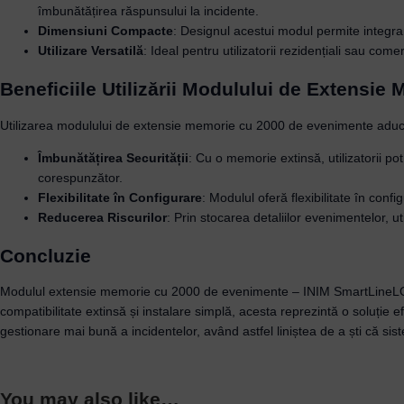
îmbunătățirea răspunsului la incidente.
Dimensiuni Compacte
: Designul acestui modul permite integrar
Utilizare Versatilă
: Ideal pentru utilizatorii rezidențiali sau com
Beneficiile Utilizării Modulului de Extensie
Utilizarea modulului de extensie memorie cu 2000 de evenimente aduc
Îmbunătățirea Securității
: Cu o memorie extinsă, utilizatorii po
corespunzător.
Flexibilitate în Configurare
: Modulul oferă flexibilitate în conf
Reducerea Riscurilor
: Prin stocarea detaliilor evenimentelor, ut
Concluzie
Modulul extensie memorie cu 2000 de evenimente – INIM SmartLineLOG/
compatibilitate extinsă și instalare simplă, acesta reprezintă o soluție ef
gestionare mai bună a incidentelor, având astfel liniștea de a ști că si
You may also like…