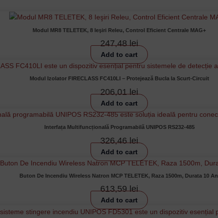
Modul MR8 TELETEK, 8 Ieşiri Releu, Control Eficient Centrale MAG+
247,48
lei
Add to cart
Modul Izolator FIRECLASS FC410LI – Protejează Bucla la Scurt-Circuit
206,01
lei
Add to cart
Interfața Multifuncțională Programabilă UNIPOS RS232-485
326,46
lei
Add to cart
Buton De Incendiu Wireless Natron MCP TELETEK, Raza 1500m, Durata 10 An
613,59
lei
Add to cart