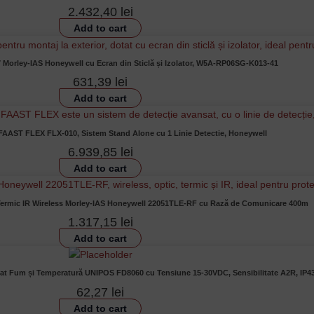
2.432,40
lei
Add to cart
7 Morley-IAS Honeywell cu Ecran din Sticlă și Izolator, W5A-RP06SG-K013-41
631,39
lei
Add to cart
 FAAST FLEX FLX-010, Sistem Stand Alone cu 1 Linie Detectie, Honeywell
6.939,85
lei
Add to cart
c Termic IR Wireless Morley-IAS Honeywell 22051TLE-RF cu Rază de Comunicare 400m
1.317,15
lei
Add to cart
t Fum și Temperatură UNIPOS FD8060 cu Tensiune 15-30VDC, Sensibilitate A2R, IP4
62,27
lei
Add to cart