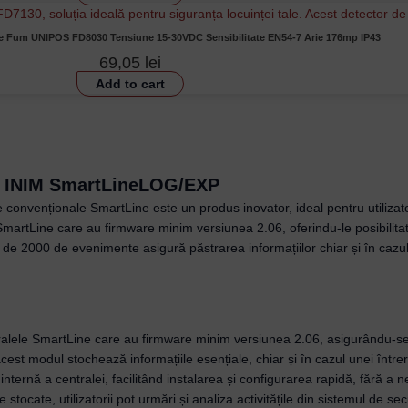
e Fum UNIPOS FD8030 Tensiune 15-30VDC Sensibilitate EN54-7 Arie 176mp IP43
69,05
lei
Add to cart
– INIM SmartLineLOG/EXP
onvenționale SmartLine este un produs inovator, ideal pentru utilizat
e SmartLine care au firmware minim versiunea 2.06, oferindu-le posibili
de 2000 de evenimente asigură păstrarea informațiilor chiar și în cazul în
ralele SmartLine care au firmware minim versiunea 2.06, asigurându-se a
st modul stochează informațiile esențiale, chiar și în cazul unei întreru
nternă a centralei, facilitând instalarea și configurarea rapidă, fără a
tocate, utilizatorii pot urmări și analiza activitățile din sistemul de sec