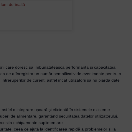
orii care doresc să îmbunătățească performanța și capacitatea
tatea de a înregistra un număr semnificativ de evenimente pentru o
treruperilor de curent, astfel încât utilizatorii să nu piardă date
stfel o integrare ușoară și eficientă în sistemele existente.
peri de alimentare, garantând securitatea datelor utilizatorului.
 necesita echipamente suplimentare.
uritate, ceea ce ajută la identificarea rapidă a problemelor și la