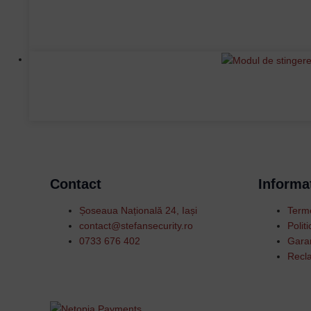
Contact
Informat
Șoseaua Națională 24, Iași
Terme
contact@stefansecurity.ro
Polit
0733 676 402
Garan
Recla