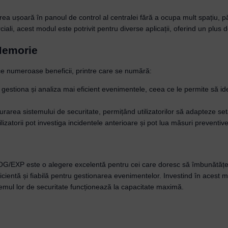
ea ușoară în panoul de control al centralei fără a ocupa mult spațiu, pă
erciali, acest modul este potrivit pentru diverse aplicații, oferind un plu
 Memorie
Username or Email Address
e numeroase beneficii, printre care se numără:
t gestiona și analiza mai eficient evenimentele, ceea ce le permite să id
Password
igurarea sistemului de securitate, permițând utilizatorilor să adapteze setă
ilizatorii pot investiga incidentele anterioare și pot lua măsuri preventive
Remember Me
Lost your password?
EXP este o alegere excelentă pentru cei care doresc să îmbunătățeas
icientă și fiabilă pentru gestionarea evenimentelor. Investind în acest modu
stemul lor de securitate funcționează la capacitate maximă.