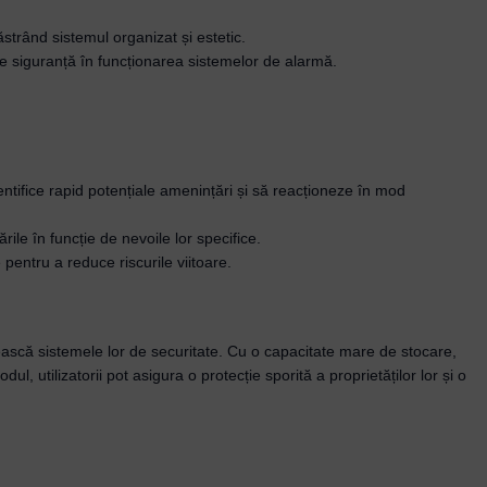
strând sistemul organizat și estetic.
s de siguranță în funcționarea sistemelor de alarmă.
entifice rapid potențiale amenințări și să reacționeze în mod
rile în funcție de nevoile lor specifice.
 pentru a reduce riscurile viitoare.
că sistemele lor de securitate. Cu o capacitate mare de stocare,
l, utilizatorii pot asigura o protecție sporită a proprietăților lor și o