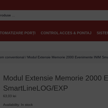
TOMATIZARE PORȚI
CONTROL ACCES & PONTAJ
SISTE
tem conventional
/ Modul Extensie Memorie 2000 Evenimente INIM Sm
Modul Extensie Memorie 2000 
SmartLineLOG/EXP
63,03
lei
Modul
Availability:
In stock