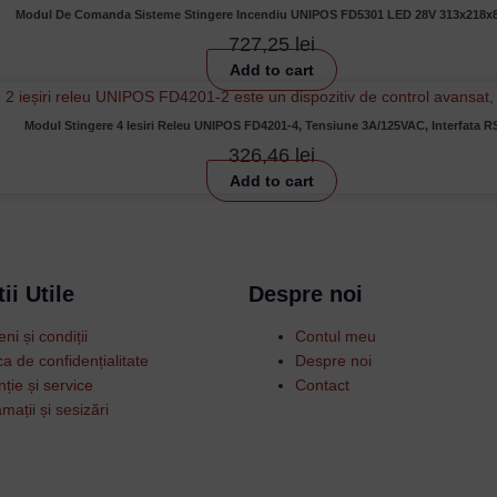
Modul De Comanda Sisteme Stingere Incendiu UNIPOS FD5301 LED 28V 313x218
727,25
lei
Add to cart
Modul Stingere 4 Iesiri Releu UNIPOS FD4201-4, Tensiune 3A/125VAC, Interfata R
326,46
lei
Add to cart
ii Utile
Despre noi
ni și condiții
Contul meu
ica de confidențialitate
Despre noi
ție și service
Contact
mații și sesizări