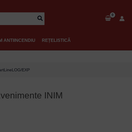
M ANTIINCENDIU
REȚELISTICĂ
artLineLOG/EXP
Evenimente INIM