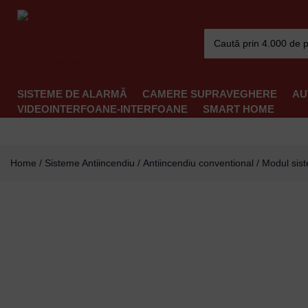
Skip
to
Search
content
for:
SISTEME DE ALARMĂ
CAMERE SUPRAVEGHERE
AU
VIDEOINTERFOANE-INTERFOANE
SMART HOME
Home
/
Sisteme Antiincendiu
/
Antiincendiu conventional
/
Modul sis