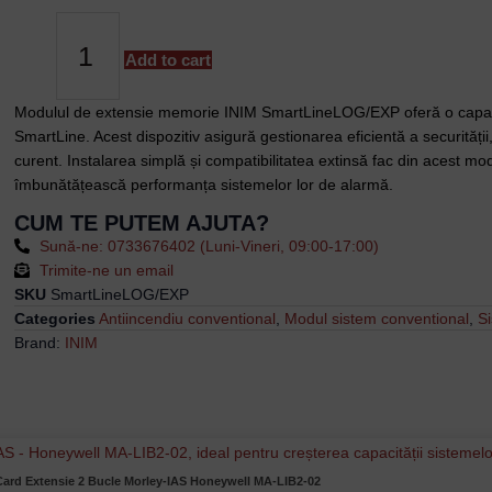
Extensie
Memorie
2000
Add to cart
Evenimente
INIM
Modulul de extensie memorie INIM SmartLineLOG/EXP oferă o capaci
SmartLineLOG/EXP
SmartLine. Acest dispozitiv asigură gestionarea eficientă a securității,
quantity
curent. Instalarea simplă și compatibilitatea extinsă fac din acest mod
îmbunătățească performanța sistemelor lor de alarmă.
CUM TE PUTEM AJUTA?
Sună-ne: 0733676402 (Luni-Vineri, 09:00-17:00)
Trimite-ne un email
SKU
SmartLineLOG/EXP
Categories
Antiincendiu conventional
,
Modul sistem conventional
,
S
Brand:
INIM
Card Extensie 2 Bucle Morley-IAS Honeywell MA-LIB2-02