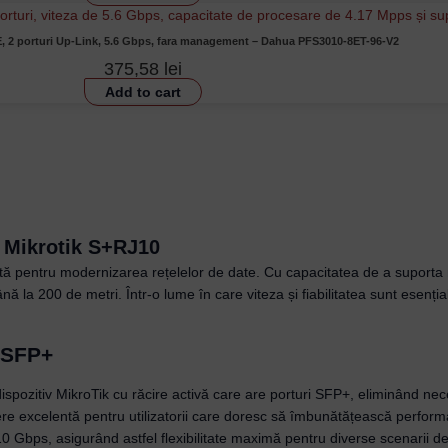
E, 2 porturi Up-Link, 5.6 Gbps, fara management – Dahua PFS3010-8ET-96-V2
375,58
lei
Add to cart
 Mikrotik S+RJ10
tă pentru modernizarea rețelelor de date. Cu capacitatea de a suporta m
ână la 200 de metri. Într-o lume în care viteza și fiabilitatea sunt esenț
5 SFP+
spozitiv MikroTik cu răcire activă care are porturi SFP+, eliminând necesi
re excelentă pentru utilizatorii care doresc să îmbunătățească performan
10 Gbps, asigurând astfel flexibilitate maximă pentru diverse scenarii de