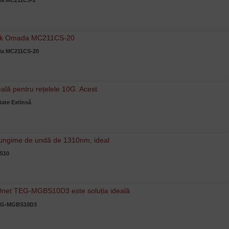
ada MC211CS-2
ada MC211CS-20
ate Extinsă
S10
TEG-MGBS10D3