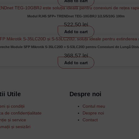
Add to cart
Modul RJ45 SFP+ TRENDnet TEG-10GBRJ 1/2.5/5/10G 100m
522,50
lei
Add to cart
reche Module SFP Mikrotik S-35LC20D + S-53LC20D pentru Conexiuni de Lungă Dist
368,57
lei
Add to cart
ii Utile
Despre noi
ni și condiții
Contul meu
ica de confidențialitate
Despre noi
ție și service
Contact
mații și sesizări