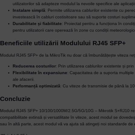
utilizatorilor să adapteze modulul la nevoile specifice ale aplica
Instalare simplă
: Permite utilizarea cablurilor existente cu per
investească în cabluri costisitoare sau să suporte costuri suplim
Durabilitate și fiabilitate
: Proiectat pentru a funcționa în condi
pentru utilizatorii care operează în zone cu condiții meteorologic
Beneficiile utilizării Modulului RJ45 SFP+
Modulul RJ45 SFP+ de la MikroTik nu doar că îmbunătățește viteza rețele
Reducerea costurilor
: Prin utilizarea cablurilor existente și pri
Flexibilitate în expansiune
: Capacitatea de a suporta multiple 
ale afacerii.
Performanță optimizată
: Cu viteze de transmisie de până la 10 G
Concluzie
Modulul RJ45 SFP+ 10/100/1000M/2.5G/5G/10G – Mikrotik S+RJ10 reprezi
compatibilitate extinsă și versatilitate în viteze, acest modul se dovede
sau în altă parte, acest modul vă va ajuta să atingeți noi standarde de