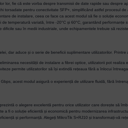
țiilor lor, fie că este vorba despre transmisii de date rapide sau despre 
echi torsadate pentru conectivitate SFP+, simplificând astfel procesul de 
entare de instalare, ceea ce face ca acest modul să fie o soluție econom
ții de temperatură variată, între -20°C și 60°C, garantând performanțe sta
e dificile sau în medii industriale, unde echipamentele trebuie să rezist
i, dar aduce și o serie de beneficii suplimentare utilizatorilor. Printr
n eliminarea necesității de instalare a fibrei optice, utilizatorii pot realiz
viteze permite utilizatorilor să își extindă rețeaua fără a înlocui întrea
bps, acest modul asigură o experiență de utilizare fluidă, fără întreruper
ntă o alegere excelentă pentru orice utilizator care dorește să îmbun
ște a fi o soluție eficientă și economică pentru modernizarea infrastructu
 eficiență și performanță. Alegeți MikroTik S+RJ10 și transformați-vă re