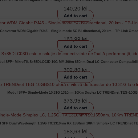
a Convertor WDM Gigabit RJ45 – Single-mode SC Bi-directional, 2 km – TP-Link Om
140,20
lei
Add to cart
 Convertor WDM Gigabit RJ45 – Single-mode SC Bi-directional, 20 km – TP-Link Om
163,99
lei
Add to cart
ul SFP+ MikroTik S+85DLC03D 10G MM 300m 850nm Dual LC-Connector Compatibilit
302,80
lei
Add to cart
Modul SFP+ Single-Mode 10.31G 1310nm 10Km Duplex LC TRENDnet TEG-10GB
373,95
lei
Add to cart
l SFP Dual Wavelength 1.25G TX:1310nm RX:1550nm 10Km Simplex LC TRENDnet 
183,63
lei