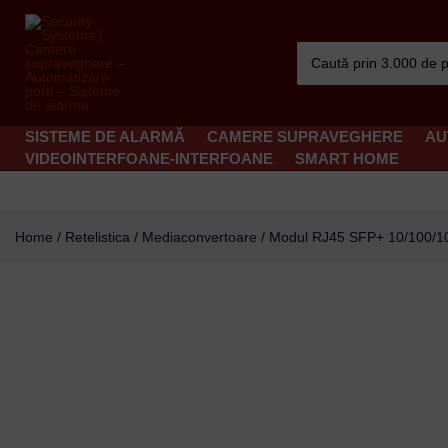
Skip
to
Search
content
for:
SISTEME DE ALARMĂ
CAMERE SUPRAVEGHERE
AU
VIDEOINTERFOANE-INTERFOANE
SMART HOME
Home
/
Retelistica
/
Mediaconvertoare
/ Modul RJ45 SFP+ 10/100/100