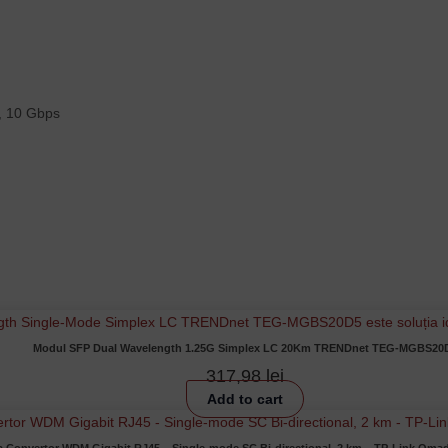
Username or Email Address
, 10 Gbps
Password
Remember Me
Lost your password?
Modul SFP Dual Wavelength 1.25G Simplex LC 20Km TRENDnet TEG-MGBS20
317,98
lei
Add to cart