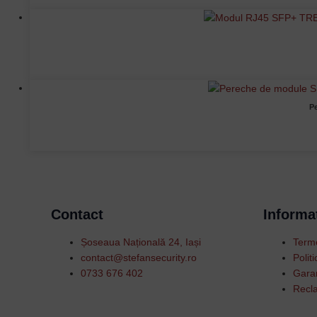
Pe
Contact
Informat
Șoseaua Națională 24, Iași
Terme
contact@stefansecurity.ro
Polit
0733 676 402
Garan
Recla