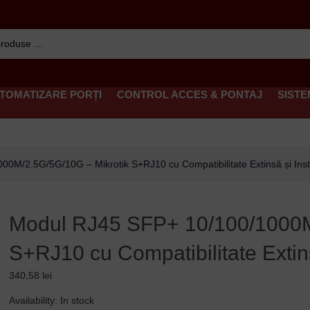
TOMATIZARE PORȚI
CONTROL ACCES & PONTAJ
SISTE
0M/2.5G/5G/10G – Mikrotik S+RJ10 cu Compatibilitate Extinsă și Inst
Modul RJ45 SFP+ 10/100/1000M
S+RJ10 cu Compatibilitate Extin
340,58
lei
Modul
Availability:
In stock