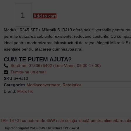
RJ45
SFP+
10/100/1000M/2.5G/5G/10G
Add to cart
-
Mikrotik
Modulul RJ45 SFP+ Mikrotik S+RJ10 oferă soluții versatile pentru reț
S+RJ10
permite utilizarea cablurilor existente, reducând costurile. Cu compatib
cu
ideal pentru modernizarea infrastructurii de rețea. Alegeți Mikrotik S
Compatibilitate
esențiale pentru afacerea dumneavoastră.
Extinsă
CUM TE PUTEM AJUTA?
și
Sună-ne: 0733676402 (Luni-Vineri, 09:00-17:00)
Instalare
Trimite-ne un email
Simplă
SKU
S+RJ10
quantity
Categories
Mediaconvertoare
,
Retelistica
Brand:
MikroTik
Injector Gigabit PoE+ 65W TRENDnet TPE-147GI