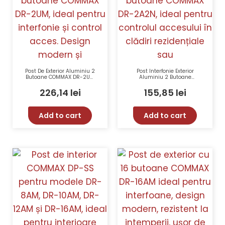
Post De Exterior Aluminiu 2
Post Interfonie Exterior
Butoane COMMAX DR-2UM
Aluminiu 2 Butoane
Comunicatie Handsfree LED
COMMAX DR-2A2N
12VDC
226,14
lei
155,85
lei
Add to cart
Add to cart