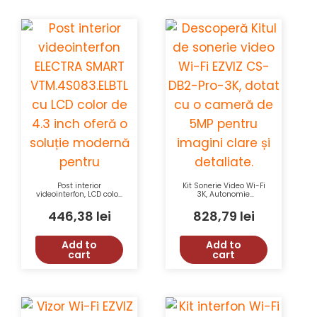
Post interior
Kit Sonerie Video Wi-Fi
videointerfon, LCD color,
3K, Autonomie
4.3″, aparent – ELECTRA
5200mAh, Alarmă
SMART VTM.4S083.ELBTL
Anti-Sabotaj, Detectie
446,38
lei
828,79
lei
Mișcare, Stocare SD
Card – EZVIZ CS-DB2-
Pro-3K
Add to
Add to
cart
cart