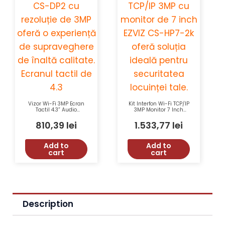
Vizor Wi-Fi 3MP Ecran
Kit Interfon Wi-Fi TCP/IP
Tactil 4.3” Audio
3MP Monitor 7 Inch
Bidirecțional EZVIZ CS-
Deblocare RFID
DP2-2K
Aplicatie EZVIZ CS-
810,39
lei
1.533,77
lei
HP7-2K
Add to
Add to
cart
cart
Description