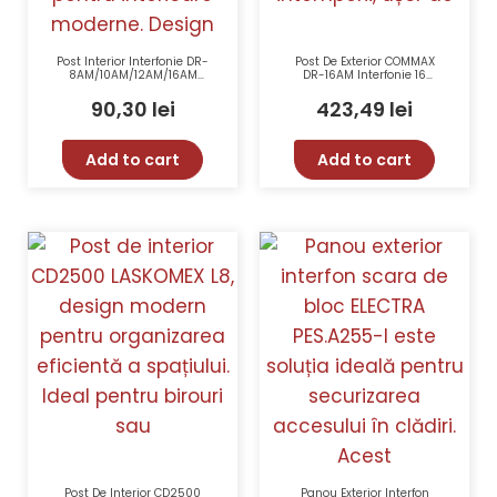
Post Interior Interfonie DR-
Post De Exterior COMMAX
8AM/10AM/12AM/16AM
DR-16AM Interfonie 16
COMMAX DP-SS
Butoane Aluminiu
90,30
lei
423,49
lei
Add to cart
Add to cart
Post De Interior CD2500
Panou Exterior Interfon