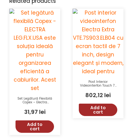
Related products
Post Interior
Videointerfon Touch 7″
ELECTRA EXTRA
VTE.7S903.ELB04 –
802,12
lei
Display LCD, Funcții
Set Legătură Flexibilă
Audio, Control Acces,
Copex – Electra
Memorie Fotografii,
LEG.FLX.USA pentru
Add to
Montaj Incastrat
Protecția Cablurilor de
31,97
lei
cart
Alimentare
Add to
cart