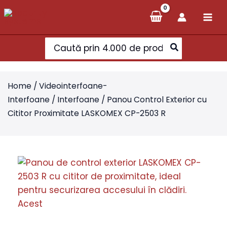
Skip
to
content
Search
for:
Home
/
Videointerfoane-
Interfoane
/
Interfoane
/ Panou Control Exterior cu
Cititor Proximitate LASKOMEX CP-2503 R