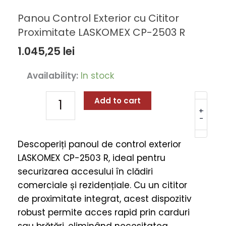
Panou Control Exterior cu Cititor
Proximitate LASKOMEX CP-2503 R
1.045,25
lei
Panou
Availability:
In stock
Control
Exterior
Add to cart
cu
+
-
Cititor
Proximitate
Descoperiți panoul de control exterior
LASKOMEX
LASKOMEX CP-2503 R, ideal pentru
CP-
securizarea accesului în clădiri
2503
comerciale și rezidențiale. Cu un cititor
R
de proximitate integrat, acest dispozitiv
quantity
robust permite acces rapid prin carduri
sau brățări, eliminând necesitatea