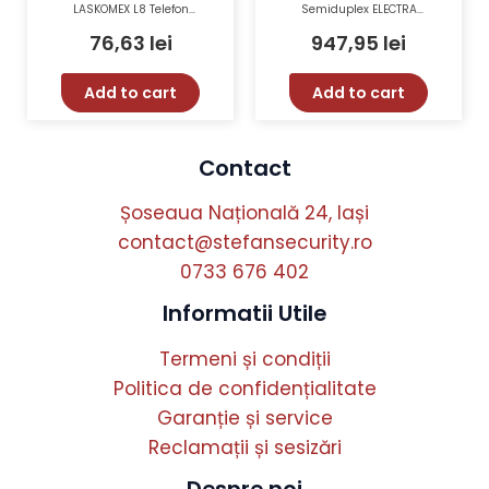
LASKOMEX L8 Telefon
Semiduplex ELECTRA
Interfonie Digitală
PES.A255-I cu Acces RFID și
Tastatură Iluminată
76,63
lei
947,95
lei
Add to cart
Add to cart
Contact
Șoseaua Națională 24, Iași
contact@stefansecurity.ro
0733 676 402
Informatii Utile
Termeni și condiții
Politica de confidențialitate
Garanție și service
Reclamații și sesizări