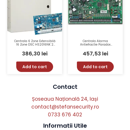
Centrala 6 Zone Extensibilă
Centrala Alarma
16 Zone DSC HS2016NK 2
Antiefractie Paradox
Partitii 500 Evenimente
Spectra SP 6000, 8 Zone, 2
Partitii, 256 Evenimente,
386,30
lei
457,53
lei
Extensibila Pana la 32 Zone
Add to cart
Add to cart
Contact
Șoseaua Națională 24, Iași
contact@stefansecurity.ro
0733 676 402
Informatii Utile