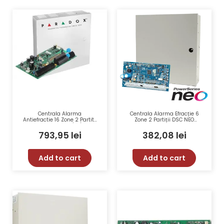
Centrala Alarma
Centrala Alarma Efracție 6
Antiefractie 16 Zone 2 Partitii
Zone 2 Partiții DSC NEO
Paradox SP7000(CT) Cu
HS2016NKE – Extensibilitate,
Carcasa Metalica
Compatibilitate Wireless,
793,95
lei
382,08
lei
Securitate Avansată
Add to cart
Add to cart