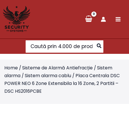
Skip
to
content
Search
for:
Home
/
Sisteme de Alarmă Antiefracție
/
Sistem
alarma
/
Sistem alarma cablu
/ Placa Centrala DSC
POWER NEO 6 Zone Extensibila la 16 Zone, 2 Partitii –
DSC HS2016PCBE