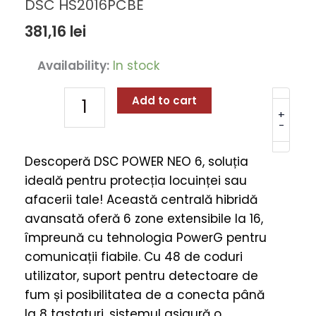
DSC HS2016PCBE
381,16
lei
Placa
Availability:
In stock
Centrala
DSC
Add to cart
POWER
+
-
NEO
6
Descoperă DSC POWER NEO 6, soluția
Zone
ideală pentru protecția locuinței sau
Extensibila
afacerii tale! Această centrală hibridă
la
avansată oferă 6 zone extensibile la 16,
16
împreună cu tehnologia PowerG pentru
Zone,
comunicații fiabile. Cu 48 de coduri
2
utilizator, suport pentru detectoare de
Partitii
fum și posibilitatea de a conecta până
-
la 8 tastaturi, sistemul asigură o