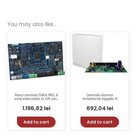
You may also like…
Placa centrala SERIA PRO, 8
Centrala Alarma
zone extensibila la 128 zone
Antiefractie Digiplex 8
fir/radio, 8 partitii – DSC
Partitii 192 Zone 32 PGM
HS3128PCBEN
Cutie Metalica AWO 152
1.196,82
lei
692,04
lei
Transformator PARADOX
EVOHD(CT)
Add to cart
Add to cart