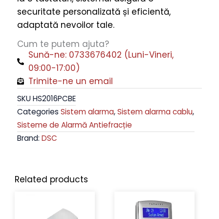
DSC
securitate personalizată și eficientă,
HS2016PCBE
adaptată nevoilor tale.
quantity
Cum te putem ajuta?
Sună-ne: 0733676402 (Luni-Vineri,
09:00-17:00)
Trimite-ne un email
SKU
HS2016PCBE
Categories
Sistem alarma
,
Sistem alarma cablu
,
Sisteme de Alarmă Antiefracție
Brand:
DSC
Related products