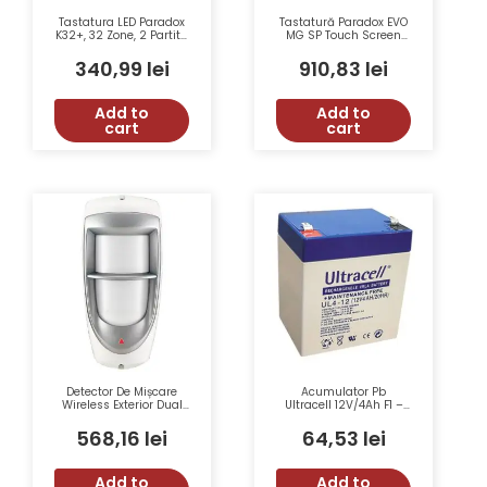
Tastatura LED Paradox
Tastatură Paradox EVO
K32+, 32 Zone, 2 Partitii,
MG SP Touch Screen
Supporta StayD,
Color 5″ Negru TM50 8
Alarme Panica,
Ieșiri PGM
340,99
lei
910,83
lei
Certificare EN 50131
Grad 2
Add to
Add to
cart
cart
Detector De Mișcare
Acumulator Pb
Wireless Exterior Dual
Ultracell 12V/4Ah F1 –
PIR Paradox PMD85, 11
UL4-12
M, Unghi 90°, Pet
568,16
lei
64,53
lei
Immunity 40 Kg,
433/868 MHz+Suport
Add to
Add to