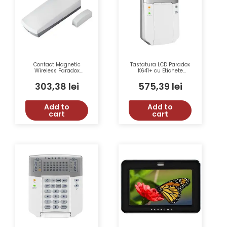
Contact Magnetic
Tastatura LCD Paradox
Wireless Paradox
K641+ cu Etichete
Magellan DCT10 2 Zone
Programabile
Reed 433/868 MHz RF
MemoryKey și Funcții
303,38
lei
575,39
lei
70 m
Avansate
Add to
Add to
cart
cart