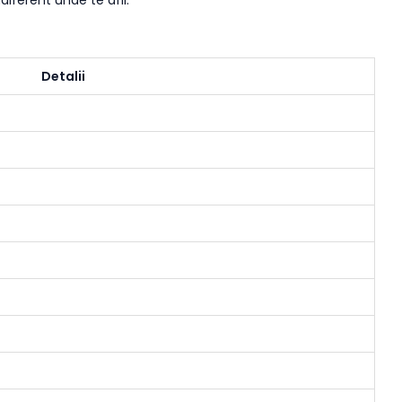
diferent unde te afli.
Detalii