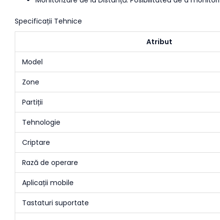
Monitorizare de la Distanță: Posibilitatea de a monitori
Specificații Tehnice
Atribut
Model
Zone
Partiții
Tehnologie
Criptare
Rază de operare
Aplicații mobile
Tastaturi suportate