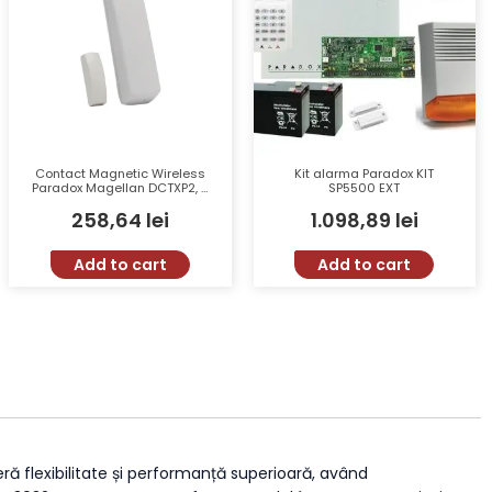
Contact Magnetic Wireless
Kit alarma Paradox KIT
Paradox Magellan DCTXP2, 2
SP5500 EXT
Zone, 433/868 MHz, Raza 60
258,64
lei
1.098,89
lei
m, Alb
Add to cart
Add to cart
eră flexibilitate și performanță superioară, având