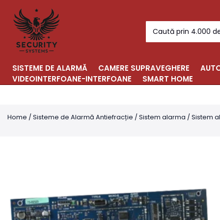
Skip
to
Search
content
for:
SISTEME DE ALARMĂ
CAMERE SUPRAVEGHERE
AUTO
VIDEOINTERFOANE-INTERFOANE
SMART HOME
Home
/
Sisteme de Alarmă Antiefracție
/
Sistem alarma
/
Sistem a