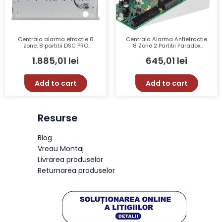
Centrala alarma efractie 8
Centrala Alarma Antiefractie
zone, 8 partitii DSC PRO
8 Zone 2 Partitii Paradox
HS3128-KIT1EN
SP6000(CT)
1.885,01
lei
645,01
lei
Add to cart
Add to cart
Resurse
Blog
Vreau Montaj
Livrarea produselor
Returnarea produselor