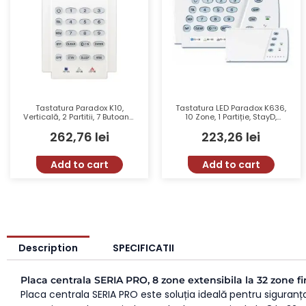
Tastatura Paradox K10,
Tastatura LED Paradox K636,
Verticală, 2 Partitii, 7 Butoane,
10 Zone, 1 Partiție, StayD,
10 Zone, Alarme Panică
Afisaj LED, Butoane Luminate,
262,76
lei
223,26
lei
Alarmă Panicã
Add to cart
Add to cart
Description
SPECIFICATII
Placa centrala SERIA PRO, 8 zone extensibila la 32 zone fi
Placa centrala SERIA PRO este soluția ideală pentru siguranța