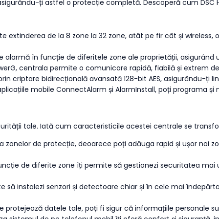
, asigurându-ți astfel o protecție completă. Descoperă cum DSC
e extinderea de la 8 zone la 32 zone, atât pe fir cât și wireless, 
de alarmă în funcție de diferitele zone ale proprietății, asigurând u
erG, centrala permite o comunicare rapidă, fiabilă și extrem de s
in criptare bidirecțională avansată 128-bit AES, asigurându-ți lini
 aplicațiile mobile ConnectAlarm și AlarmInstall, poți programa ș
urității tale. Iată cum caracteristicile acestei centrale se trans
lipsa zonelor de protecție, deoarece poți adăuga rapid și ușor noi
 funcție de diferite zone îți permite să gestionezi securitatea ma
ă instalezi senzori și detectoare chiar și în cele mai îndepărtate
 protejează datele tale, poți fi sigur că informațiile personale su