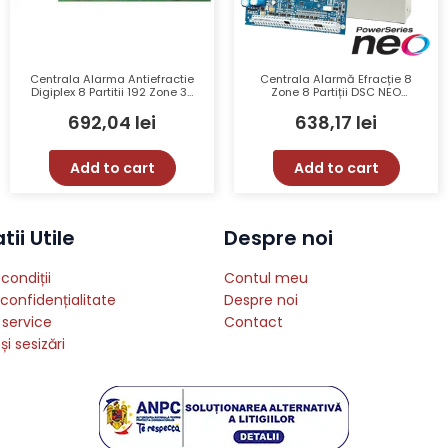
Centrala Alarma Antiefractie
Centrala Alarmă Efracție 8
Digiplex 8 Partitii 192 Zone 32
Zone 8 Partiții DSC NEO
PGM Cutie Metalica AWO 152
HS2064NKE cu Scalabilitate
692,04
lei
638,17
lei
Transformator PARADOX
Extinsă și Compatibilitate
EVOHD(CT)
Wireless
Add to cart
Add to cart
ii Utile
Despre noi
condiții
Contul meu
 confidențialitate
Despre noi
 service
Contact
și sesizări