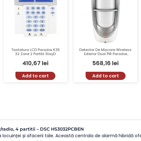
Tastatura LCD Paradox K35
Detector De Mișcare Wireless
32 Zone 2 Partitii StayD
Exterior Dual PIR Paradox
PMD85, 11 M, Unghi 90°, Pet
410,67
lei
568,16
lei
Immunity 40 Kg, 433/868
MHz+Suport
Add to cart
Add to cart
r/radio, 4 partitii – DSC HS3032PCBEN
 locuinței și afacerii tale. Această centrala de alarmă hibridă of