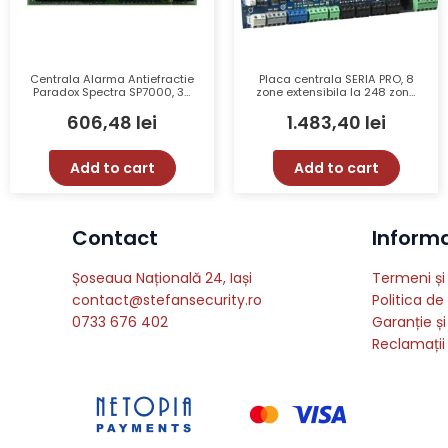
Centrala Alarma Antiefractie
Placa centrala SERIA PRO, 8
Paradox Spectra SP7000, 32
zone extensibila la 248 zone
Zone, 2 Partitii, 256
fir/radio, 8 partitii – DSC
606,48
lei
1.483,40
lei
Evenimente
HS3248PCBEN
Add to cart
Add to cart
Contact
Informat
Șoseaua Națională 24, Iași
Termeni și 
contact@stefansecurity.ro
Politica de
0733 676 402
Garanție și
Reclamații 