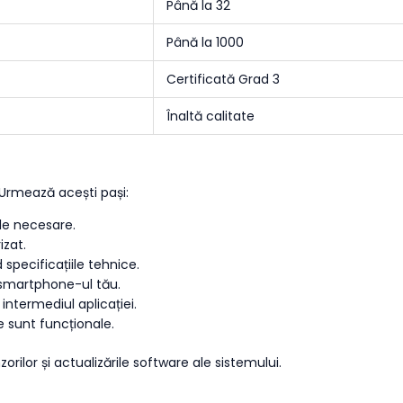
Până la 32
Până la 1000
Certificată Grad 3
Înaltă calitate
. Urmează acești pași:
le necesare.
izat.
 specificațiile tehnice.
e smartphone-ul tău.
intermediul aplicației.
 sunt funcționale.
orilor și actualizările software ale sistemului.