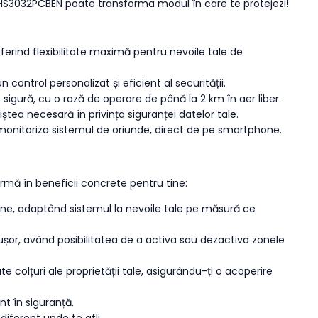
 HS3032PCBEN poate transforma modul în care te protejezi!
oferind flexibilitate maximă pentru nevoile tale de
n control personalizat și eficient al securității.
igură, cu o rază de operare de până la 2 km în aer liber.
ștea necesară în privința siguranței datelor tale.
i monitoriza sistemul de oriunde, direct de pe smartphone.
formă în beneficii concrete pentru tine:
 zone, adaptând sistemul la nevoile tale pe măsură ce
i ușor, având posibilitatea de a activa sau dezactiva zonele
 colțuri ale proprietății tale, asigurându-ți o acoperire
nt în siguranță.