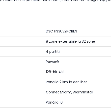
za sistemul de pe telefonul mobil îți oferă confort și siguranță, in
DSC HS3032PCBEN
8 zone extensibile la 32 zone
4 partitii
PowerG
128-bit AES
Până la 2 km în aer liber
ConnectAlarm, AlarmInstall
Până la 16