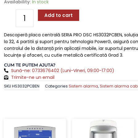
Placa
Availability:
In stock
Centrala
SERIA
Add to cart
PRO,
8
Descoperă placa centrală SERIA PRO DSC HS3032PCBEN, soluția 
Zone
la 32, 4 partitii și suport pentru tehnologia PowerG, asigură co
Extensibila
controlul de la distanță prin aplicații mobile, iar suportul pen
la
locuințe și afaceri, cu cutie metalică certificată Grad 3.
32
Zone,
CUM TE PUTEM AJUTA?
4
Sună-ne: 0733676402 (Luni-Vineri, 09:00-17:00)
Partitii
Trimite-ne un email
-
SKU
HS3032PCBEN
Categories
Sistem alarma
,
Sistem alarma cab
DSC
HS3032PCBEN
quantity