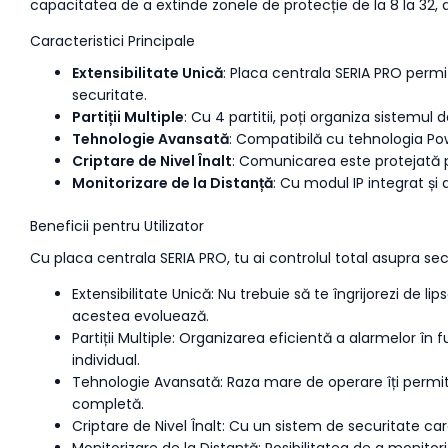
capacitatea de a extinde zonele de protecție de la 8 la 32
Caracteristici Principale
Extensibilitate Unică
: Placa centrala SERIA PRO permit
securitate.
Partiții Multiple
: Cu 4 partitii, poți organiza sistemul 
Tehnologie Avansată
: Compatibilă cu tehnologia Pow
Criptare de Nivel Înalt
: Comunicarea este protejată pr
Monitorizare de la Distanță
: Cu modul IP integrat și
Beneficii pentru Utilizator
Cu placa centrala SERIA PRO, tu ai controlul total asupra sec
Extensibilitate Unică: Nu trebuie să te îngrijorezi de 
acestea evoluează.
Partiții Multiple: Organizarea eficientă a alarmelor în
individual.
Tehnologie Avansată: Raza mare de operare îți permite s
completă.
Criptare de Nivel Înalt: Cu un sistem de securitate care