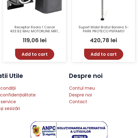
Receptor Radio 1 Canal
Suport Mobil Bratul Bariera S-
433.92 MHz MOTORLINE MR17
PARK PROTECO PSPAM01
cu Capacitate Mare de
119,06
lei
420,78
lei
Memorie și Distanță de
Recepție Extinsă
Add to cart
Add to cart
ii Utile
Despre noi
condiții
Contul meu
 confidențialitate
Despre noi
 service
Contact
și sesizări