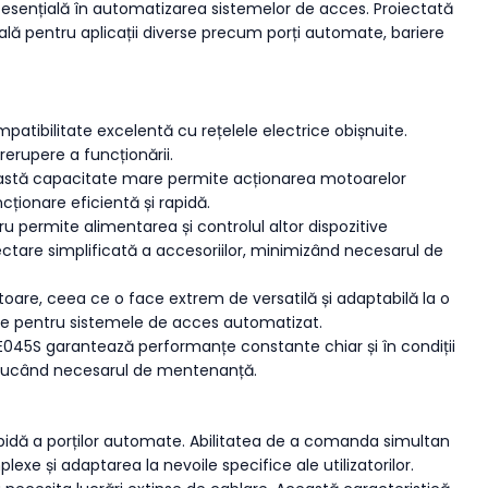
d esențială în automatizarea sistemelor de acces. Proiectată
lă pentru aplicații diverse precum porți automate, bariere
atibilitate excelentă cu rețelele electrice obișnuite.
erupere a funcționării.
eastă capacitate mare permite acționarea motoarelor
ționare eficientă și rapidă.
 permite alimentarea și controlul altor dispozitive
nectare simplificată a accesoriilor, minimizând necesarul de
are, ceea ce o face extrem de versatilă și adaptabilă la o
ente pentru sistemele de acces automatizat.
 E045S garantează performanțe constante chiar și în condiții
reducând necesarul de mentenanță.
rapidă a porților automate. Abilitatea de a comanda simultan
e și adaptarea la nevoile specifice ale utilizatorilor.