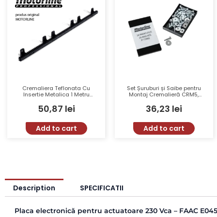
Cremaliera Teflonata Cu
Set Șuruburi și Saibe pentru
Insertie Metalica 1 Metru
Montaj Cremalieră CRM5,
CRM5
MCP24 – 24 Bucăți
50,87
lei
36,23
lei
Autoforante
Add to cart
Add to cart
Description
SPECIFICATII
Placa electronică pentru actuatoare 230 Vca – FAAC E04