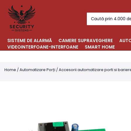
Skip
to
Search
content
for:
SISTEME DE ALARMĂ
CAMERE SUPRAVEGHERE
AUTO
VIDEOINTERFOANE-INTERFOANE
SMART HOME
Home
/
Automatizare Porți
/
Accesorii automatizare porti si barier