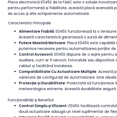
Placa electronică E045S de la FAAC este o soluție inovatoar
pentru performanță și fiabilitate, această placă avansată 
de acces și alte echipamente automatizate.
Caracteristici Principale
Alimentare Fiabilă
: E045S funcționează la o tensiune
Această caracteristică garantează o sursă de alimentar
Putere Maximă Motoare
: Placa E045S este capabilă
puternice necesare pentru automatizarea porților de d
Control Accesorii
: E045S dispune de o ieșire pentru 
auxiliare, cum ar fi senzori, fotocelule sau dispoziti
cabluri și facilitând instalarea.
Compatibilitate Cu Actuatoare Multiple
: Această 
varietate de configurații de automatizare. Este ideală
Protecție și Durabilitate
: Proiectată să funcționeze 
meteorologice extreme. Această durabilitate asigură
Funcționalități și Beneficii
Control Simplu și Eficient
: E045S facilitează control
două actuatoare adaugă un nivel suplimentar de flexibi