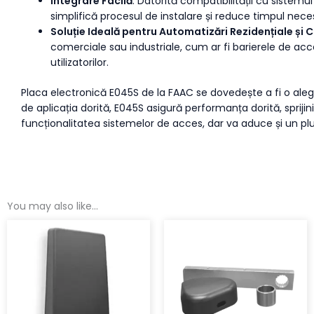
Integrare Facilă
: Datorită compatibilității cu sistemu
simplifică procesul de instalare și reduce timpul nece
Soluție Ideală pentru Automatizări Rezidențiale și
comerciale sau industriale, cum ar fi barierele de acce
utilizatorilor.
Placa electronică E045S de la FAAC se dovedește a fi o ale
de aplicația dorită, E045S asigură performanța dorită, spriji
funcționalitatea sistemelor de acces, dar va aduce și un plus 
You may also like…