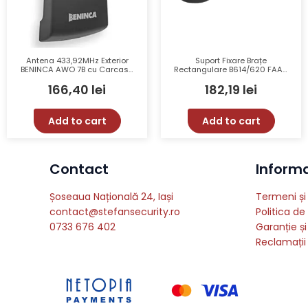
Antena 433,92MHz Exterior
Suport Fixare Brațe
BENINCA AWO 7B cu Carcasa
Rectangulare B614/620 FAAC
IP54 și Cablu de 5m
– Durabil, Compatibilitate
166,40
lei
182,19
lei
Perfectă, Stabilitate și
Siguranță
Add to cart
Add to cart
Contact
Informat
Șoseaua Națională 24, Iași
Termeni și 
contact@stefansecurity.ro
Politica de
0733 676 402
Garanție și
Reclamații 