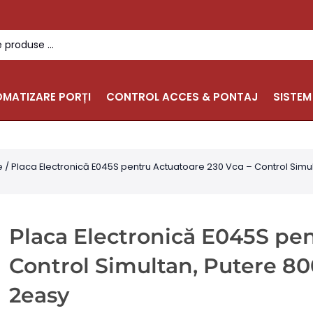
MATIZARE PORȚI
CONTROL ACCES & PONTAJ
SISTEM
e
/ Placa Electronică E045S pentru Actuatoare 230 Vca – Control Simu
Placa Electronică E045S pen
Control Simultan, Putere 8
2easy