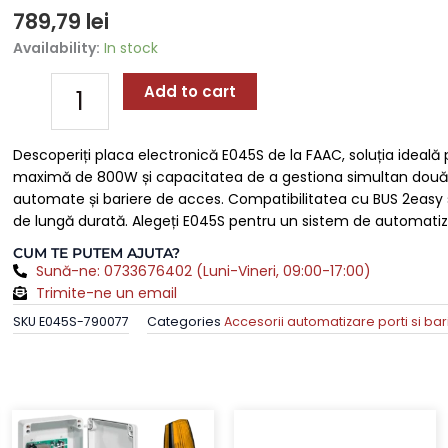
789,79
lei
Placa
Availability:
In stock
Electronică
E045S
Add to cart
pentru
Actuatoare
Descoperiți placa electronică E045S de la FAAC, soluția ideală
230
maximă de 800W și capacitatea de a gestiona simultan două 
Vca
automate și bariere de acces. Compatibilitatea cu BUS 2easy si
-
de lungă durată. Alegeți E045S pentru un sistem de automatizare
Control
Simultan,
CUM TE PUTEM AJUTA?
Putere
Sună-ne: 0733676402 (Luni-Vineri, 09:00-17:00)
800W,
Trimite-ne un email
Compatibilitate
SKU
E045S-790077
Categories
Accesorii automatizare porti si bar
BUS
2easy
quantity