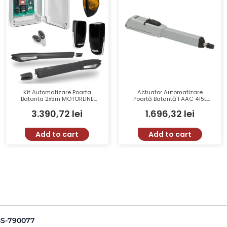
Kit Automatizare Poarta
Actuator Automatizare
Batanta 2x5m MOTORLINE
Poartă Batantă FAAC 415L
JAG400-KIT Greutate Max
24V Cursa 400mm Lățime
3.390,72
lei
1.696,32
lei
500Kg Viteza 20mm/s
Foaie 3.0m
Add to cart
Add to cart
5S-790077