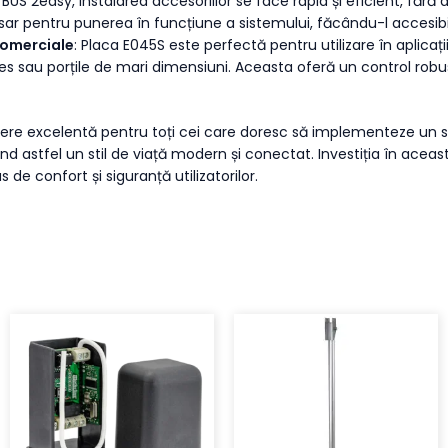
l BUS 2easy, instalarea accesoriilor se face rapid și eficient, fără
sar pentru punerea în funcțiune a sistemului, făcându-l accesibil
 Comerciale
: Placa E045S este perfectă pentru utilizare în aplicații 
s sau porțile de mari dimensiuni. Aceasta oferă un control robust
gere excelentă pentru toți cei care doresc să implementeze un si
nind astfel un stil de viață modern și conectat. Investiția în ac
de confort și siguranță utilizatorilor.