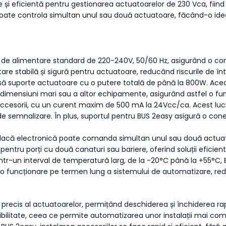
e și eficientă pentru gestionarea actuatoarelor de 230 Vca, fiin
poate controla simultan unul sau două actuatoare, făcând-o idea
 de alimentare standard de 220-240V, 50/60 Hz, asigurând o comp
e stabilă și sigură pentru actuatoare, reducând riscurile de într
 să suporte actuatoare cu o putere totală de până la 800W. Ac
imensiuni mari sau a altor echipamente, asigurând astfel o func
accesorii, cu un curent maxim de 500 mA la 24Vcc/ca. Acest lucru
ve de semnalizare. În plus, suportul pentru BUS 2easy asigură o co
placă electronică poate comanda simultan unul sau două actuato
 pentru porți cu două canaturi sau bariere, oferind soluții efici
într-un interval de temperatură larg, de la -20°C până la +55°C,
 o funcționare pe termen lung a sistemului de automatizare, 
ul precis al actuatoarelor, permițând deschiderea și închiderea 
litate, ceea ce permite automatizarea unor instalații mai complex