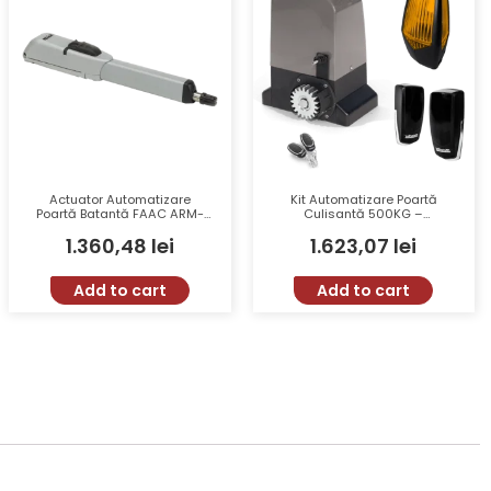
Actuator Automatizare
Kit Automatizare Poartă
Poartă Batantă FAAC ARM-
Culisantă 500KG –
415-104415 230V 300mm
MOTORLINE, BRAVO500-KIT,
1.360,48
lei
1.623,07
lei
2.5m
280W, 1200N, Viteză
0.16m/sec
Add to cart
Add to cart