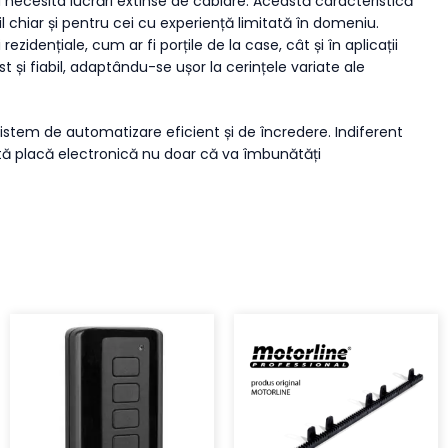
 a necesita lucrări extinse de cablare. Această caracteristică
 chiar și pentru cei cu experiență limitată în domeniu.
rezidențiale, cum ar fi porțile de la case, cât și în aplicații
 și fiabil, adaptându-se ușor la cerințele variate ale
stem de automatizare eficient și de încredere. Indiferent
eastă placă electronică nu doar că va îmbunătăți