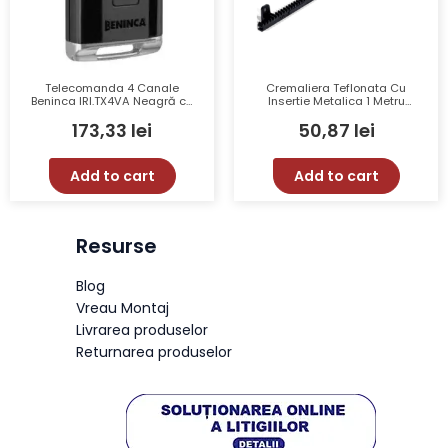
Telecomanda 4 Canale
Cremaliera Teflonata Cu
Beninca IRI.TX4VA Neagră cu
Insertie Metalica 1 Metru
ARC și Rolling Code
CRM5
173,33
lei
50,87
lei
433.92MHz
Add to cart
Add to cart
Resurse
Blog
Vreau Montaj
Livrarea produselor
Returnarea produselor