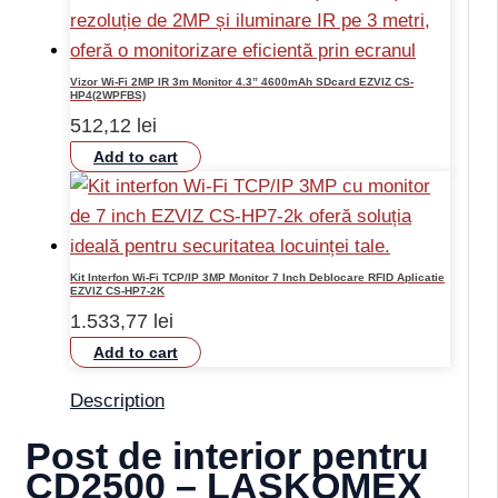
Vizor Wi-Fi 2MP IR 3m Monitor 4.3” 4600mAh SDcard EZVIZ CS-
HP4(2WPFBS)
512,12
lei
Add to cart
Kit Interfon Wi-Fi TCP/IP 3MP Monitor 7 Inch Deblocare RFID Aplicatie
EZVIZ CS-HP7-2K
1.533,77
lei
Add to cart
Description
Post de interior pentru
CD2500 – LASKOMEX