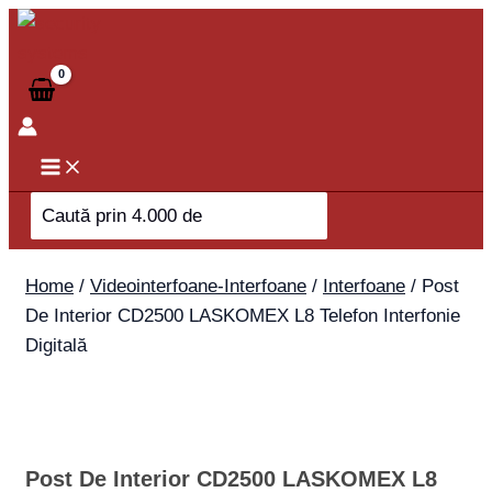
Skip
Post
to
De
content
Interior
CD2500
LASKOMEX
L8
Telefon
Search
Interfonie
for:
Digitală
quantity
Home
/
Videointerfoane-Interfoane
/
Interfoane
/ Post
De Interior CD2500 LASKOMEX L8 Telefon Interfonie
Digitală
Post De Interior CD2500 LASKOMEX L8