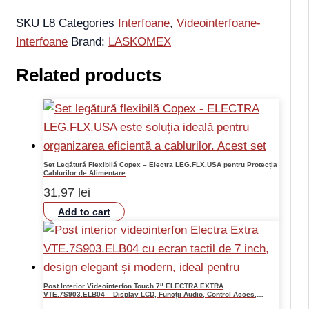
SKU
L8
Categories
Interfoane
,
Videointerfoane-
Interfoane
Brand:
LASKOMEX
Related products
Set Legătură Flexibilă Copex – Electra LEG.FLX.USA pentru Protecția
Cablurilor de Alimentare
31,97
lei
Add to cart
Post Interior Videointerfon Touch 7″ ELECTRA EXTRA
VTE.7S903.ELB04 – Display LCD, Funcții Audio, Control Acces,
Memorie Fotografii, Montaj Incastrat