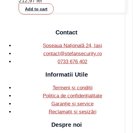
212,97
lei
Add to cart
Contact
Șoseaua Națională 24, Iași
contact@stefansecurity.ro
0733 676 402
Informatii Utile
Termeni și condiții
Politica de confidențialitate
Garanție și service
Reclamații și sesizări
Despre noi