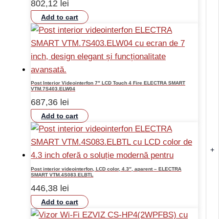
802,12
lei
Add to cart
Post Interior Videointerfon 7″ LCD Touch 4 Fire ELECTRA SMART
VTM.7S403.ELW04
687,36
lei
Add to cart
+
Post interior videointerfon, LCD color, 4.3″, aparent – ELECTRA
SMART VTM.4S083.ELBTL
446,38
lei
Add to cart