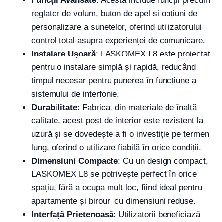
Funcții Avansate
: Acesta include funcții precum
reglator de volum, buton de apel și opțiuni de
personalizare a sunetelor, oferind utilizatorului
control total asupra experienței de comunicare.
Instalare Ușoară
: LASKOMEX L8 este proiectat
pentru o instalare simplă și rapidă, reducând
timpul necesar pentru punerea în funcțiune a
sistemului de interfonie.
Durabilitate
: Fabricat din materiale de înaltă
calitate, acest post de interior este rezistent la
uzură și se dovedește a fi o investiție pe termen
lung, oferind o utilizare fiabilă în orice condiții.
Dimensiuni Compacte
: Cu un design compact,
LASKOMEX L8 se potrivește perfect în orice
spațiu, fără a ocupa mult loc, fiind ideal pentru
apartamente și birouri cu dimensiuni reduse.
Interfață Prietenoasă
: Utilizatorii beneficiază