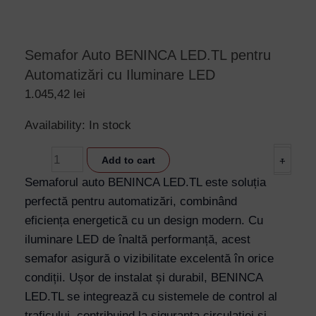
Semafor Auto BENINCA LED.TL pentru
Automatizări cu Iluminare LED
1.045,42
lei
Semafor
Availability:
In stock
Auto
-
Add to cart
+
BENINCA
LED.TL
Semaforul auto BENINCA LED.TL este soluția
pentru
perfectă pentru automatizări, combinând
Automatizări
eficiența energetică cu un design modern. Cu
cu
iluminare LED de înaltă performanță, acest
Iluminare
semafor asigură o vizibilitate excelentă în orice
LED
condiții. Ușor de instalat și durabil, BENINCA
quantity
LED.TL se integrează cu sistemele de control al
traficului, contribuind la siguranța circulației și