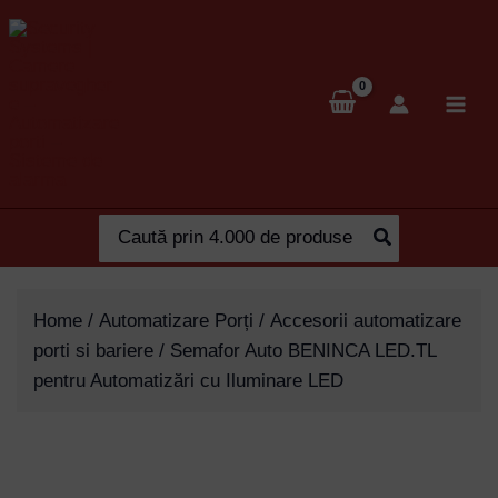
Skip
to
content
Search
for:
Home
/
Automatizare Porți
/
Accesorii automatizare
porti si bariere
/ Semafor Auto BENINCA LED.TL
pentru Automatizări cu Iluminare LED