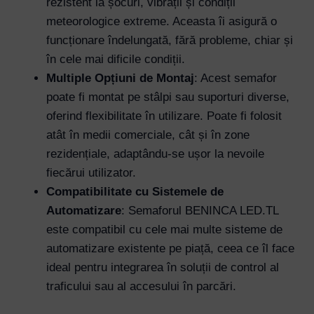
rezistent la șocuri, vibrații și condiții
meteorologice extreme. Aceasta îi asigură o
Username or Email Address
funcționare îndelungată, fără probleme, chiar și
în cele mai dificile condiții.
Password
Multiple Opțiuni de Montaj
: Acest semafor
poate fi montat pe stâlpi sau suporturi diverse,
oferind flexibilitate în utilizare. Poate fi folosit
Remember Me
atât în medii comerciale, cât și în zone
rezidențiale, adaptându-se ușor la nevoile
fiecărui utilizator.
Lost your password?
Compatibilitate cu Sistemele de
Automatizare
: Semaforul BENINCA LED.TL
este compatibil cu cele mai multe sisteme de
automatizare existente pe piață, ceea ce îl face
ideal pentru integrarea în soluții de control al
traficului sau al accesului în parcări.