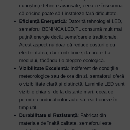
cunoștințe tehnice avansate, ceea ce înseamnă
că oricine poate să-l instaleze fără dificultate.
Eficiență Energetică
: Datorită tehnologiei LED,
semaforul BENINCA LED.TL consumă mult mai
puțină energie decât semafoarele tradiționale.
Acest aspect nu doar că reduce costurile cu
electricitatea, dar contribuie și la protecția
mediului, făcându-l o alegere ecologică.
Vizibilitate Excelentă
: Indiferent de condițiile
meteorologice sau de ora din zi, semaforul oferă
o vizibilitate clară și distinctă. Luminile LED sunt
vizibile chiar și de la distanțe mari, ceea ce
permite conducătorilor auto să reacționeze în
timp util.
Durabilitate și Rezistență
: Fabricat din
materiale de înaltă calitate, semaforul este