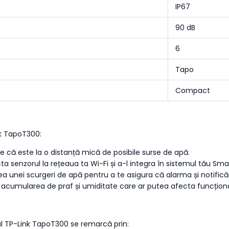
IP67
90 dB
6
Tapo
Compact
nk TapoT300:
te că este la o distanță mică de posibile surse de apă.
cta senzorul la rețeaua ta Wi-Fi și a-l integra în sistemul tău Sm
rea unei scurgeri de apă pentru a te asigura că alarma și notifică
i acumularea de praf și umiditate care ar putea afecta funcțion
rul TP-Link TapoT300 se remarcă prin: