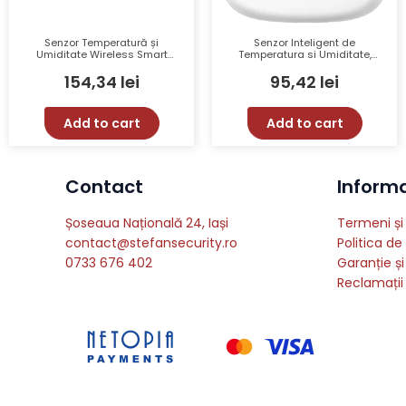
Senzor Temperatură și
Senzor Inteligent de
Umiditate Wireless Smart
Temperatura si Umiditate,
Home EZVIZ CS-T51C –
Precizie ±0,3°C, Alb – TP-LINK
154,34
lei
95,42
lei
Monitorizare Preciză, Notificări
TapoT310
Inteligente, Design Compact
Add to cart
Add to cart
Contact
Informat
Șoseaua Națională 24, Iași
Termeni și 
contact@stefansecurity.ro
Politica de
0733 676 402
Garanție și
Reclamații 