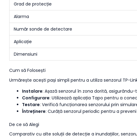
Grad de protecție
Alarma
Număr sonde de detectare
Aplicație
Dimensiuni
Cum să Folosești
Urmărește acești pași simpli pentru a utiliza senzorul TP-Li
Instalare
: Așază senzorul în zona dorită, asigurându-
Configurare
: Utilizează aplicația Tapo pentru a cone
Testare
: Verifică funcționarea senzorului prin simula
Întreținere
: Curăță senzorul periodic pentru a preven
De ce să Alegi
Comparativ cu alte soluții de detecție a inundațiilor, senzo