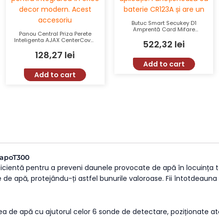
Butuc Smart Secukey D1
Amprentă Card Mifare
Panou Central Priza Perete
13.56MHz Control din
Inteligenta AJAX CenterCover
522,32
lei
Aplicație IP5X
Alb Tip F Jeweller
128,27
lei
Add to cart
Add to cart
 TapoT300
ficientă pentru a preveni daunele provocate de apă în locuința t
 de apă, protejându-ți astfel bunurile valoroase. Fii întotdeauna 
 de apă cu ajutorul celor 6 sonde de detectare, poziționate atât 