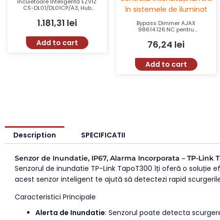
Incuietoare Inteligentă EZVIZ
CS-DL01/DL01CP/A3, Hub
Inclus, Scenarii Smart
1.181,31
lei
Bypass Dimmer AJAX
98614.126.NC pentru
Intrerupator LightSwitch
Add to cart
76,24
lei
Dimmer
Add to cart
Description
SPECIFICATII
Senzor de Inundatie, IP67, Alarma Incorporata – TP-Link
Senzorul de inundatie TP-Link TapoT300 îți oferă o soluție e
acest senzor inteligent te ajută să detectezi rapid scurgerile
Caracteristici Principale
Alerta de Inundatie
: Senzorul poate detecta scurgerea