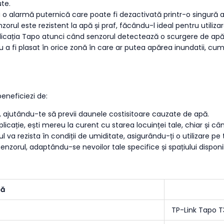
te.
u o alarmă puternică care poate fi dezactivată printr-o singură at
enzorul este rezistent la apă și praf, făcându-l ideal pentru utili
aplicația Tapo atunci când senzorul detectează o scurgere de apă, 
a fi plasat în orice zonă în care ar putea apărea inundatii, cum
eneficiezi de:
t, ajutându-te să previi daunele costisitoare cauzate de apă.
plicație, ești mereu la curent cu starea locuinței tale, chiar și câ
rul va rezista în condiții de umiditate, asigurându-ți o utilizare p
senzorul, adaptându-se nevoilor tale specifice și spațiului disponib
că
TP-Link Tapo 