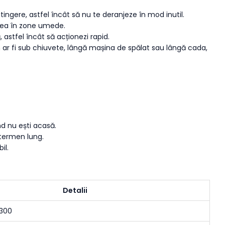
ingere, astfel încât să nu te deranjeze în mod inutil.
zarea în zone umede.
astfel încât să acționezi rapid.
 ar fi sub chiuvete, lângă mașina de spălat sau lângă cada,
nd nu ești acasă.
e termen lung.
il.
Detalii
T300