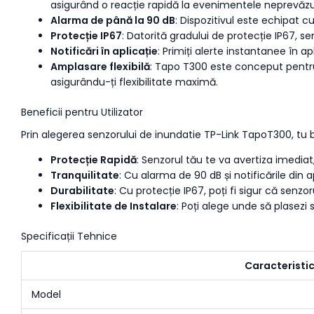
asigurând o reacție rapidă la evenimentele neprevăzu
Alarma de până la 90 dB
: Dispozitivul este echipat c
Protecție IP67
: Datorită gradului de protecție IP67, s
Notificări în aplicație
: Primiți alerte instantanee în 
Amplasare flexibilă
: Tapo T300 este conceput pentru 
asigurându-ți flexibilitate maximă.
Beneficii pentru Utilizator
Prin alegerea senzorului de inundatie TP-Link TapoT300, tu b
Protecție Rapidă
: Senzorul tău te va avertiza imedia
Tranquilitate
: Cu alarma de 90 dB și notificările din a
Durabilitate
: Cu protecție IP67, poți fi sigur că senzo
Flexibilitate de Instalare
: Poți alege unde să plasezi 
Specificații Tehnice
Caracteristi
Model