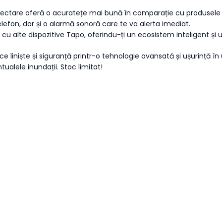
detectare oferă o acuratețe mai bună în comparație cu produsele
telefon, dar și o alarmă sonoră care te va alerta imediat.
 cu alte dispozitive Tapo, oferindu-ți un ecosistem inteligent și 
e liniște și siguranță printr-o tehnologie avansată și ușurință î
ualele inundații. Stoc limitat!