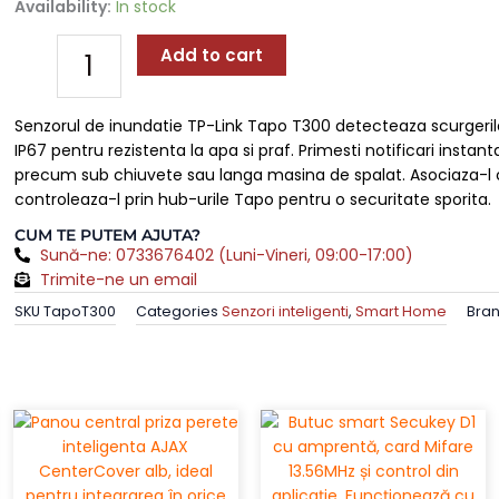
Senzor
Availability:
In stock
De
Inundatie
Add to cart
IP67,
Alarma
Senzorul de inundatie TP-Link Tapo T300 detecteaza scurgeril
90dB,
IP67 pentru rezistenta la apa si praf. Primesti notificari instant
TP-
precum sub chiuvete sau langa masina de spalat. Asociaza-l
Link
controleaza-l prin hub-urile Tapo pentru o securitate sporita.
TapoT300
quantity
CUM TE PUTEM AJUTA?
Sună-ne: 0733676402 (Luni-Vineri, 09:00-17:00)
Trimite-ne un email
SKU
TapoT300
Categories
Senzori inteligenti
,
Smart Home
Bra