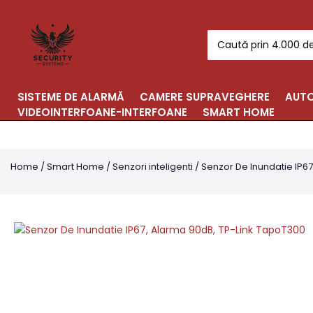
Skip
to
Search
content
for:
SISTEME DE ALARMĂ
CAMERE SUPRAVEGHERE
AUTO
VIDEOINTERFOANE-INTERFOANE
SMART HOME
Home
/
Smart Home
/
Senzori inteligenti
/ Senzor De Inundatie IP6