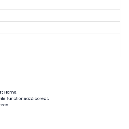
art Home.
rile funcționează corect.
area.