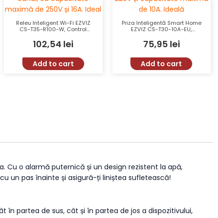
Releu Inteligent Wi-Fi EZVIZ
Priza Inteligentă Smart Home
CS-T35-R100-W, Control
EZVIZ CS-T30-10A-EU,
Wireless, 1 Canal 250Vc.a.
Control de la Distanță, Wi-Fi,
102,54
lei
75,95
lei
Max. 16A, Comenzi Vocale
Compatibilă cu Google Home
Google Home și Alexa
și Amazon Echo, Programare
Energetică, Design Compact
Add to cart
Add to cart
a. Cu o alarmă puternică și un design rezistent la apă,
cu un pas înainte și asigură-ți liniștea sufletească!
în partea de sus, cât și în partea de jos a dispozitivului,