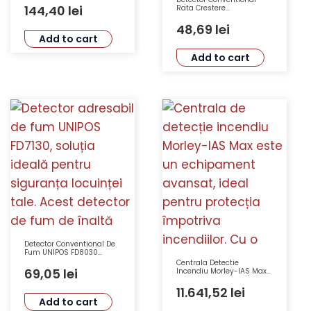
RHSE-I-AP, Culoare Fildes,
144,40
lei
Rata Crestere
EN54-17, EN54-5
Temperatura UNIPOS
FD8020R Tensiune 15-
48,69
lei
30VDC Clasa A2R IP43
Add to cart
Add to cart
Detector Conventional De
Fum UNIPOS FD8030
Tensiune 15-30VDC
Centrala Detectie
Sensibilitate EN54-7 Arie
69,05
lei
Incendiu Morley-IAS Max
176mp IP43
4-8 Bucle 99 D 99 I/O
Honeywell MA-8000-02
11.641,52
lei
Add to cart