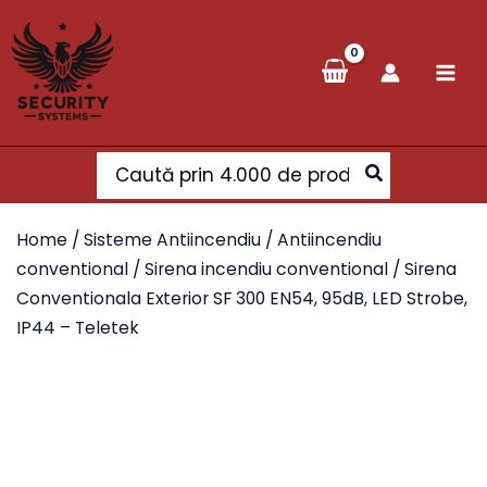
Skip
to
content
Search
for:
Home
/
Sisteme Antiincendiu
/
Antiincendiu
conventional
/
Sirena incendiu conventional
/ Sirena
Conventionala Exterior SF 300 EN54, 95dB, LED Strobe,
IP44 – Teletek