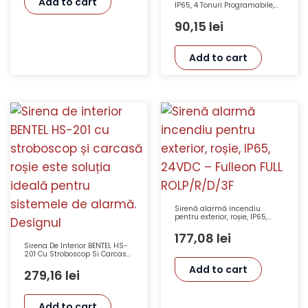
Add to cart
IP65, 4 Tonuri Programabile,
110dB – VALKYRIE CS GLOBAL
FIRE
90,15
lei
Add to cart
Sirenă alarmă incendiu
pentru exterior, roșie, IP65,
24VDC – Fulleon FULL
ROLP/R/D/3F
177,08
lei
Sirena De Interior BENTEL HS-
201 Cu Stroboscop Si Carcasa
Rosie, IP44, 18-28V DC
Add to cart
279,16
lei
Add to cart