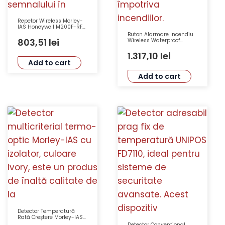
Repetor Wireless Morley-
IAS Honeywell M200F-RF
Putere Emisie Sub 25mW
Buton Alarmare Incendiu
Tensiune 2 x CR123A
803,51
lei
Wireless Waterproof
Dimensiuni 51x95x37mm
Morley-IAS Honeywell
Greutate 100g
R5A-RF IP67
1.317,10
lei
Temperatura -10°C +60°C
Add to cart
Frecventa 865-870MHz
Add to cart
Detector Temperatură
Rată Creștere Morley-IAS
cu Izolator Honeywell HM-
Detector Conventional