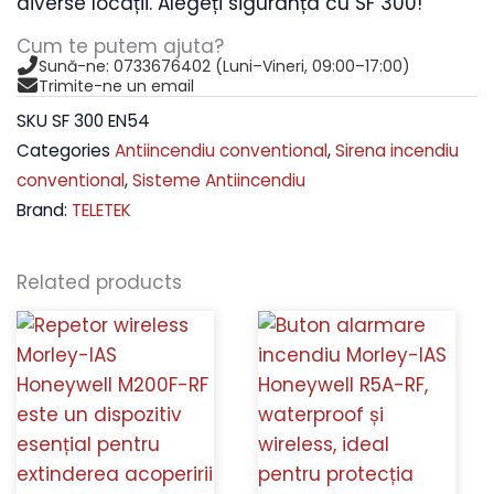
diverse locații. Alegeți siguranța cu SF 300!
quantity
Cum te putem ajuta?
Sună-ne: 0733676402 (Luni–Vineri, 09:00–17:00)
Trimite-ne un email
SKU
SF 300 EN54
Categories
Antiincendiu conventional
,
Sirena incendiu
conventional
,
Sisteme Antiincendiu
Brand:
TELETEK
Related products