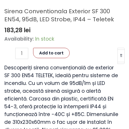
Sirena Conventionala Exterior SF 300
EN54, 95dB, LED Strobe, IP44 – Teletek
183,28
lei
Sirena
Availability:
In stock
Conventionala
Add to cart
Exterior
+
-
SF
Descoperiți sirena convențională de exterior
300
SF 300 EN54 TELETEK, ideală pentru sisteme de
EN54,
incendiu. Cu un volum de 95dB/1m și LED
95dB,
strobe, această sirenă asigură o alertă
LED
eficientă. Carcasa din plastic, certificată EN
Strobe,
54-3, oferă protecție la intemperii IP44 și
IP44
funcționează între -40C și +85C. Dimensiunile
-
de 310x230x60mm o fac ușor de instalat în
Teletek