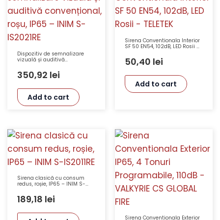
Sirena Conventionala Interior
SF 50 EN54, 102dB, LED Rosii –
TELETEK
Dispozitiv de semnalizare
50,40
lei
vizuală și auditivă
convențional, roșu, IP65 –
INIM S-IS2021RE
350,92
lei
Add to cart
Add to cart
Sirena clasică cu consum
redus, roșie, IP65 – INIM S-
IS2011RE
189,18
lei
Sirena Conventionala Exterior