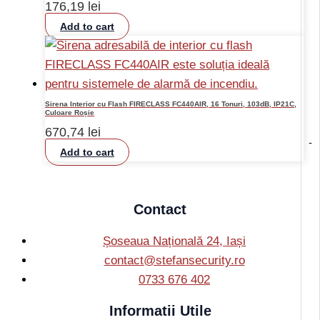
176,19
lei
Add to cart
Sirena Interior cu Flash FIRECLASS FC440AIR, 16 Tonuri, 103dB, IP21C,
Culoare Roșie
670,74
lei
-
Add to cart
Contact
Șoseaua Națională 24, Iași
contact@stefansecurity.ro
0733 676 402
Informatii Utile