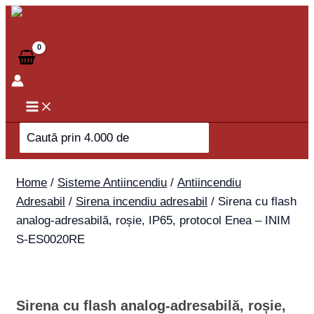
Skip
Sirena
to
cu
content
flash
analog-
adresabilă,
roșie,
IP65,
Search
protocol
for:
Enea
–
Home
/
Sisteme Antiincendiu
/
Antiincendiu
INIM
Adresabil
/
Sirena incendiu adresabil
/ Sirena cu flash
S-
analog-adresabilă, roșie, IP65, protocol Enea – INIM
ES0020RE
S-ES0020RE
quantity
Sirena cu flash analog-adresabilă, roșie,