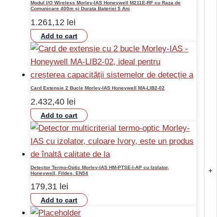
Modul I/O Wireless Morley-IAS Honeywell M211E-RF cu Raza de
Comunicare 400m și Durata Bateriei 5 Ani
1.261,12
lei
Add to cart
Card Extensie 2 Bucle Morley-IAS Honeywell MA-LIB2-02
2.432,40
lei
Add to cart
Detector Termo-Optic Morley-IAS HM-PTSE-I-AP cu Izolator,
+
Honeywell, Fildes, EN54
179,31
lei
Add to cart