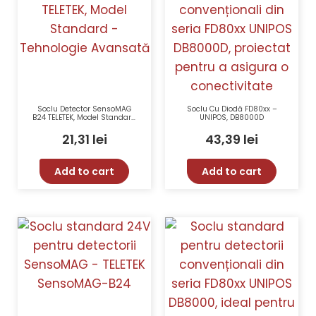
Soclu Detector SensoMAG
Soclu Cu Diodă FD80xx –
B24 TELETEK, Model Standard
UNIPOS, DB8000D
– Tehnologie Avansată
21,31
lei
43,39
lei
Add to cart
Add to cart