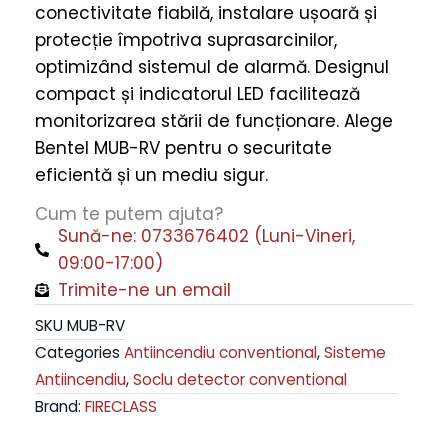
conectivitate fiabilă, instalare ușoară și
pentru
protecție împotriva suprasarcinilor,
Detectori
optimizând sistemul de alarmă. Designul
de
compact și indicatorul LED facilitează
Securitate
monitorizarea stării de funcționare. Alege
quantity
Bentel MUB-RV pentru o securitate
eficientă și un mediu sigur.
Cum te putem ajuta?
Sună-ne: 0733676402 (Luni-Vineri,
09:00-17:00)
Trimite-ne un email
SKU
MUB-RV
Categories
Antiincendiu conventional
,
Sisteme
Antiincendiu
,
Soclu detector conventional
Brand:
FIRECLASS