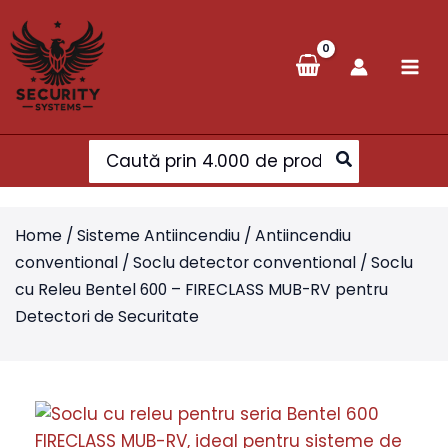
Skip
to
content
Search
for:
Home
/
Sisteme Antiincendiu
/
Antiincendiu
conventional
/
Soclu detector conventional
/ Soclu
cu Releu Bentel 600 – FIRECLASS MUB-RV pentru
Detectori de Securitate