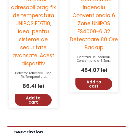
Centrala De Incendiu
Conventionala 6 Zone
UNIPOS FS4000-6 32
Detectoare 80 Ore
484,07
lei
Backup
Detector Adresabil Prag
Fix Temperatura
UNIPOS FD7110 Tensiune
Add to
15-30VDC IP43
86,41
lei
cart
Add to
cart
Description