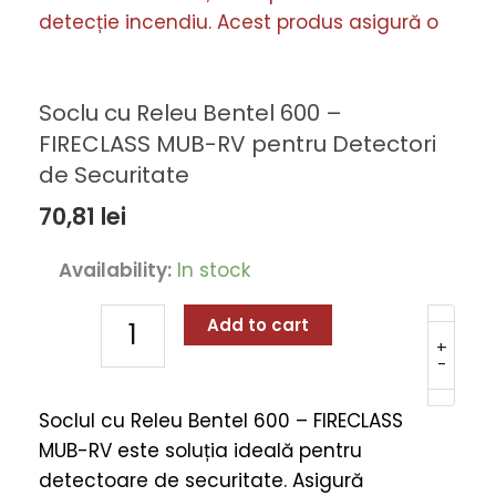
Soclu cu Releu Bentel 600 –
FIRECLASS MUB-RV pentru Detectori
de Securitate
70,81
lei
Soclu
Availability:
In stock
cu
Releu
Add to cart
Bentel
+
-
600
-
Soclul cu Releu Bentel 600 – FIRECLASS
FIRECLASS
MUB-RV este soluția ideală pentru
MUB-
detectoare de securitate. Asigură
RV