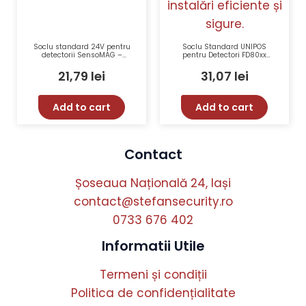
Soclu standard 24V pentru
Soclu Standard UNIPOS
detectorii SensoMAG –
pentru Detectori FD80xx
TELETEK SensoMAG-B24
DB8000
21,79
lei
31,07
lei
Add to cart
Add to cart
Contact
Șoseaua Națională 24, Iași
contact@stefansecurity.ro
0733 676 402
Informatii Utile
Termeni și condiții
Politica de confidențialitate