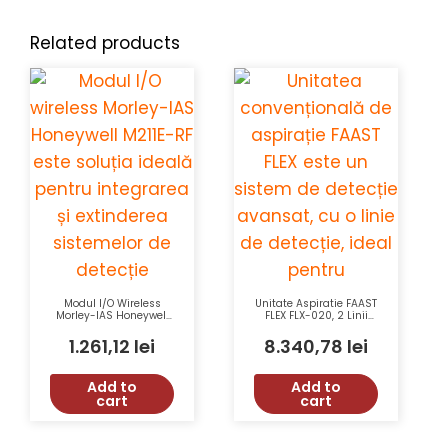
Related products
Modul I/O Wireless
Unitate Aspiratie FAAST
Morley-IAS Honeywell
FLEX FLX-020, 2 Linii
M211E-RF cu Raza de
Detectie, Stand Alone,
Comunicare 400m și
Honeywell, 2000 m², 24
1.261,12
lei
8.340,78
lei
Durata Bateriei 5 Ani
Vcc, IP40
Add to
Add to
cart
cart