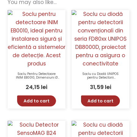
You may also like…
Soclu Pentru Detectoare
Soclu cu Diodă UNIPOS
INIM EB0010, Dimensiuni Ø
pentru Detectorii
110mm, Greutate 15g
Convenționali FD80xx
24,15
lei
31,59
lei
Add to cart
Add to cart