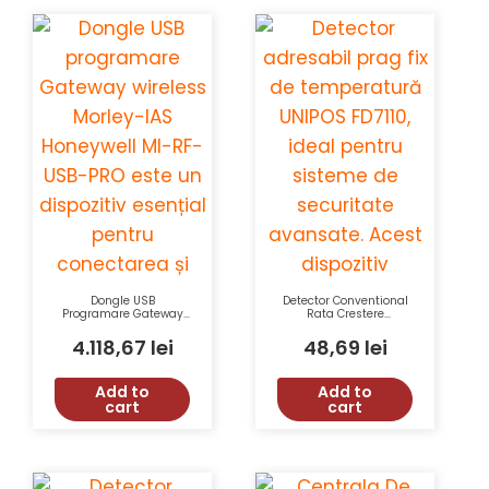
Dongle USB
Detector Conventional
Programare Gateway
Rata Crestere
Wireless Morley-IAS
Temperatura UNIPOS
Honeywell MI-RF-USB-
FD8020R Tensiune 15-
4.118,67
lei
48,69
lei
PRO cu Comunicare
30VDC Clasa A2R IP43
Bidirecțională și Rază
de 400m
Add to
Add to
cart
cart