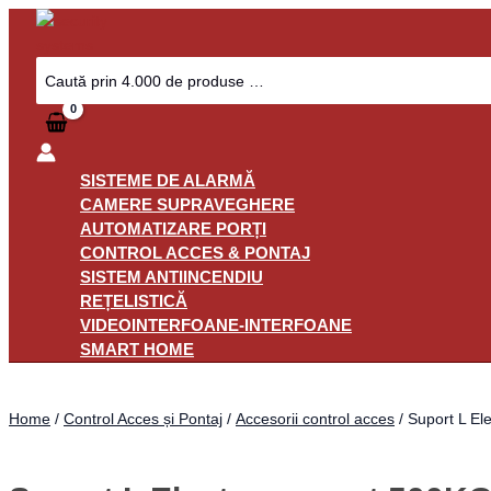
Skip
to
content
Search
for:
SISTEME DE ALARMĂ
CAMERE SUPRAVEGHERE
AUTOMATIZARE PORȚI
CONTROL ACCES & PONTAJ
SISTEM ANTIINCENDIU
REȚELISTICĂ
VIDEOINTERFOANE-INTERFOANE
SMART HOME
Home
/
Control Acces și Pontaj
/
Accesorii control acces
/ Suport L E