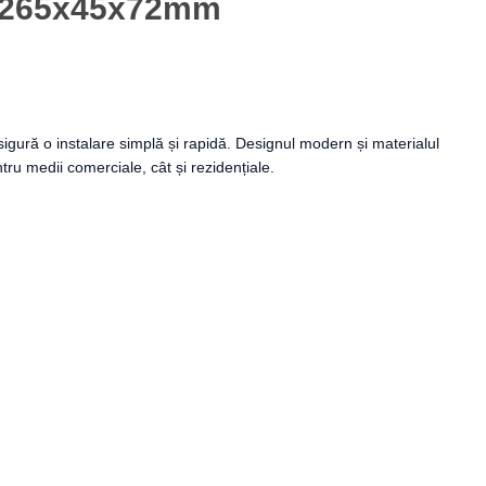
i 265x45x72mm
gură o instalare simplă și rapidă. Designul modern și materialul
ntru medii comerciale, cât și rezidențiale.