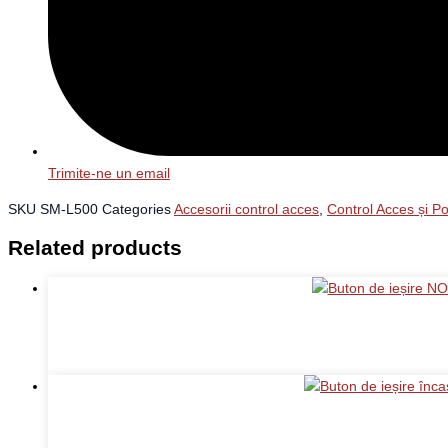
Trimite-ne un email
SKU
SM-L500
Categories
Accesorii control acces
,
Control Acces și Po
Related products