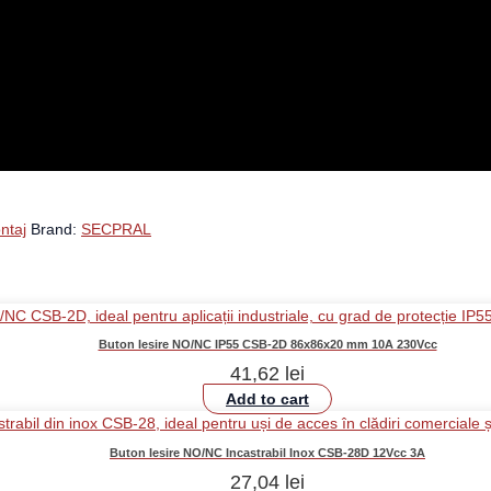
ntaj
Brand:
SECPRAL
Buton Iesire NO/NC IP55 CSB-2D 86x86x20 mm 10A 230Vcc
41,62
lei
Add to cart
Buton Iesire NO/NC Incastrabil Inox CSB-28D 12Vcc 3A
27,04
lei