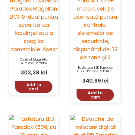
Contact Magnetic
Wireless Paradox
Magellan DCT10 2 Zone
Tastatura LED Paradox
Reed 433/868 MHz RF
303,38
lei
K32+, 32 Zone, 2 Partitii,
70 m
Supporta StayD,
Alarme Panica,
340,99
lei
Certificare EN 50131
Add to
Grad 2
cart
Add to
cart