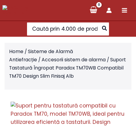
Skip
to
content
Search
for:
Home
/
Sisteme de Alarmă
Antiefracție
/
Accesorii sistem de alarma
/ Suport
Tastatură Îngropat Paradox TM70WB Compatibil
TM70 Design Slim Finisaj Alb