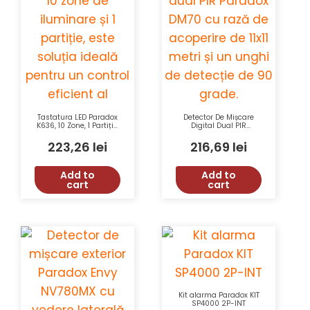
Tastatura LED Paradox
Detector De Mișcare
K636, 10 Zone, 1 Partiție,
Digital Dual PIR
StayD, Afisaj LED,
Paradox DM70 11x11m
Butoane Luminate,
90° Imunitate La
223,26
lei
216,69
lei
Alarmă Panicã
Animale
Add to
Add to
cart
cart
Kit alarma Paradox KIT
SP4000 2P-INT