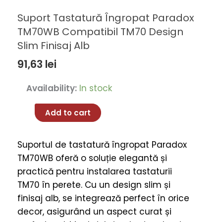
Suport Tastatură Îngropat Paradox
TM70WB Compatibil TM70 Design
Slim Finisaj Alb
91,63
lei
Suport
Availability:
In stock
Tastatură
Îngropat
Add to cart
Paradox
TM70WB
Suportul de tastatură îngropat Paradox
Compatibil
TM70WB oferă o soluție elegantă și
TM70
practică pentru instalarea tastaturii
Design
TM70 în perete. Cu un design slim și
Slim
finisaj alb, se integrează perfect în orice
Finisaj
decor, asigurând un aspect curat și
Alb