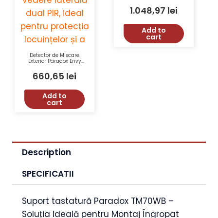
1.048,97
lei
Add to
cart
Detector de Mișcare
Exterior Paradox Envy
NV780MX, 24 m, Dual
PIR, Antimasking, Pet
660,65
lei
Immunity, -35°C la
50°C
Add to
cart
Description
SPECIFICATII
Suport tastatură Paradox TM70WB –
Soluția Ideală pentru Montaj Îngropat