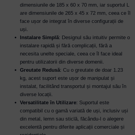
dimensiunile de 185 x 60 x 70 mm, iar suportul L
are dimensiunile de 265 x 45 x 72 mm, ceea ce îl
face ușor de integrat în diverse configurații de
uși.
Instalare Simplă
: Designul său intuitiv permite o
Username or Email Address
instalare rapidă și fără complicații, fără a
necesita unelte speciale, ceea ce îl face ideal
pentru utilizatorii din diverse domenii.
Password
Greutate Redusă
: Cu o greutate de doar 1.23
kg, acest suport este ușor de manipulat și
instalat, facilitând transportul și montajul său în
Remember Me
diverse locații.
Versatilitate în Utilizare
: Suportul este
Lost your password?
compatibil cu o gamă variată de uși, inclusiv uși
din metal, lemn sau sticlă, făcându-l o alegere
excelentă pentru diferite aplicații comerciale și