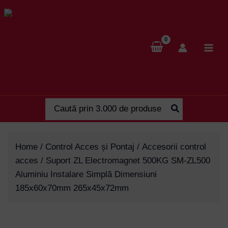
Skip
to
content
Search
for:
Home
/
Control Acces și Pontaj
/
Accesorii control
acces
/ Suport ZL Electromagnet 500KG SM-ZL500
Aluminiu Instalare Simplă Dimensiuni
185x60x70mm 265x45x72mm