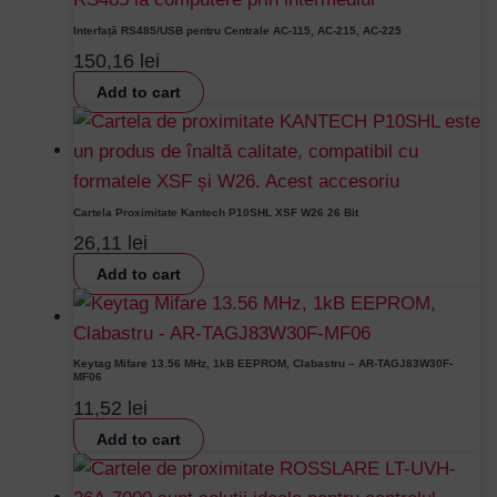
Interfață RS485/USB pentru Centrale AC-115, AC-215, AC-225
150,16
lei
Add to cart
Cartela Proximitate Kantech P10SHL XSF W26 26 Bit
26,11
lei
Add to cart
Keytag Mifare 13.56 MHz, 1kB EEPROM, Clabastru – AR-TAGJ83W30F-
MF06
11,52
lei
Add to cart