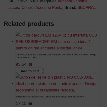
SKU
SM-ZL500
Categories
Accesorii control
acces
,
Control Acces și Pontaj
Brand:
SECPRAL
Related products
Cititor Carduri EM 125KHz USB Sebury, Distanta Citire 0-80mm, Timp
Citire Max 0.1 Sec.
95,54
lei
Add to cart
Buton Iesire Plastic NO CSB-800E 86x43x22mm 3A 24Vcc
17,15
lei