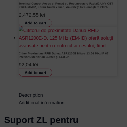
Terminal Control Acces și Pontaj cu Recunoaștere Facială UNV OET-
213H-BTM32, Ecran Touch 7 Inch, Acuratețe Recunoaștere >99%
2.472,55
lei
Add to cart
Cititor Proximitate RFID Dahua ASR1200E Mifare 13.56 MHz IP 67
Interior/Exterior cu Buzzer și LED-uri
92,04
lei
Add to cart
Description
Additional information
Suport ZL pentru