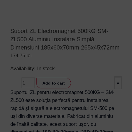
Suport ZL Electromagnet 500KG SM-
ZL500 Aluminiu Instalare Simplă
Dimensiuni 185x60x70mm 265x45x72mm
174,75
lei
Suport
Availability:
In stock
ZL
-
Add to cart
+
Electromagnet
500KG
Suportul ZL pentru electromagnet 500KG – SM-
SM-
ZL500 este soluția perfectă pentru instalarea
ZL500
rapidă și sigură a electromagnetului SM-500 pe
Aluminiu
uși din diverse materiale. Fabricat din aluminiu
Instalare
de înaltă calitate, acest suport ușor, cu
Simplă