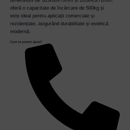
dimensiuni de 185x60x70mm și 265x45x72mm,
Dimensiuni
oferă o capacitate de încărcare de 500kg și
185x60x70mm
este ideal pentru aplicații comerciale și
265x45x72mm
rezidențiale, asigurând durabilitate și estetică
quantity
modernă.
Cum te putem ajuta?