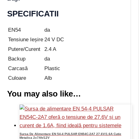
SPECIFICATII
EN54
da
Tensiune Ieșire
24 V DC
Putere/Curent
2.4 A
Backup
da
Carcasă
Plastic
Culoare
Alb
You may also like…
Sursa De Alimentare EN 54-4 PULSAR EN54C-2A7 27.6V/1.6A Cutie
Metalica 2x7Ah/12V