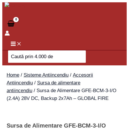
Skip
Sursa
to
de
content
Alimentare
GFE-
BCM-
3-
I/O
Search
(2.4A)
for:
28V
DC,
Home
/
Sisteme Antiincendiu
/
Accesorii
Backup
Antiincendiu
/
Sursa de alimentare
2x7Ah
antiincendiu
/ Sursa de Alimentare GFE-BCM-3-I/O
-
(2.4A) 28V DC, Backup 2x7Ah – GLOBAL FIRE
GLOBAL
FIRE
quantity
Sursa de Alimentare GFE-BCM-3-I/O