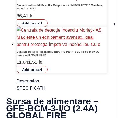
Detector Adresabil Prag Fix Temperatura UNIPOS FD7110 Tensiune
15-30VDC IP43
86,41
lei
Add to cart
+
Centrala Detectie Incendiu Morley-IAS Max 4-8 Bucle 99 D 99 I/O
Honeywell MA-8000-02
11.641,52
lei
Add to cart
Description
SPECIFICATII
Sursa de alimentare –
GFE-BCM-3-I/O (2.4A)
GLOBAL FIRE