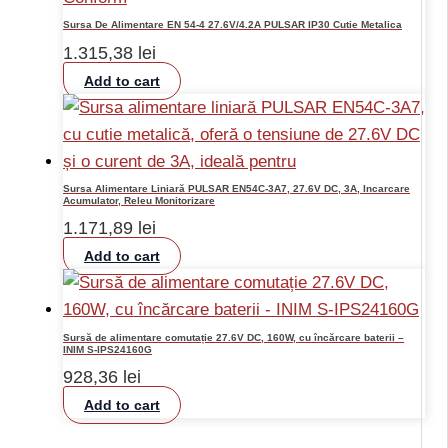
Sursa De Alimentare EN 54-4 27.6V/4.2A PULSAR IP30 Cutie Metalica
1.315,38
lei
Add to cart
Sursa Alimentare Liniară PULSAR EN54C-3A7, 27.6V DC, 3A, Incarcare
Acumulator, Releu Monitorizare
1.171,89
lei
Add to cart
Sursă de alimentare comutație 27.6V DC, 160W, cu încărcare baterii –
INIM S-IPS24160G
928,36
lei
Add to cart