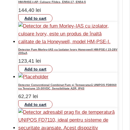
HM-RHSE-I-AP, Culoare Fildes, EN54-17, EN54-5
144,40
lei
Add to cart
Detector Fum Morley-IAS cu Izolator Ivory Honeywell HM-PSE-I 15-28V
200µA
123,41
lei
Add to cart
Detector Conventional Combinat Fum și Temperatură UNIPOS FD8060
cu Tensiune 15-30VDC, Sensibilitate A2R, IP43
62,27
lei
Add to cart