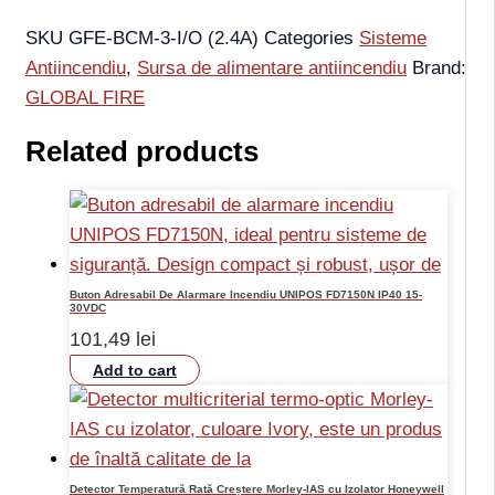
SKU
GFE-BCM-3-I/O (2.4A)
Categories
Sisteme
Antiincendiu
,
Sursa de alimentare antiincendiu
Brand:
GLOBAL FIRE
Related products
Buton Adresabil De Alarmare Incendiu UNIPOS FD7150N IP40 15-
30VDC
101,49
lei
Add to cart
Detector Temperatură Rată Creștere Morley-IAS cu Izolator Honeywell