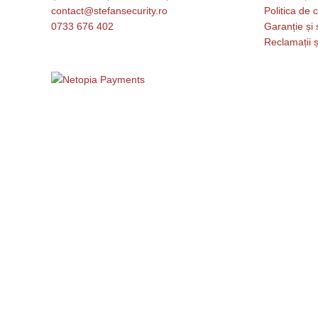
contact@stefansecurity.ro
Politica de c
0733 676 402
Garanție și 
Reclamații ș