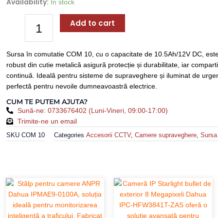
Availability:
Sursa
In stock
În
Add to cart
Comutatie
10.5
AH/12V
Sursa în comutatie COM 10, cu o capacitate de 10.5Ah/12V DC, este
DC
robust din cutie metalică asigură protecție și durabilitate, iar comp
Cutie
continuă. Ideală pentru sisteme de supraveghere și iluminat de urgență
Metalica
perfectă pentru nevoile dumneavoastră electrice.
COM
10
CUM TE PUTEM AJUTA?
quantity
Sună-ne: 0733676402 (Luni-Vineri, 09:00-17:00)
Trimite-ne un email
SKU
COM 10
Categories
Accesorii CCTV
,
Camere supraveghere
,
Sursa