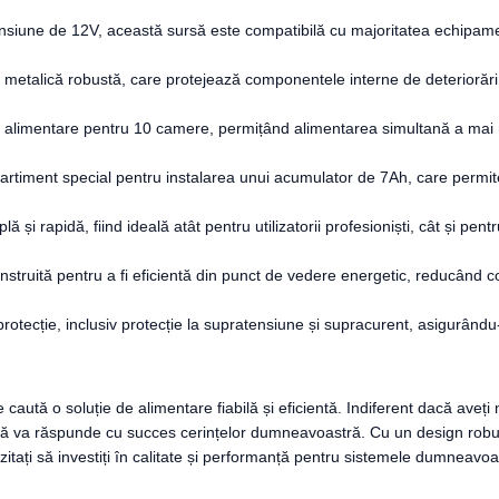
ensiune de 12V, această sursă este compatibilă cu majoritatea echipamentel
 metalică robustă, care protejează componentele interne de deteriorări
e alimentare pentru 10 camere, permițând alimentarea simultană a mai m
rtiment special pentru instalarea unui acumulator de 7Ah, care permite
lă și rapidă, fiind ideală atât pentru utilizatorii profesioniști, cât și 
struită pentru a fi eficientă din punct de vedere energetic, reducând c
 protecție, inclusiv protecție la supratensiune și supracurent, asigurând
aută o soluție de alimentare fiabilă și eficientă. Indiferent dacă ave
sursă va răspunde cu succes cerințelor dumneavoastră. Cu un design robu
itați să investiți în calitate și performanță pentru sistemele dumneavoas