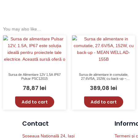
You may also like…
Sursa de Alimentare 12V 1.5A IP67
Sursa de alimentare in comutatie,
Pulsar PSC12015
27.6V/5A, 152W, cu back-up –
MEAN WELL AD-155B
78,87
lei
389,08
lei
Add to cart
Add to cart
Contact
Informat
Șoseaua Națională 24, Iași
Termeni și c