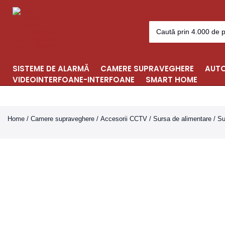
Skip
to
Search
content
for:
SISTEME DE ALARMĂ
CAMERE SUPRAVEGHERE
AUTO
VIDEOINTERFOANE-INTERFOANE
SMART HOME
Home
/
Camere supraveghere
/
Accesorii CCTV
/
Sursa de alimentare
/ Su