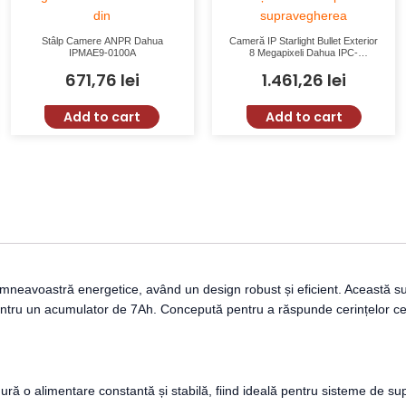
Stâlp Camere ANPR Dahua
Cameră IP Starlight Bullet Exterior
IPMAE9-0100A
8 Megapixeli Dahua IPC-
HFW3841T-ZAS-27135-S2 cu
671,76
lei
1.461,26
lei
Lentilă Varifocală și IR 60m
Add to cart
Add to cart
mneavoastră energetice, având un design robust și eficient. Această s
ntru un acumulator de 7Ah. Concepută pentru a răspunde cerințelor celor
ură o alimentare constantă și stabilă, fiind ideală pentru sisteme de 