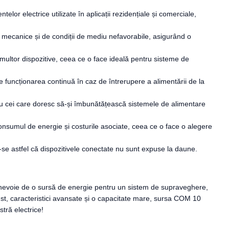
or electrice utilizate în aplicații rezidențiale și comerciale,
 mecanice și de condiții de mediu nefavorabile, asigurând o
ultor dispozitive, ceea ce o face ideală pentru sisteme de
 funcționarea continuă în caz de întrerupere a alimentării de la
pentru cei care doresc să-și îmbunătățească sistemele de alimentare
onsumul de energie și costurile asociate, ceea ce o face o alegere
u-se astfel că dispozitivele conectate nu sunt expuse la daune.
ți nevoie de o sursă de energie pentru un sistem de supraveghere,
st, caracteristici avansate și o capacitate mare, sursa COM 10
tră electrice!