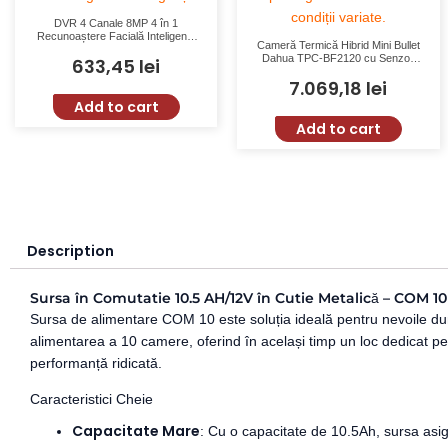
DVR 4 Canale 8MP 4 în 1
Recunoaștere Facială Inteligență
Cameră Termică Hibrid Mini Bullet
Artificială IoT Dahua XVR5104HS-
Dahua TPC-BF2120 cu Senzor
633,45
lei
4KL-I3
VOx, 160×120 Pixeli, Lentilă Fixă
7.069,18
lei
1mm, Distanță Detecție 200m
Add to cart
Add to cart
Description
Sursa în Comutatie 10.5 AH/12V în Cutie Metalică – COM 10
Sursa de alimentare COM 10 este soluția ideală pentru nevoile du
alimentarea a 10 camere, oferind în același timp un loc dedicat pe
performanță ridicată.
Caracteristici Cheie
Capacitate Mare
: Cu o capacitate de 10.5Ah, sursa asig