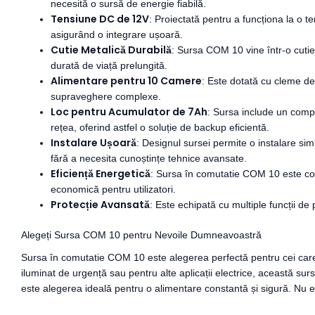
necesită o sursă de energie fiabilă.
Tensiune DC de 12V
: Proiectată pentru a funcționa la o t
asigurând o integrare ușoară.
Cutie Metalică Durabilă
: Sursa COM 10 vine într-o cutie
durată de viață prelungită.
Alimentare pentru 10 Camere
: Este dotată cu cleme d
supraveghere complexe.
Loc pentru Acumulator de 7Ah
: Sursa include un compa
rețea, oferind astfel o soluție de backup eficientă.
Instalare Ușoară
: Designul sursei permite o instalare simp
fără a necesita cunoștințe tehnice avansate.
Eficiență Energetică
: Sursa în comutatie COM 10 este con
economică pentru utilizatori.
Protecție Avansată
: Este echipată cu multiple funcții de
Alegeți Sursa COM 10 pentru Nevoile Dumneavoastră
Sursa în comutatie COM 10 este alegerea perfectă pentru cei care c
iluminat de urgență sau pentru alte aplicații electrice, această 
este alegerea ideală pentru o alimentare constantă și sigură. Nu ez