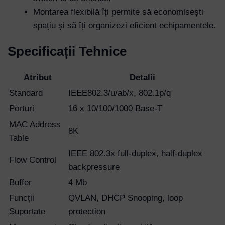
Montarea flexibilă îți permite să economisești
spațiu și să îți organizezi eficient echipamentele.
Specificații Tehnice
Atribut
Detalii
Standard
IEEE802.3/u/ab/x, 802.1p/q
Porturi
16 x 10/100/1000 Base-T
MAC Address
8K
Table
IEEE 802.3x full-duplex, half-duplex
Flow Control
backpressure
Buffer
4 Mb
Funcții
QVLAN, DHCP Snooping, loop
Suportate
protection