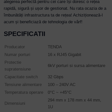
alegerea perfectă pentru cei care își doresc o rețea
rapidă, sigură și ușor de gestionat. Nu rata ocazia de a
îmbunătăți infrastructura ta de rețea! Achiziționează-l
acum și beneficiază de tehnologia de vârf!
SPECIFICATII
Producator
TENDA
Numar porturi
16 x RJ45 Gigabit
Protectie
6kV porturi si sursa alimentare
supratensiune
Capacitate switch
32 Gbps
Tensiune alimentare
100 – 240V AC
Temperatura operare
0°C ~ +45°C
294 mm x 178 mm x 44 mm,
Dimensiuni
1U