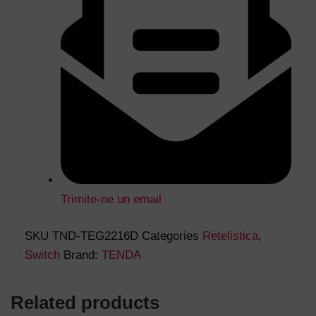
Trimite-ne un email
SKU
TND-TEG2216D
Categories
Retelistica
,
Switch
Brand:
TENDA
Related products