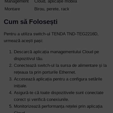
Management
Cloud, aplicație mobilă
Montare
Birou, perete, rack
Cum să Folosești
Pentru a utiliza switch-ul TENDA TND-TEG2216D,
urmează acești pași:
Username or Email Address
Descarcă aplicația managementului Cloud pe
dispozitivul tău.
Password
Conectează switch-ul la sursa de alimentare și la
rețeaua ta prin porturile Ethernet.
Accesează aplicația pentru a configura setările
Remember Me
inițiale.
Asigură-te că toate dispozitivele sunt conectate
Lost your password?
corect și verifică conexiunile.
Monitorizează performanța rețelei prin aplicația