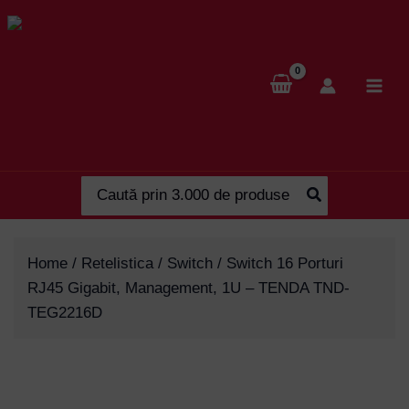
Skip
to
content
Search
for:
Home
/
Retelistica
/
Switch
/ Switch 16 Porturi
RJ45 Gigabit, Management, 1U – TENDA TND-
TEG2216D