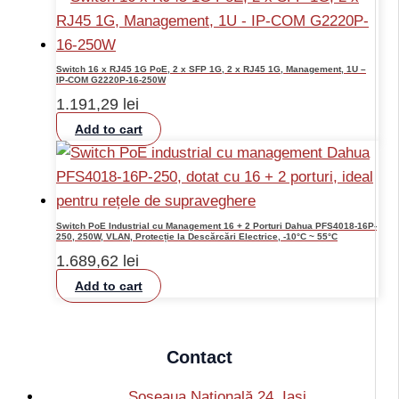
Switch 16 x RJ45 1G PoE, 2 x SFP 1G, 2 x RJ45 1G, Management, 1U –
IP-COM G2220P-16-250W
1.191,29
lei
Add to cart
Switch PoE Industrial cu Management 16 + 2 Porturi Dahua PFS4018-16P-
250, 250W, VLAN, Protecție la Descărcări Electrice, -10°C ~ 55°C
1.689,62
lei
Add to cart
Contact
Șoseaua Națională 24, Iași