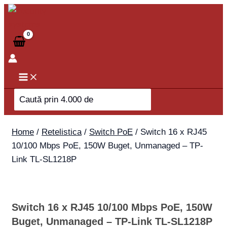
Skip
Switch
to
16
content
x
RJ45
10/100
Mbps
PoE,
Search
150W
for:
Buget,
Unmanaged
Home
/
Retelistica
/
Switch PoE
/ Switch 16 x RJ45
-
10/100 Mbps PoE, 150W Buget, Unmanaged – TP-
TP-
Link TL-SL1218P
Link
TL-
SL1218P
Switch 16 x RJ45 10/100 Mbps PoE, 150W
quantity
Buget, Unmanaged – TP-Link TL-SL1218P