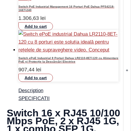
Switch PoE Industrial Management 16 Porturi PoE Dahua PFS4218-
16ET-240
1.306,63
lei
Add to cart
Switch ePoE Industrial 8 Porturi Dahua LR2110-8ET-120 cu Alimentare
PoE și Protecție la Descărcări Electrice
907,44
lei
+
Add to cart
Description
SPECIFICATII
Switch 16 x RJ45 10/100
Mbps PoE, 2 x RJ45 1G,
1 x combo SFP 1G,