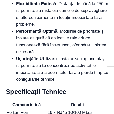
Flexibilitate Extinsă
: Distanța de până la 250 m
îți permite să instalezi camere de supraveghere
și alte echipamente în locații îndepărtate fără
probleme.
Performanță Optimă
: Modurile de prioritate și
izolare asigură că aplicațiile tale critice
funcționează fără întreruperi, oferindu-ți liniștea
necesară.
Ușurință în Utilizare
: Instalarea plug and play
îți permite să te concentrezi pe activitățile
importante ale afacerii tale, fără a pierde timp cu
configurările tehnice.
Specificații Tehnice
Caracteristică
Detalii
Porturi PoE
16 x RJ45 10/100 Mbps