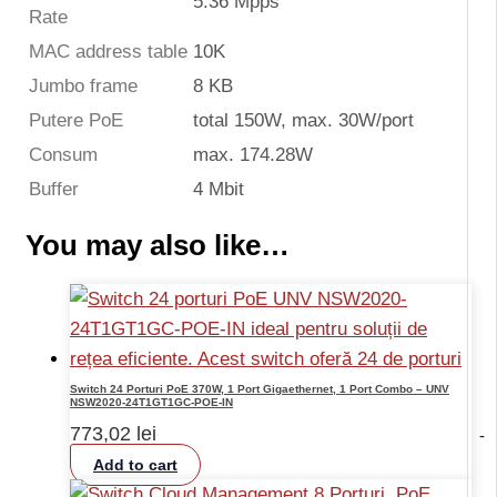
5.36 Mpps
Rate
MAC address table
10K
Jumbo frame
8 KB
Putere PoE
total 150W, max. 30W/port
Consum
max. 174.28W
Buffer
4 Mbit
You may also like…
Switch 24 Porturi PoE 370W, 1 Port Gigaethernet, 1 Port Combo – UNV
NSW2020-24T1GT1GC-POE-IN
773,02
lei
-
Add to cart