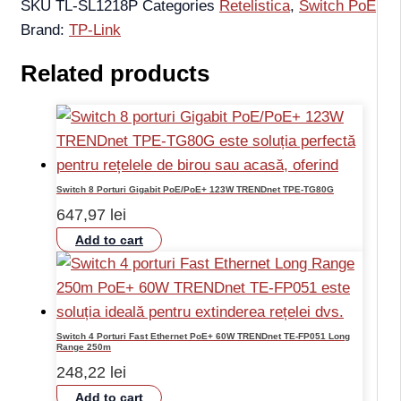
SKU
TL-SL1218P
Categories
Retelistica
,
Switch PoE
Brand:
TP-Link
Related products
Switch 8 Porturi Gigabit PoE/PoE+ 123W TRENDnet TPE-TG80G
647,97
lei
Add to cart
Switch 4 Porturi Fast Ethernet PoE+ 60W TRENDnet TE-FP051 Long
Range 250m
248,22
lei
Add to cart