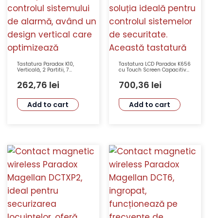
Tastatura Paradox K10,
Tastatura LCD Paradox K656
Verticală, 2 Partitii, 7
cu Touch Screen Capacitive,
Butoane, 10 Zone, Alarme
3 Alarme Panică, Iluminare
Panică
Ajustabilă
262,76
lei
700,36
lei
Add to cart
Add to cart