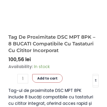
Tag De Proximitate DSC MPT 8PK –
8 BUCATI Compatibile Cu Tastaturi
Cu Cititor Incorporat
100,56
lei
Tag
Availability:
In stock
De
Add to cart
Proximitate
+
-
DSC
Tag-ul de proximitate DSC MPT 8PK
MPT
include 8 bucăți compatibile cu tastaturi
8PK
cu cititor integrat, oferind acces rapid și
-