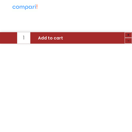
+
Tag
Add to cart
-
De
Proximitate
DSC
MPT
8PK
-
8
BUCATI
Compatibile
Cu
Tastaturi
Cu