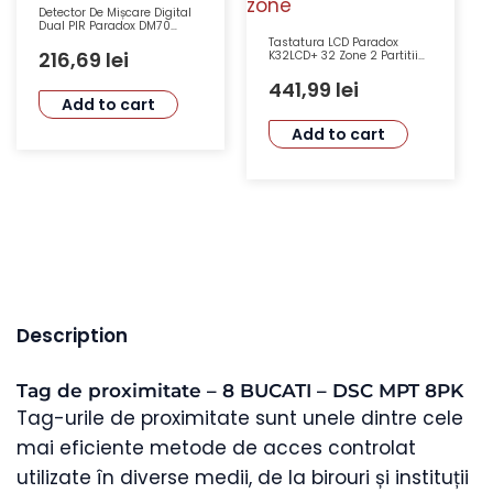
Detector De Mișcare Digital
Dual PIR Paradox DM70
11x11m 90° Imunitate La
Tastatura LCD Paradox
Animale
216,69
lei
K32LCD+ 32 Zone 2 Partitii
32 Caractere cu Suport Stay
D
441,99
lei
Add to cart
Add to cart
Description
Tag de proximitate – 8 BUCATI – DSC MPT 8PK
Tag-urile de proximitate sunt unele dintre cele
mai eficiente metode de acces controlat
utilizate în diverse medii, de la birouri și instituții