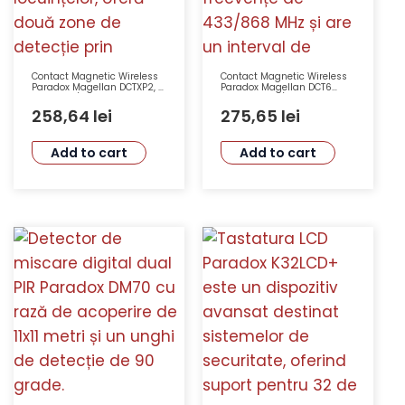
Contact Magnetic Wireless
Contact Magnetic Wireless
Paradox Magellan DCTXP2, 2
Paradox Magellan DCT6
Zone, 433/868 MHz, Raza
Ingropat 433/868 MHz RF
60 m, Alb
40 m Monitorizare Baterie
258,64
lei
275,65
lei
Antisabotaj
Add to cart
Add to cart