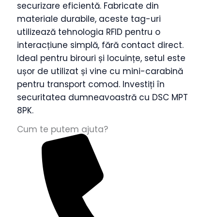
securizare eficientă. Fabricate din
8
materiale durabile, aceste tag-uri
BUCATI
utilizează tehnologia RFID pentru o
Compatibile
interacțiune simplă, fără contact direct.
Cu
Ideal pentru birouri și locuințe, setul este
Tastaturi
ușor de utilizat și vine cu mini-carabină
Cu
pentru transport comod. Investiți în
Cititor
securitatea dumneavoastră cu DSC MPT
Incorporat
8PK.
quantity
Cum te putem ajuta?