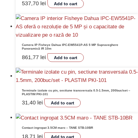
537,70
lei
Add to cart
Camera IP Fisheye Dahua IPC-EW5541P-AS 5 MP Supraveghere
Panoramică IR 10m
861,77
lei
Add to cart
Terminale izolate cu pin, sectiune transversala 0.5-1.5mm, 200buc/set –
PLASTIM PKI-101
31,40
lei
Add to cart
Contact ingropat 3.5CM maro – TANE STB-10BR
18,71
lei
Add to cart