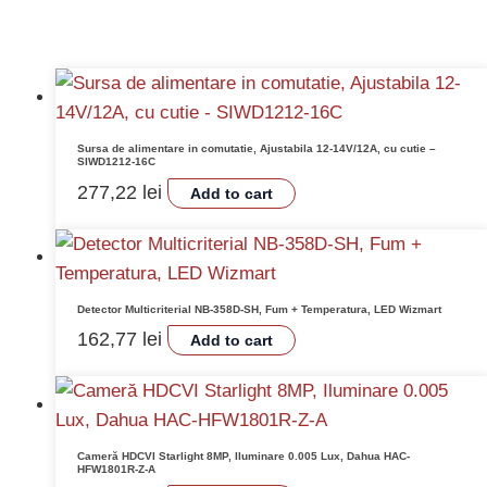
Sursa de alimentare in comutatie, Ajustabila 12-14V/12A, cu cutie –
SIWD1212-16C
277,22
lei
Add to cart
Detector Multicriterial NB-358D-SH, Fum + Temperatura, LED Wizmart
162,77
lei
Add to cart
Cameră HDCVI Starlight 8MP, Iluminare 0.005 Lux, Dahua HAC-
HFW1801R-Z-A