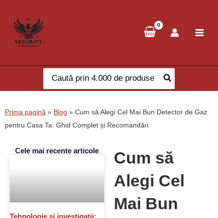
Skip
to
content
Search
for:
Prima pagină
»
Blog
»
Cum să Alegi Cel Mai Bun Detector de Gaz
pentru Casa Ta: Ghid Complet și Recomandări
Cele mai recente articole
Cum să
Alegi Cel
Mai Bun
Tehnologie și investigații: