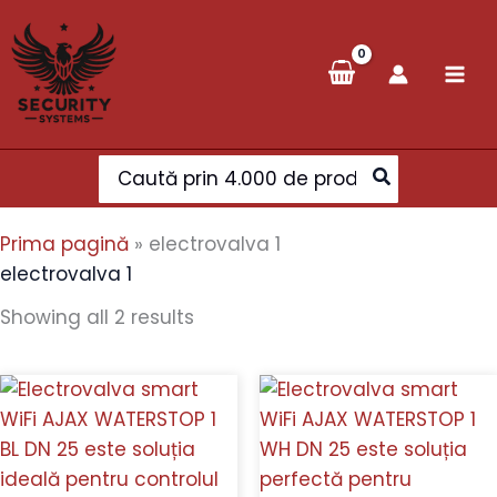
Sorted
Skip
by
to
popularity
content
Search
for:
Prima pagină
»
electrovalva 1
electrovalva 1
Showing all 2 results