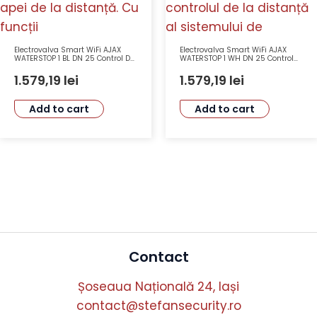
Electrovalva Smart WiFi AJAX
Electrovalva Smart WiFi AJAX
WATERSTOP 1 BL DN 25 Control De
WATERSTOP 1 WH DN 25 Control
La Distanță Anti-Sabotaj
De La Distanță Anti-Sabotaj
1.579,19
lei
1.579,19
lei
Add to cart
Add to cart
Contact
Șoseaua Națională 24, Iași
contact@stefansecurity.ro