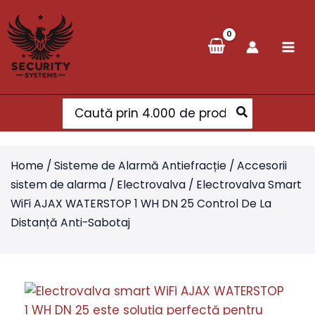
Skip
to
content
Search
for:
Home
/
Sisteme de Alarmă Antiefracție
/
Accesorii
sistem de alarma
/
Electrovalva
/ Electrovalva Smart
WiFi AJAX WATERSTOP 1 WH DN 25 Control De La
Distanță Anti-Sabotaj