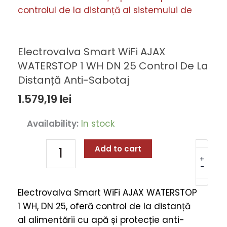
Electrovalva Smart WiFi AJAX
WATERSTOP 1 WH DN 25 Control De La
Distanță Anti-Sabotaj
1.579,19
lei
Electrovalva
Availability:
In stock
Smart
WiFi
Add to cart
AJAX
+
-
WATERSTOP
1
Electrovalva Smart WiFi AJAX WATERSTOP
WH
1 WH, DN 25, oferă control de la distanță
DN
al alimentării cu apă și protecție anti-
25