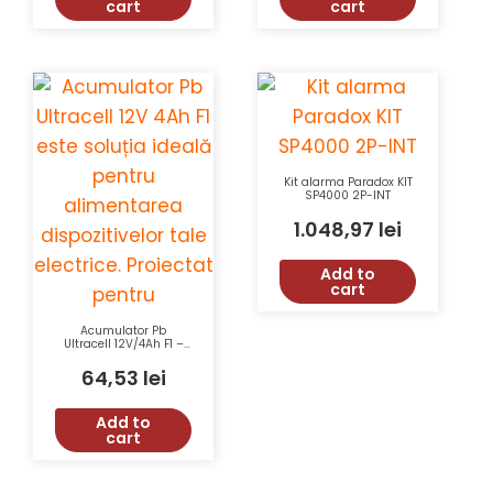
cart
cart
Kit alarma Paradox KIT
SP4000 2P-INT
1.048,97
lei
Add to
cart
Acumulator Pb
Ultracell 12V/4Ah F1 –
UL4-12
64,53
lei
Add to
cart