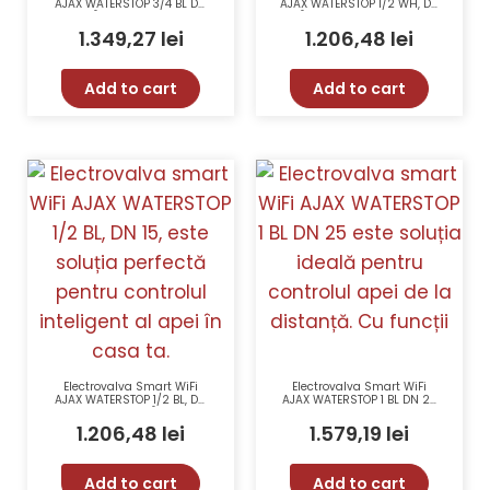
AJAX WATERSTOP 3/4 BL DN
AJAX WATERSTOP 1/2 WH, DN
20 cu Închidere Rapidă și
15, Închidere Rapidă, Anti-
Anti-Sabotaj
Sabotaj, Control de la
1.349,27
lei
1.206,48
lei
Distanță
Add to cart
Add to cart
Electrovalva Smart WiFi
Electrovalva Smart WiFi
AJAX WATERSTOP 1/2 BL, DN
AJAX WATERSTOP 1 BL DN 25
15, Anti-Sabotaj, Închidere
Control De La Distanță Anti-
Rapidă 5 Secunde
Sabotaj
1.206,48
lei
1.579,19
lei
Add to cart
Add to cart