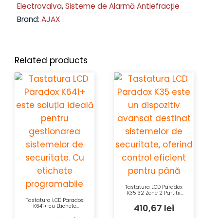
Electrovalva
,
Sisteme de Alarmă Antiefracție
Brand:
AJAX
Related products
Tastatura LCD Paradox
K35 32 Zone 2 Partitii
StayD
Tastatura LCD Paradox
410,67
lei
K641+ cu Etichete
Programabile
MemoryKey și Funcții