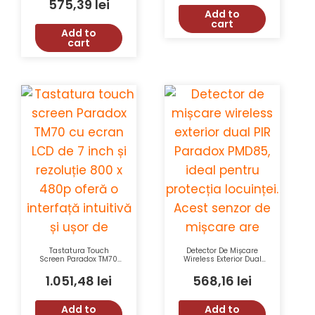
575,39
lei
Avansate
Add to
cart
Add to
cart
Tastatura Touch
Detector De Mișcare
Screen Paradox TM70,
Wireless Exterior Dual
Ecran LCD 7 Inch,
PIR Paradox PMD85, 11
Rezolutie 800 x 480,
M, Unghi 90°, Pet
1.051,48
lei
568,16
lei
Procesor FGPA, Design
Immunity 40 Kg,
Modern, 8 Iesiri PGM
433/868 MHz+Suport
Add to
Add to