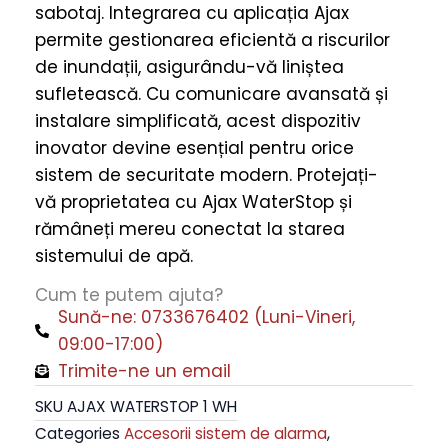
sabotaj. Integrarea cu aplicația Ajax
Control
permite gestionarea eficientă a riscurilor
De
de inundații, asigurându-vă liniștea
La
sufletească. Cu comunicare avansată și
Distanță
instalare simplificată, acest dispozitiv
Anti-
inovator devine esențial pentru orice
Sabotaj
sistem de securitate modern. Protejați-
quantity
vă proprietatea cu Ajax WaterStop și
rămâneți mereu conectat la starea
sistemului de apă.
Cum te putem ajuta?
Sună-ne: 0733676402 (Luni-Vineri,
09:00-17:00)
Trimite-ne un email
SKU
AJAX WATERSTOP 1 WH
Categories
Accesorii sistem de alarma
,