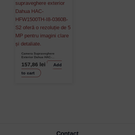
Camera Supraveghere
Exterior Dahua HAC-
HFW1500TH-I8-0360B-S2, 5
157,86
lei
Add
MP, IR 80 m, Lentila 3.6 mm,
IP67
to cart
Contact