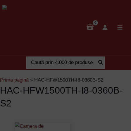
Skip
to
content
Search
for:
Prima pagină
»
HAC-HFW1500TH-I8-0360B-S2
HAC-HFW1500TH-I8-0360B-
S2