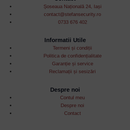
Șoseaua Națională 24, Iași
contact@stefansecurity.ro
0733 676 402
Informatii Utile
Username or Email Address
Termeni și condiții
Politica de confidențialitate
Garanție și service
Password
Reclamații și sesizări
Remember Me
Despre noi
Contul meu
Despre noi
Lost your password?
Contact