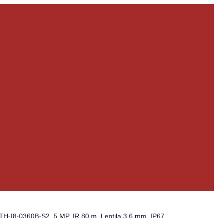
I8-0360B-S2, 5 MP, IR 80 m, Lentila 3.6 mm, IP67