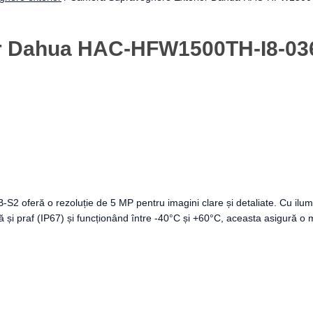
 Dahua HAC-HFW1500TH-I8-0360B
eră o rezoluție de 5 MP pentru imagini clare și detaliate. Cu ilumina
ă și praf (IP67) și funcționând între -40°C și +60°C, aceasta asigură o m