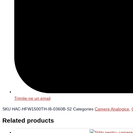
Trimite-ne un email
SKU
HAC-HFW1500TH-I8-0360B-S2
Categories
Camere Analogice
,
Related products