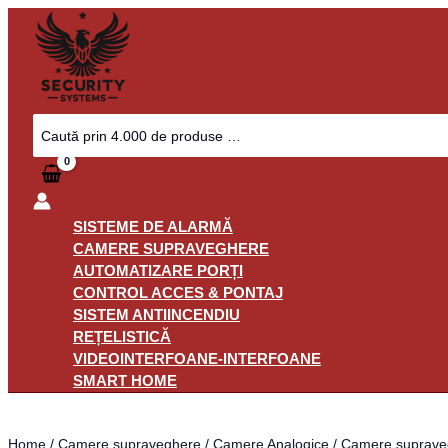
Skip
Camera
to
Supraveghere
content
Exterior
Dahua
HAC-
HFW1500TH-
Search
for:
I8-
0360B-
S2,
5
SISTEME DE ALARMĂ
MP,
CAMERE SUPRAVEGHERE
IR
AUTOMATIZARE PORȚI
80
CONTROL ACCES & PONTAJ
m,
SISTEM ANTIINCENDIU
Lentila
REȚELISTICĂ
3.6
VIDEOINTERFOANE-INTERFOANE
mm,
SMART HOME
IP67
quantity
Home
/
Camere supraveghere
/
Camere Analogice
/
Camere supraveg