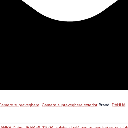
Camere supraveghere
,
Camere supraveghere exterior
Brand:
DAHUA