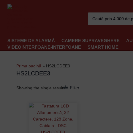
Skip
to
Search
content
for:
SISTEME DE ALARMĂ
CAMERE SUPRAVEGHERE
AU
VIDEOINTERFOANE-INTERFOANE
SMART HOME
Prima pagină
»
HS2LCDEE3
HS2LCDEE3
Filter
Showing the single result