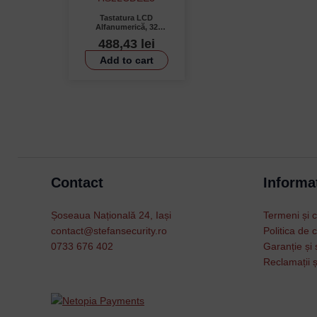
Tastatura LCD
Alfanumerică, 32
Caractere, 128 Zone,
488,43
lei
Cablata – DSC
HS2LCDEE3
Add to cart
Contact
Informat
Șoseaua Națională 24, Iași
Termeni și c
contact@stefansecurity.ro
Politica de c
0733 676 402
Garanție și 
Reclamații ș