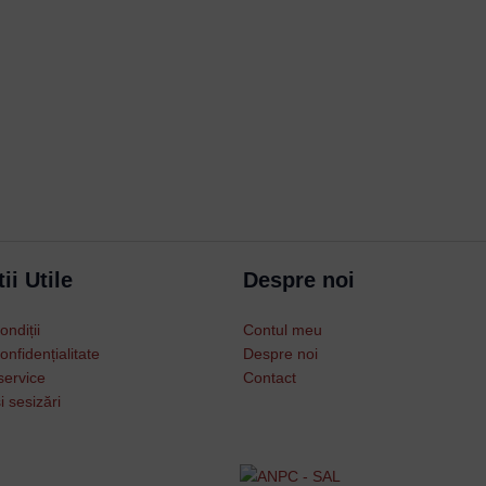
Username or Email Address
Password
ii Utile
Despre noi
Remember Me
ondiții
Contul meu
onfidențialitate
Despre noi
Lost your password?
service
Contact
i sesizări