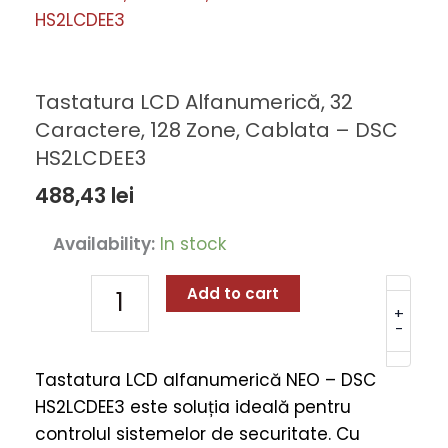
Tastatura LCD Alfanumerică, 32
Caractere, 128 Zone, Cablata – DSC
HS2LCDEE3
488,43
lei
Tastatura
Availability:
In stock
LCD
Alfanumerică,
Add to cart
32
+
-
Caractere,
128
Tastatura LCD alfanumerică NEO – DSC
Zone,
HS2LCDEE3 este soluția ideală pentru
Cablata
controlul sistemelor de securitate. Cu
-