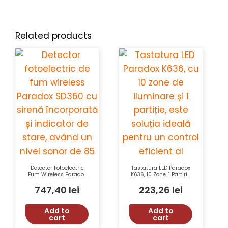
Related products
Detector Fotoelectric
Tastatura LED Paradox
Fum Wireless Paradox
K636, 10 Zone, 1 Partiție,
SD360, Sirena 85 dB,
StayD, Afisaj LED,
Indicator Stare, Design
Butoane Luminate,
747,40
lei
223,26
lei
Compact, Sensibilitate
Alarmă Panicã
Înaltă
Add to
Add to
cart
cart