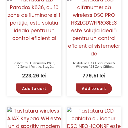
Tastatura LED Paradox K636,
Tastatura LCD Alfanumerică
10 Zone, 1 Partiție, StayD,
Wireless 128 Zone Cititor
Afisaj LED, Butoane
Proximitate DSC PRO
Luminate, Alarmă Panicã
HS2LCDWFPRO8EE3
223,26
lei
779,51
lei
Add to cart
Add to cart