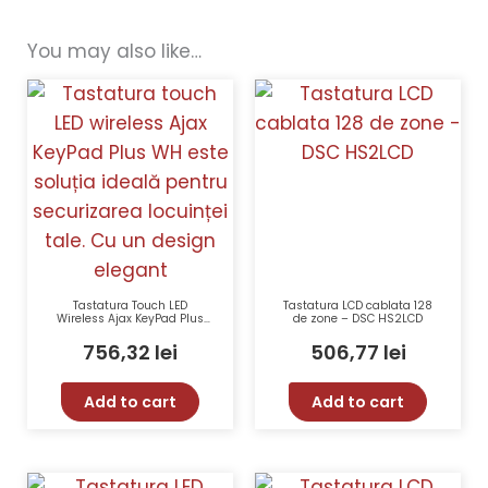
You may also like…
Tastatura Touch LED
Tastatura LCD cablata 128
Wireless Ajax KeyPad Plus
de zone – DSC HS2LCD
WH cu Cititor Proximitate,
868 MHz, RF 1700 m, Alb
756,32
lei
506,77
lei
Add to cart
Add to cart