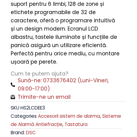
suport pentru 6 limbi, 128 de zone și
DSC
etichete programabile de 32 de
HS2LCDEE3
caractere, oferă o programare intuitivă
quantity
și un design modern. Ecranul LCD
albastru, tastele iluminate și funcțiile de
panică asigură un utilizare eficientă.
Perfectă pentru orice mediu, cu montare
ușoară pe perete.
Cum te putem ajuta?
Sună-ne: 0733676402 (Luni-Vineri,
09:00-17:00)
Trimite-ne un email
SKU
HS2LCDEE3
Categories
Accesorii sistem de alarma
,
Sisteme
de Alarmă Antiefracție
,
Tastatura
Brand:
DSC