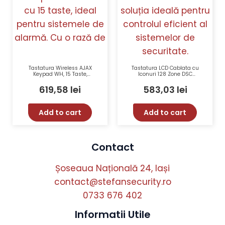
Tastatura Wireless AJAX
Tastatura LCD Cablata cu
Keypad WH, 15 Taste,
Iconuri 128 Zone DSC
Alarmă Silentioasă, 1700 m,
HS2ICNRFP
Contact Antisabotaj
619,58
lei
583,03
lei
Add to cart
Add to cart
Contact
Șoseaua Națională 24, Iași
contact@stefansecurity.ro
0733 676 402
Informatii Utile