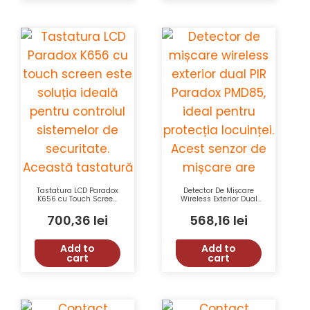
Tastatura LCD Paradox
Detector De Mișcare
K656 cu Touch Screen
Wireless Exterior Dual
Capacitive, 3 Alarme
PIR Paradox PMD85, 11
Panică, Iluminare
M, Unghi 90°, Pet
700,36
lei
568,16
lei
Ajustabilă
Immunity 40 Kg,
433/868 MHz+Suport
Add to
Add to
cart
cart