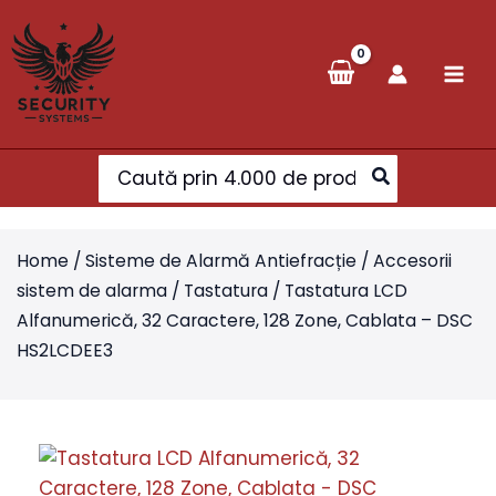
Skip
to
content
Search
for:
Home
/
Sisteme de Alarmă Antiefracție
/
Accesorii
sistem de alarma
/
Tastatura
/ Tastatura LCD
Alfanumerică, 32 Caractere, 128 Zone, Cablata – DSC
HS2LCDEE3