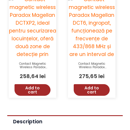
Contact Magnetic
Contact Magnetic
Wireless Paradox
Wireless Paradox
Magellan DCTXP2, 2
Magellan DCT6
Zone, 433/868 MHz,
Ingropat 433/868 MHz
258,64
lei
275,65
lei
Raza 60 m, Alb
RF 40 m Monitorizare
Baterie Antisabotaj
Add to
Add to
cart
cart
Description