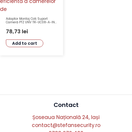
Adaptor Montaj Colț Suport
Cameră PTZ UNV TR-UC08-A-IN
Oțel Galvanizat, Capacitate
20Kg, Dimensiuni 215mm x
78,73
lei
210mm x 122mm
Add to cart
Contact
Șoseaua Națională 24, Iași
contact@stefansecurity.ro