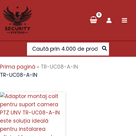
Skip
to
content
Search
for:
Prima pagină
»
TR-UC08-A-IN
TR-UC08-A-IN