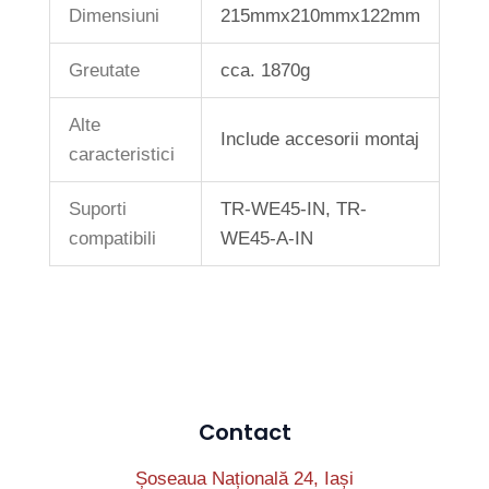
Dimensiuni
215mmx210mmx122mm
Greutate
cca. 1870g
Alte
Include accesorii montaj
caracteristici
Suporti
TR-WE45-IN, TR-
compatibili
WE45-A-IN
Contact
Șoseaua Națională 24, Iași