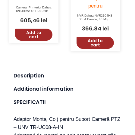
Camera IP Interior Dahua
IPC-HDW1431T-ZS-2812-
S4, 4 MP, IR 50m, Lentilă
NVR Dahua NVR2104HS-
Varifocală 2.8mm-12mm
605,46
lei
S3, 4 Canale, 80 Mbps,
12 MP, Acces Mobil DMSS
366,84
lei
Add to
cart
Add to
cart
Description
Additional information
SPECIFICATII
Adaptor Montaj Colț pentru Suport Cameră PTZ
– UNV TR-UC08-A-IN