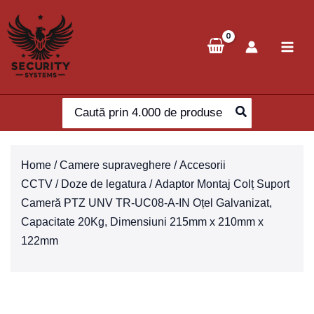
Skip
to
content
Search
for:
Home
/
Camere supraveghere
/
Accesorii
CCTV
/
Doze de legatura
/ Adaptor Montaj Colț Suport
Cameră PTZ UNV TR-UC08-A-IN Oțel Galvanizat,
Capacitate 20Kg, Dimensiuni 215mm x 210mm x
122mm