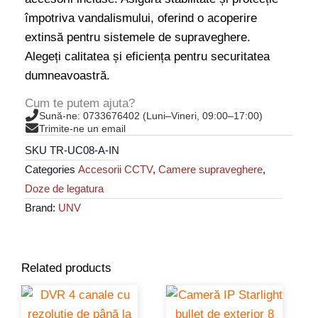
Galvanizat,
împotriva vandalismului, oferind o acoperire
Capacitate
extinsă pentru sistemele de supraveghere.
20Kg,
Alegeți calitatea și eficiența pentru securitatea
Dimensiuni
dumneavoastră.
215mm
x
Cum te putem ajuta?
Sună-ne: 0733676402 (Luni–Vineri, 09:00–17:00)
210mm
Trimite-ne un email
x
SKU
TR-UC08-A-IN
122mm
Categories
Accesorii CCTV
,
Camere supraveghere
,
quantity
Doze de legatura
Brand:
UNV
Related products