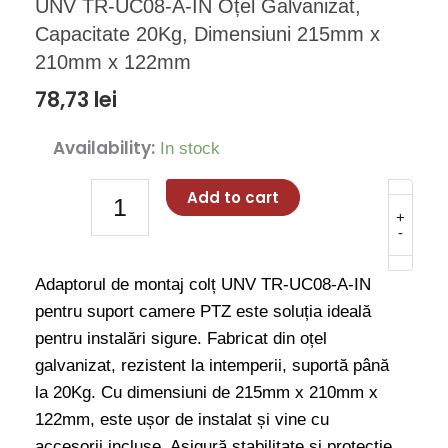
UNV TR-UC08-A-IN Oțel Galvanizat,
Capacitate 20Kg, Dimensiuni 215mm x
210mm x 122mm
78,73
lei
Adaptor
Availability:
In stock
Montaj
Colț
Add to cart
Suport
+
-
Cameră
PTZ
Adaptorul de montaj colț UNV TR-UC08-A-IN
UNV
pentru suport camere PTZ este soluția ideală
TR-
pentru instalări sigure. Fabricat din oțel
UC08-
galvanizat, rezistent la intemperii, suportă până
A-
la 20Kg. Cu dimensiuni de 215mm x 210mm x
IN
122mm, este ușor de instalat și vine cu
Oțel
accesorii incluse. Asigură stabilitate și protecție