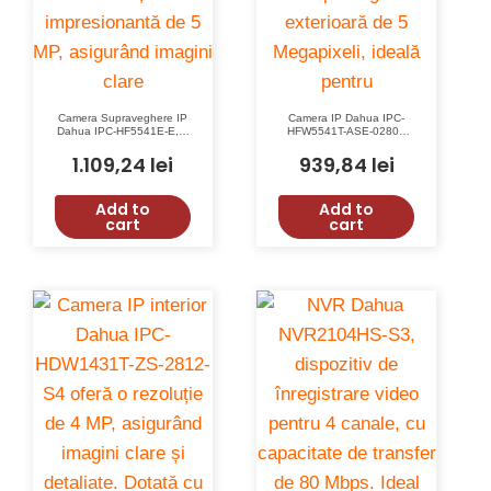
Camera Supraveghere IP
Camera IP Dahua IPC-
Dahua IPC-HF5541E-E, 5
HFW5541T-ASE-0280B
MP, Microfon, Detectie
5Megapixeli Exterior cu AI,
Miscare, Tripwire,
IR 80m, WDR 120dB,
1.109,24
lei
939,84
lei
Intrusiune, WDR 120dB
IP67
Add to
Add to
cart
cart