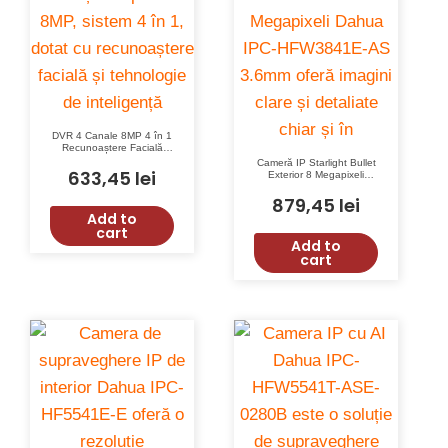
DVR 4 Canale 8MP 4 în 1
Recunoaștere Facială
Inteligență Artificială IoT
Cameră IP Starlight Bullet
Dahua XVR5104HS-4KL-
633,45
lei
Exterior 8 Megapixeli
I3
Dahua IPC-HFW3841E-
AS 3.6mm cu IR 30m și
879,45
lei
WDR 120dB
Add to
cart
Add to
cart