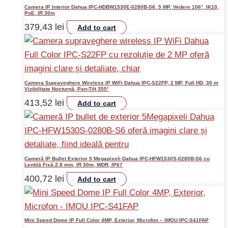
Camera IP Interior Dahua IPC-HDBW1530E-0280B-S6, 5 MP, Vedere 106°, IK10,
PoE, IR 30m
379,43
lei
Add to cart
Camera Supraveghere Wireless IP WiFi Dahua IPC-S22FP, 2 MP, Full HD, 30 m
Vizibilitate Nocturnă, Pan-Tilt 355°
413,52
lei
Add to cart
Cameră IP Bullet Exterior 5 Megapixeli Dahua IPC-HFW1530S-0280B-S6 cu
Lentilă Fixă 2.8 mm, IR 30m, WDR, IP67
400,72
lei
Add to cart
Mini Speed Dome IP Full Color 4MP, Exterior, Microfon – IMOU IPC-S41FAP