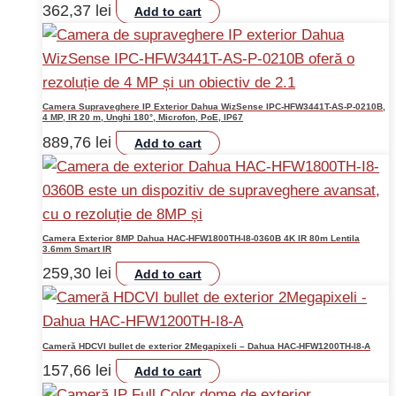
362,37
lei
Add to cart
Camera Supraveghere IP Exterior Dahua WizSense IPC-HFW3441T-AS-P-0210B,
4 MP, IR 20 m, Unghi 180°, Microfon, PoE, IP67
889,76
lei
Add to cart
Camera Exterior 8MP Dahua HAC-HFW1800TH-I8-0360B 4K IR 80m Lentila
3.6mm Smart IR
259,30
lei
Add to cart
Cameră HDCVI bullet de exterior 2Megapixeli – Dahua HAC-HFW1200TH-I8-A
157,66
lei
Add to cart