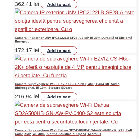
362,41
lei
Add to cart
Camera IP Exterior UNV IPC2122LB-SF28-A 2 MP IR 30m Durabilă și Eficientă
Energetic
172,17
lei
Add to cart
Camera Supraveghere Wi-Fi EZVIZ CS-H6c-2K+, 4MP, Pan&Tilt, Audio
Bidirecțional, IR 10m, Stocare SDcard
216,94
lei
Add to cart
Camera Supraveghere Wi-Fi Dahua SD2A500HB-GN-AW-PV-0400-S2, PTZ, Full
Color, 5MP, WL 30m, Alarma Acustica si Optica, MicroSD