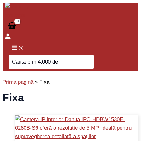
Skip
to
content
Search
for:
Prima pagină
»
Fixa
Fixa