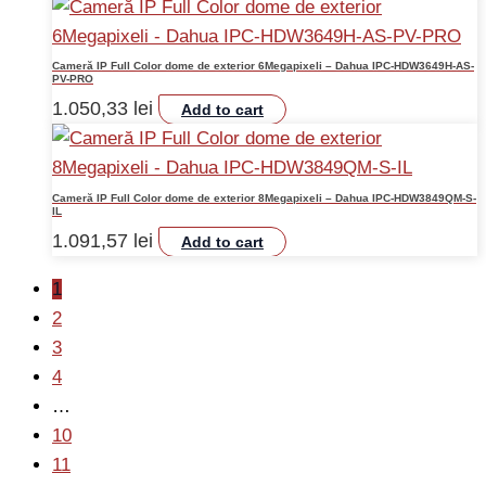
Cameră IP Full Color dome de exterior 6Megapixeli – Dahua IPC-HDW3649H-AS-
PV-PRO
1.050,33
lei
Add to cart
Cameră IP Full Color dome de exterior 8Megapixeli – Dahua IPC-HDW3849QM-S-
IL
1.091,57
lei
Add to cart
1
2
3
4
…
10
11