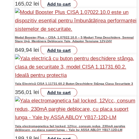
165,02
lei
Add to cart
Modul Booster Plus – CISA, 1.07022.10.0 – 5 Moduri Timp Deschidere, Semnal
Stare Ușă, Mentinere Deblocare Yale, Adaptor Tensiune 12V-24V
849,94
lei
Add to cart
Yala Electrică CISA 1.11731.60.2 Buton Deschidere Stânga Clasa Securitate 3
356,01
lei
Add to cart
Yala electromagnetica fail locked, 12Vcc, consum redus, 230mA parghie
deblocare, cu placa suport lunga – Yale by ASSA ABLOY YB17-12D-LM
189,18
lei
Add to cart