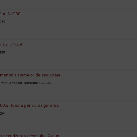
-G30
139
 Yale, Adaptor Tensiune 12V-24V
12V