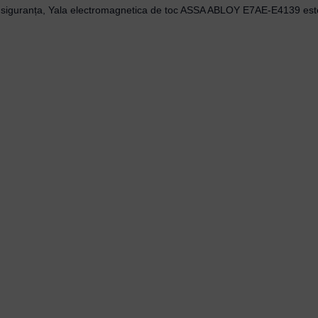
cu siguranța, Yala electromagnetica de toc ASSA ABLOY E7AE-E4139 este 