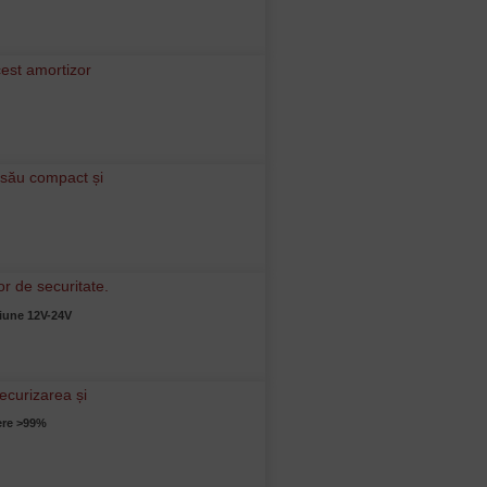
siune 12V-24V
ere >99%