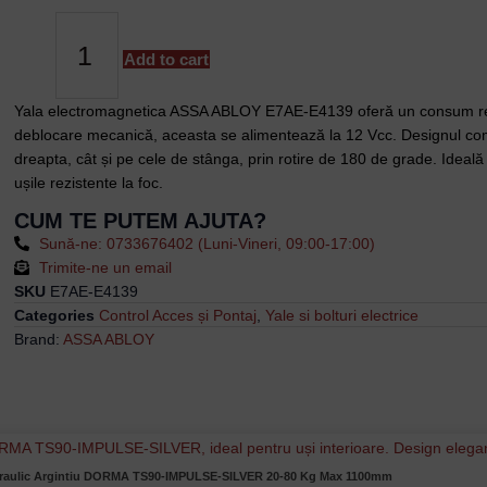
Electromagnetica
Fail
Secure,
Add to cart
Consum
Redus,
Yala electromagnetica ASSA ABLOY E7AE-E4139 oferă un consum redu
12
deblocare mecanică, aceasta se alimentează la 12 Vcc. Designul compl
Vcc
dreapta, cât și pe cele de stânga, prin rotire de 180 de grade. Ideală
-
ușile rezistente la foc.
ASSA
CUM TE PUTEM AJUTA?
ABLOY
Sună-ne: 0733676402 (Luni-Vineri, 09:00-17:00)
E7AE-
Trimite-ne un email
E4139
SKU
E7AE-E4139
quantity
Categories
Control Acces și Pontaj
,
Yale si bolturi electrice
Brand:
ASSA ABLOY
draulic Argintiu DORMA TS90-IMPULSE-SILVER 20-80 Kg Max 1100mm