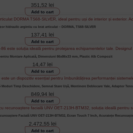
351,52
lei
Add to cart
zor hidraulic argintiu cu brat articulat – DORMA, TS68-SILVER
137,41
lei
Add to cart
entru Montare Aplicată, Dimensiuni 86x86x33 mm, Plastic Alb Compozit
14,47
lei
Add to cart
 5 Moduri Timp Deschidere, Semnal Stare Ușă, Mentinere Deblocare Yale, Adaptor Ten
849,94
lei
Add to cart
Recunoaștere Facială UNV OET-213H-BTM32, Ecran Touch 7 Inch, Acuratețe Recunoașt
2.472,55
lei
Add to cart