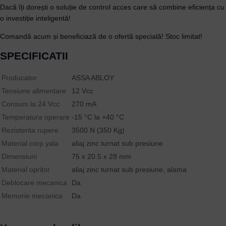
Dacă îți dorești o soluție de control acces care să combine eficiența 
o investiție inteligentă!
Comandă acum și beneficiază de o ofertă specială! Stoc limitat!
SPECIFICATII
Producator
ASSA ABLOY
Tensiune alimentare
12 Vcc
Consum la 24 Vcc
270 mA
Temperatura operare
-15 °C la +40 °C
Rezistenta rupere
3500 N (350 Kg)
Material corp yala
aliaj zinc turnat sub presiune
Dimensiuni
75 x 20.5 x 28 mm
Material opritor
aliaj zinc turnat sub presiune, alama
Deblocare mecanica
Da
Memorie mecanica
Da