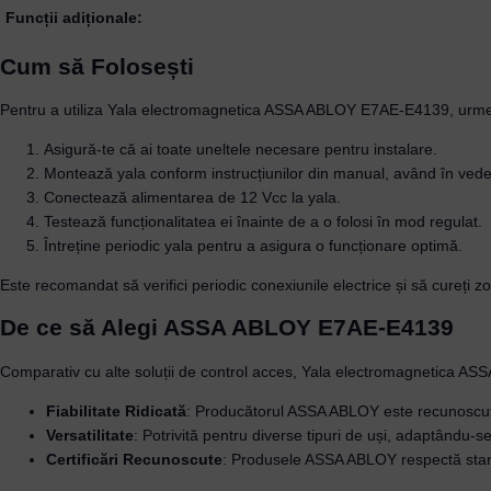
Funcții adiționale:
Cum să Folosești
Pentru a utiliza Yala electromagnetica ASSA ABLOY E7AE-E4139, urme
Asigură-te că ai toate uneltele necesare pentru instalare.
Montează yala conform instrucțiunilor din manual, având în vede
Conectează alimentarea de 12 Vcc la yala.
Testează funcționalitatea ei înainte de a o folosi în mod regulat.
Întreține periodic yala pentru a asigura o funcționare optimă.
Este recomandat să verifici periodic conexiunile electrice și să cureți
De ce să Alegi ASSA ABLOY E7AE-E4139
Comparativ cu alte soluții de control acces, Yala electromagnetica 
Fiabilitate Ridicată
: Producătorul ASSA ABLOY este recunoscut p
Versatilitate
: Potrivită pentru diverse tipuri de uși, adaptându-se
Certificări Recunoscute
: Produsele ASSA ABLOY respectă standa