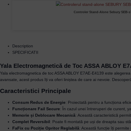
Controler Stand-Alone Sebury SEB-sT
Description
SPECIFICATII
Yala Electromagnetică de Toc ASSA ABLOY E7AE
Yala electromagnetica de toc ASSA ABLOY E7AE-E4139 este alegerea perfe
avansate, acest produs îți va oferi liniștea de care ai nevoie. Descoper
Caracteristici Principale
Consum Redus de Energie
: Proiectată pentru a funcționa efi
Funcționare Fail Secure
: În cazul unei întreruperi de curent,
Memorie și Deblocare Mecanică
: Această caracteristică permit
Complet Reversibil
: Poate fi montată pe uși de dreapta sau stâ
FaFix cu Poziție Opritor Reglabilă
: Această funcție îți permite 