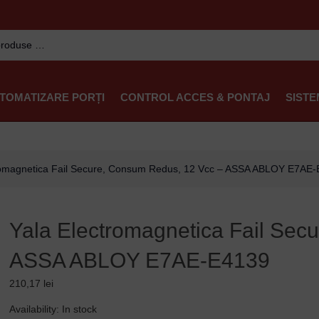
TOMATIZARE PORȚI
CONTROL ACCES & PONTAJ
SISTE
romagnetica Fail Secure, Consum Redus, 12 Vcc – ASSA ABLOY E7AE
Yala Electromagnetica Fail Sec
ASSA ABLOY E7AE-E4139
210,17
lei
Yala
Availability:
In stock