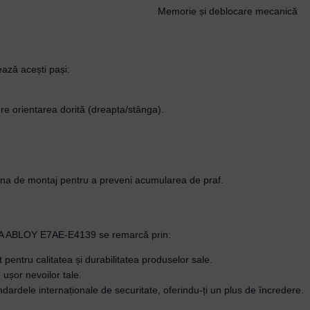
Memorie și deblocare mecanică
Username or Email Address
ază acești pași:
Password
re orientarea dorită (dreapta/stânga).
Remember Me
 zona de montaj pentru a preveni acumularea de praf.
Lost your password?
ASSA ABLOY E7AE-E4139 se remarcă prin:
entru calitatea și durabilitatea produselor sale.
 ușor nevoilor tale.
rdele internaționale de securitate, oferindu-ți un plus de încredere.