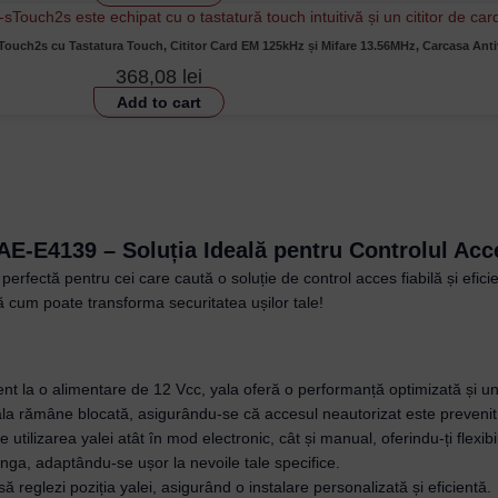
ouch2s cu Tastatura Touch, Cititor Card EM 125kHz și Mifare 13.56MHz, Carcasa Ant
368,08
lei
Add to cart
-E4139 – Soluția Ideală pentru Controlul Acc
ctă pentru cei care caută o soluție de control acces fiabilă și eficie
ă cum poate transforma securitatea ușilor tale!
cient la o alimentare de 12 Vcc, yala oferă o performanță optimizată și 
 yala rămâne blocată, asigurându-se că accesul neautorizat este prevenit
e utilizarea yalei atât în mod electronic, cât și manual, oferindu-ți flexi
nga, adaptându-se ușor la nevoile tale specifice.
să reglezi poziția yalei, asigurând o instalare personalizată și eficientă.