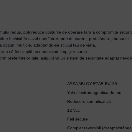
mului redus, poți reduce costurile de operare fără a compromite securit
mâne închisă în cazul unei întreruperi de curent, protejându-ți bunurile.
 opțiuni multiple, adaptându-se stilului tău de viață.
alarea să fie simplă, economisind timp și resurse.
orm preferințelor tale, asigurând un sistem de securitate adaptat nevoilo
ASSA ABLOY E7AE-E4139
Yala electromagnetica de toc
Reducere semnificativă
12 Vcc
Fail secure
Complet reversibil (dreapta/stânga