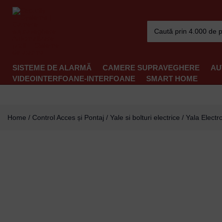
Skip
to
Search
content
for:
SISTEME DE ALARMĂ
CAMERE SUPRAVEGHERE
AU
VIDEOINTERFOANE-INTERFOANE
SMART HOME
Home
/
Control Acces și Pontaj
/
Yale si bolturi electrice
/ Yala Elect