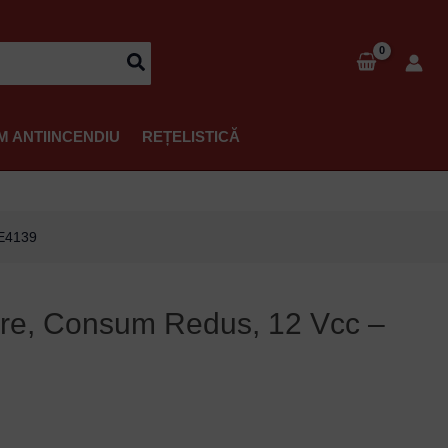
M ANTIINCENDIU
REȚELISTICĂ
-E4139
ure, Consum Redus, 12 Vcc –