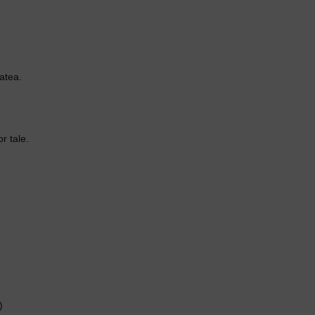
atea.
r tale.
)