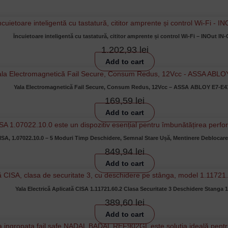
Încuietoare inteligentă cu tastatură, cititor amprente și control Wi-Fi – INOut IN
1.202,93
lei
Add to cart
Yala Electromagnetică Fail Secure, Consum Redus, 12Vcc – ASSA ABLOY E7-E4
169,59
lei
Add to cart
SA, 1.07022.10.0 – 5 Moduri Timp Deschidere, Semnal Stare Ușă, Mentinere Deblocare
849,94
lei
Add to cart
Yala Electrică Aplicată CISA 1.11721.60.2 Clasa Securitate 3 Deschidere Stanga 
389,60
lei
Add to cart