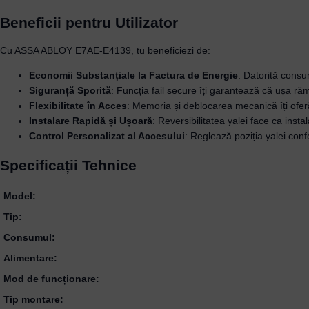
Beneficii pentru Utilizator
Cu ASSA ABLOY E7AE-E4139, tu beneficiezi de:
Economii Substanțiale la Factura de Energie
: Datorită consu
Siguranță Sporită
: Funcția fail secure îți garantează că ușa ră
Flexibilitate în Acces
: Memoria și deblocarea mecanică îți oferă
Instalare Rapidă și Ușoară
: Reversibilitatea yalei face ca inst
Control Personalizat al Accesului
: Reglează poziția yalei conf
Specificații Tehnice
Model:
Tip:
Consumul:
Alimentare:
Mod de funcționare:
Tip montare: